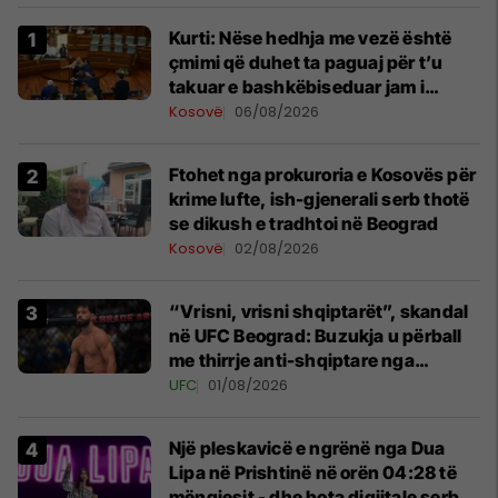
Kurti: Nëse hedhja me vezë është
çmimi që duhet ta paguaj për t’u
takuar e bashkëbiseduar jam i
lumtur ta bëj këtë
Kosovë
06/08/2026
Ftohet nga prokuroria e Kosovës për
krime lufte, ish-gjenerali serb thotë
se dikush e tradhtoi në Beograd
Kosovë
02/08/2026
“Vrisni, vrisni shqiptarët”, skandal
në UFC Beograd: Buzukja u përball
me thirrje anti-shqiptare nga
tribunat
UFC
01/08/2026
Një pleskavicë e ngrënë nga Dua
Lipa në Prishtinë në orën 04:28 të
mëngjesit - dhe bota digjitale serbe