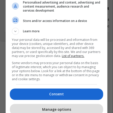
Personalised advertising and content, advertising and
content measurement, audience research and
Recepsionist/e
Architect
services development
Prishtine
Prishtinë
Store and/or access information on a device
31 Gusht 2026
6 Shtator 
Learn more
Your personal data will be processed and information from
your device (cookies, unique identifiers, and other device
data) may be stored by, accessed by and shared with 369
partners, or used specifically by this site. We and our partners
may use precise geolocation data.
List of partners.
Some vendors may process your personal data on the basis
of legitimate interest, which you can object to by managing
your options below. Look for a link at the bottom of this page
or in the site menu to manage or withdraw consent in privacy
and cookie settings.
Consent
Manage options