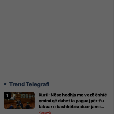
Trend Telegrafi
Kurti: Nëse hedhja me vezë është
çmimi që duhet ta paguaj për t’u
takuar e bashkëbiseduar jam i
lumtur ta bëj këtë
Kosovë