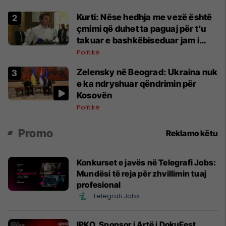
Kurti: Nëse hedhja me vezë është
çmimi që duhet ta paguaj për t’u
takuar e bashkëbiseduar jam i
lumtur ta bëj këtë
Politikë
Zelensky në Beograd: Ukraina nuk
e ka ndryshuar qëndrimin për
Kosovën
Politikë
Promo
Reklamo këtu
Konkurset e javës në Telegrafi Jobs:
Mundësi të reja për zhvillimin tuaj
profesional
Telegrafi Jobs
IPKO, Sponsor i Artë i DokuFest