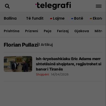
Ballina
Të fundit
Lajme
Botë
Ekono
Prishtina
Prizreni
Peja
Ferizaj
Gjakova
Mitrov
Florian Pullazi
1 Artikuj
Ish-kryebashkiaku Eric Adams merr
shtetësinë shqiptare, regjistrohet si
banor i Tiranës
Shqipëri
14/04/2026