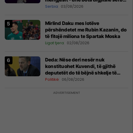
shpall gjendjen e luftës
Serbia
03/08/2026
Mirlind Daku mes lotëve
përshëndetet me Rubin Kazanin, do
të fitojë miliona te Spartak Moska
Ligat tjera
02/08/2026
Deda: Nëse deri nesër nuk
konstituohet Kuvendi, të gjithë
deputetët do të bëjnë shkelje të
rëndë kushtetuese
Politikë
06/08/2026