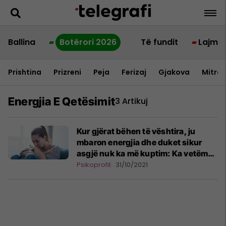
Ballina
Botërori 2026
Të fundit
Lajme
Prishtina
Prizreni
Peja
Ferizaj
Gjakova
Mitrov
Energjia E Qetësimit
3 Artikuj
Kur gjërat bëhen të vështira, ju
mbaron energjia dhe duket sikur
asgjë nuk ka më kuptim: Ka vetëm
një gjë që mund ta bëni!
Psikoprofil
31/10/2021