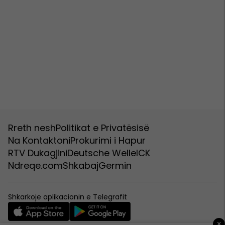
Rreth nesh
Politikat e Privatësisë
Na Kontaktoni
Prokurimi i Hapur
RTV Dukagjini
Deutsche Welle
ICK
Ndreqe.com
Shkabaj
Germin
Shkarkoje aplikacionin e Telegrafit
×