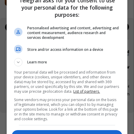
Telegrafi asks for your consent to use
Expo Prishtina
your personal data for the following
purposes:
Jobs
Real Estate
Personalised advertising and content, advertising and
content measurement, audience research and
services development
Store and/or access information on a device
Elkos Group
Sola
Learn more
Specialist Mishi (Kasap)
Sales Deve
Your personal data will be processed and information from
Manager
your device (cookies, unique identifiers, and other device
data) may be stored by, accessed by and shared with 369
Ferizaj
Prishtinë
partners, or used specifically by this site. We and our partners
may use precise geolocation data.
List of partners.
3 Gusht 2026
29 Gusht 
Some vendors may process your personal data on the basis
of legitimate interest, which you can object to by managing
your options below. Look for a link at the bottom of this page
or in the site menu to manage or withdraw consent in privacy
and cookie settings.