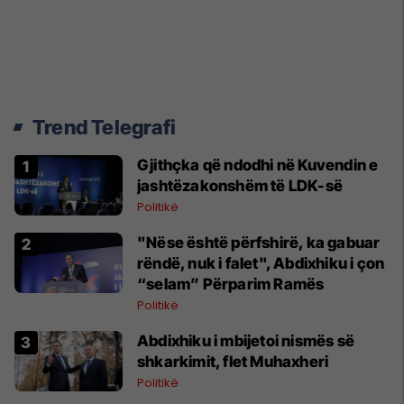
Trend Telegrafi
Gjithçka që ndodhi në Kuvendin e
jashtëzakonshëm të LDK-së
Politikë
"Nëse është përfshirë, ka gabuar
rëndë, nuk i falet", Abdixhiku i çon
“selam” Përparim Ramës
Politikë
Abdixhiku i mbijetoi nismës së
shkarkimit, flet Muhaxheri
Politikë