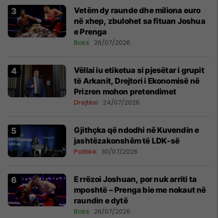
Vetëm dy raunde dhe miliona euro
në xhep, zbulohet sa fituan Joshua
e Prenga
Boks
26/07/2026
Vëllai iu etiketua si pjesëtar i grupit
të Arkanit, Drejtori i Ekonomisë në
Prizren mohon pretendimet
Drejtësi
24/07/2026
Gjithçka që ndodhi në Kuvendin e
jashtëzakonshëm të LDK-së
Politikë
30/07/2026
E rrëzoi Joshuan, por nuk arriti ta
mposhtë – Prenga bie me nokaut në
raundin e dytë
Boks
26/07/2026