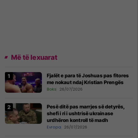
Më të lexuarat
Fjalët e para të Joshuas pas fitores
me nokaut ndaj Kristian Prengës
Boks
26/07/2026
Pesë ditë pas marrjes së detyrës,
shefi i ri i ushtrisë ukrainase
urdhëron kontroll të madh
Evropa
26/07/2026