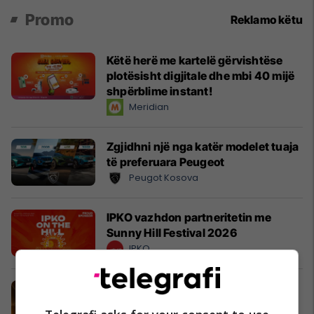
Promo
Reklamo këtu
Këtë herë me kartelë gërvishtëse
plotësisht digjitale dhe mbi 40 mijë
shpërblime instant!
Meridian
Zgjidhni një nga katër modelet tuaja
të preferuara Peugeot
Peugot Kosova
IPKO vazhdon partneritetin me
Sunny Hill Festival 2026
IPKO
EXPO DIASPORA 2026 mbahet më
3, 4 dhe 5 gusht në Prishtinë