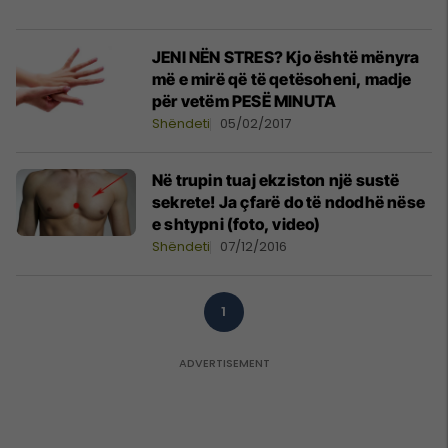
JENI NËN STRES? Kjo është mënyra
më e mirë që të qetësoheni, madje
për vetëm PESË MINUTA
Shëndeti
05/02/2017
Në trupin tuaj ekziston një sustë
sekrete! Ja çfarë do të ndodhë nëse
e shtypni (foto, video)
Shëndeti
07/12/2016
1