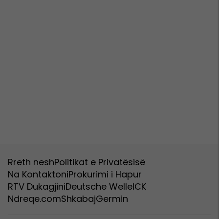
Rreth nesh
Politikat e Privatësisë
Na Kontaktoni
Prokurimi i Hapur
RTV Dukagjini
Deutsche Welle
ICK
Ndreqe.com
Shkabaj
Germin