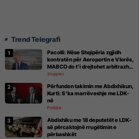
Trend Telegrafi
Pacolli: Nëse Shqipëria zgjidh
kontratën për Aeroportin e Vlorës,
MABCO do t’i drejtohet arbitrazhit
ndërkombëtar
Shqipëri
Përfundon takimin me Abdixhikun,
Kurti: S'ka marrëveshje me LDK-
në
Politikë
Abdixhiku me 18 deputetët e LDK-
së përcaktojnë rrugëtimin e
përbashkët