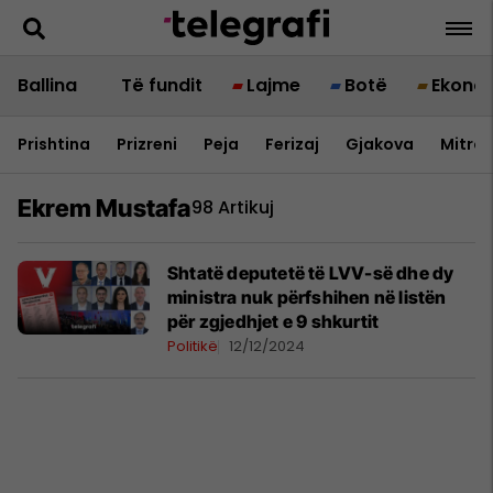
Ballina
Të fundit
Lajme
Botë
Ekono
Prishtina
Prizreni
Peja
Ferizaj
Gjakova
Mitrov
Ekrem Mustafa
98 Artikuj
Shtatë deputetë të LVV-së dhe dy
ministra nuk përfshihen në listën
për zgjedhjet e 9 shkurtit
Politikë
12/12/2024