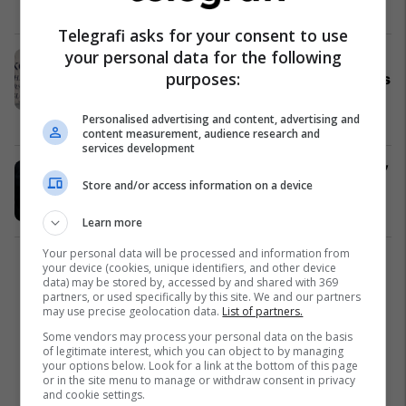
Kosovë
10/09/2019
Telegrafi asks for your consent to use
your personal data for the following
Mustafa: Vuçiqi s’mund të na japë
purposes:
urdhra, veriu është territor i Kosovës
dhe ndërhyjmë kur të duam
Kosovë
08/09/2019
Personalised advertising and content, advertising and
content measurement, audience research and
services development
Deputetë e ministra, "të dashuruar”
Store and/or access information on a device
në armë
Kosovë
05/09/2019
Learn more
Your personal data will be processed and information from
your device (cookies, unique identifiers, and other device
1
data) may be stored by, accessed by and shared with 369
partners, or used specifically by this site. We and our partners
may use precise geolocation data.
List of partners.
Some vendors may process your personal data on the basis
of legitimate interest, which you can object to by managing
your options below. Look for a link at the bottom of this page
or in the site menu to manage or withdraw consent in privacy
and cookie settings.