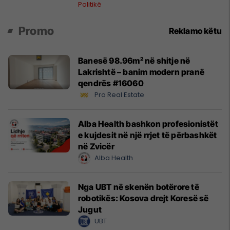
Politikë
Promo
Reklamo këtu
Banesë 98.96m² në shitje në
Lakrishtë – banim modern pranë
qendrës #16060
Pro Real Estate
Alba Health bashkon profesionistët
e kujdesit në një rrjet të përbashkët
në Zvicër
Alba Health
Nga UBT në skenën botërore të
robotikës: Kosova drejt Koresë së
Jugut
UBT