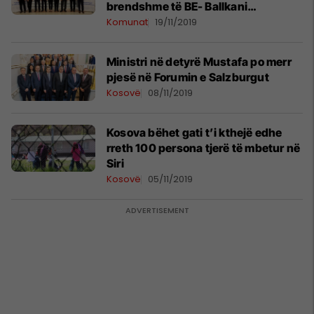
brendshme të BE- Ballkani
Perëndimor
Komunat
19/11/2019
Ministri në detyrë Mustafa po merr
pjesë në Forumin e Salzburgut
Kosovë
08/11/2019
Kosova bëhet gati t’i kthejë edhe
rreth 100 persona tjerë të mbetur në
Siri
Kosovë
05/11/2019