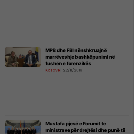
MPB dhe FBI nënshkruajnë
marrëveshje bashkëpunimi në
fushën e forenzikës
Kosovë
22/11/2019
Mustafa pjesë e Forumit të
ministrave për drejtësi dhe punë të