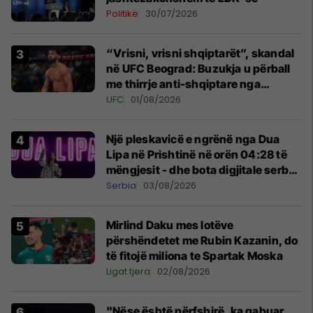
Politikë
30/07/2026
“Vrisni, vrisni shqiptarët”, skandal
në UFC Beograd: Buzukja u përball
me thirrje anti-shqiptare nga
tribunat
UFC
01/08/2026
Një pleskavicë e ngrënë nga Dua
Lipa në Prishtinë në orën 04:28 të
mëngjesit - dhe bota digjitale serbe
shpall gjendjen e luftës
Serbia
03/08/2026
Mirlind Daku mes lotëve
përshëndetet me Rubin Kazanin, do
të fitojë miliona te Spartak Moska
Ligat tjera
02/08/2026
"Nëse është përfshirë, ka gabuar