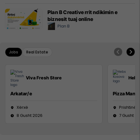
Plan B Creative rrit ndikimin e
biznesit tuaj online
Plan B
Jobs
Real Estate
Viva Fresh Store
Hebs
Arkatar/e
Pizza Man
Xërxë
Prishtinë
8 Gusht 2026
7 Gusht 2