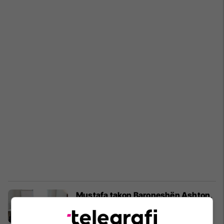
Mustafa takon Baroneshën Ashton,
diskutojnë për thellim të
bashkëpunimit