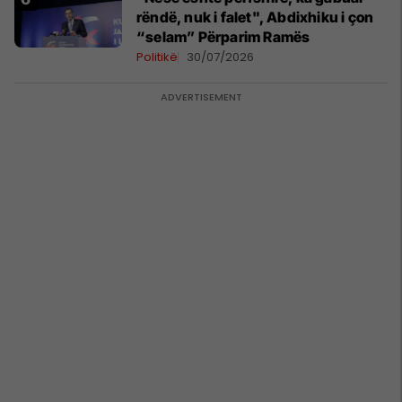
rëndë, nuk i falet", Abdixhiku i çon
“selam” Përparim Ramës
Politikë
30/07/2026