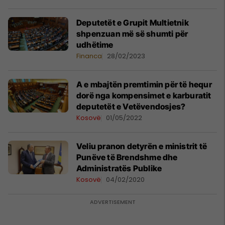
Deputetët e Grupit Multietnik
shpenzuan më së shumti për
udhëtime
Financa
28/02/2023
A e mbajtën premtimin për të hequr
dorë nga kompensimet e karburatit
deputetët e Vetëvendosjes?
Kosovë
01/05/2022
Veliu pranon detyrën e ministrit të
Punëve të Brendshme dhe
Administratës Publike
Kosovë
04/02/2020