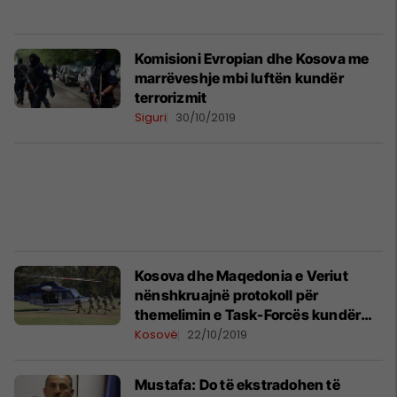
Komisioni Evropian dhe Kosova me
marrëveshje mbi luftën kundër
terrorizmit
Siguri
30/10/2019
Kosova dhe Maqedonia e Veriut
nënshkruajnë protokoll për
themelimin e Task-Forcës kundër
kërcënimeve të sigurisë
Kosovë
22/10/2019
Mustafa: Do të ekstradohen të