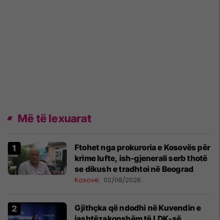
Më të lexuarat
Ftohet nga prokuroria e Kosovës për
krime lufte, ish-gjenerali serb thotë
se dikush e tradhtoi në Beograd
Kosovë
02/08/2026
Gjithçka që ndodhi në Kuvendin e
jashtëzakonshëm të LDK-së