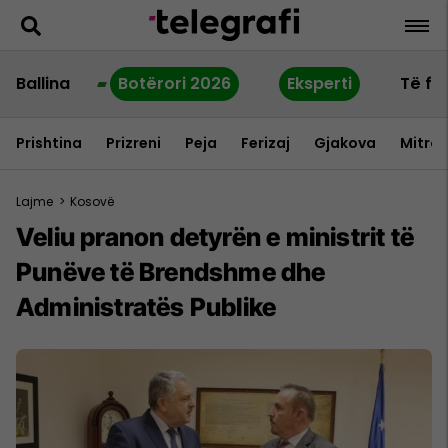
Ballina
Botërori 2026
Eksperti
Të fu
Prishtina
Prizreni
Peja
Ferizaj
Gjakova
Mitrov
Lajme
>
Kosovë
Veliu pranon detyrën e ministrit të
Punëve të Brendshme dhe
Administratës Publike