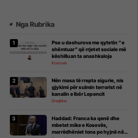
Nga Rubrika
Pse u dashurova me qytetin “e
shëmtuar” që rrjetet sociale më
këshilluan ta anashkaloja
Kosovë
Nën masa të rrepta sigurie, nis
gjykimi për sulmin terrorist në
kanalin e Ibër Lepencit
Drejtësi
Haddad: Franca ka qenë dhe
mbetet mike e Kosovës,
marrëdhëniet tona po hyjnë në