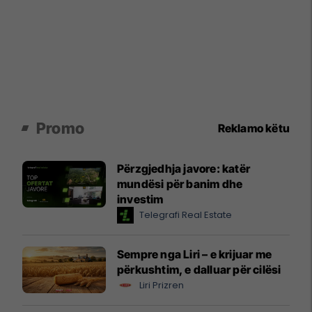
Promo
Reklamo këtu
Përzgjedhja javore: katër
mundësi për banim dhe
investim
Telegrafi Real Estate
Sempre nga Liri – e krijuar me
përkushtim, e dalluar për cilësi
Liri Prizren