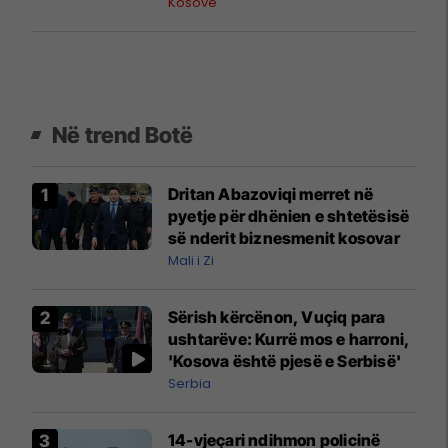
një momentum të ri
Kosovë
Në trend Botë
Dritan Abazoviqi merret në
pyetje për dhënien e shtetësisë
së nderit biznesmenit kosovar
Mali i Zi
Sërish kërcënon, Vuçiq para
ushtarëve: Kurrë mos e harroni,
'Kosova është pjesë e Serbisë'
Serbia
14-vjeçari ndihmon policinë