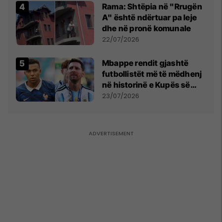
Rama: Shtëpia në "Rrugën
A" është ndërtuar pa leje
dhe në pronë komunale
22/07/2026
Mbappe rendit gjashtë
futbollistët më të mëdhenj
në historinë e Kupës së
Botës, Messi mbetet i dyti
23/07/2026