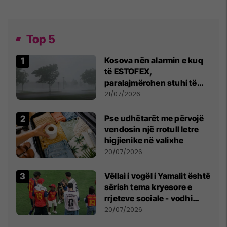
Top 5
Kosova nën alarmin e kuq
të ESTOFEX,
paralajmërohen stuhi të
fuqishme me breshër dhe
21/07/2026
erëra të forta
Pse udhëtarët me përvojë
vendosin një rrotull letre
higjienike në valixhe
20/07/2026
Vëllai i vogël i Yamalit është
sërish tema kryesore e
rrjeteve sociale - vodhi
vëmendjen pas finales së
20/07/2026
Kupës së Botës