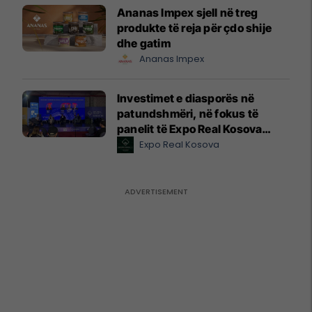
Ananas Impex sjell në treg
produkte të reja për çdo shije
dhe gatim
Ananas Impex
Investimet e diasporës në
patundshmëri, në fokus të
panelit të Expo Real Kosova
2026
Expo Real Kosova