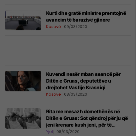
Kurti dhe gratë ministre premtojnë
avancim të barazisë gjinore
Kosovë
09/03/2020
Kuvendi nesër mban seancë për
Ditën e Gruas, deputetëve u
drejtohet Vasfije Krasniqi
Kosovë
08/03/2020
Rita me mesazh domethënës në
Ditën e Gruas: Sot qëndroj për ju që
jeni krenare kush jeni, për të
kaluarën, të tashmen dhe të
Yjet
08/03/2020