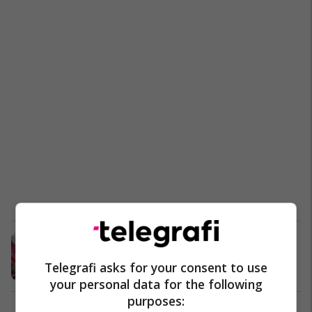
Urimi i veçantë për 8 mars i
kryeministrit Rama
Telegrafi asks for your consent to use
Shqipëri
08/03/2019
your personal data for the following
purposes: