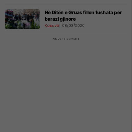
ardhmen tuaj
Në Ditën e Gruas fillon fushata për
barazi gjinore
Kosovë
08/03/2020