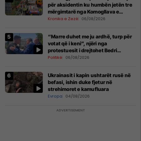
për aksidentin ku humbën jetën tre
mërgimtarë nga Komogllava e
Ferizajt
Kronika e Zezë
06/08/2026
“Marre duhet me ju ardhë, turp për
votat që i keni”, njëri nga
protestuesit i drejtohet Bedri
Hamzës
Politikë
06/08/2026
Ukrainasit i kapin ushtarët rusë në
befasi, ishin duke fjetur në
strehimoret e kamufluara
Evropa
04/08/2026