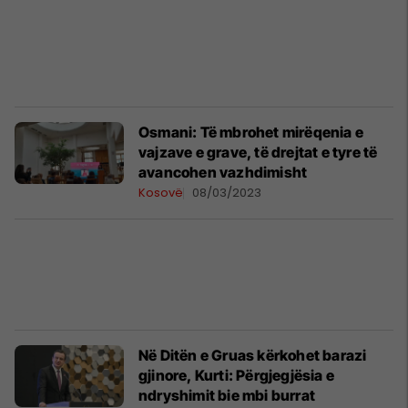
​Osmani: Të mbrohet mirëqenia e
vajzave e grave, të drejtat e tyre të
avancohen vazhdimisht
Kosovë
08/03/2023
Në Ditën e Gruas kërkohet barazi
gjinore, Kurti: Përgjegjësia e
ndryshimit bie mbi burrat