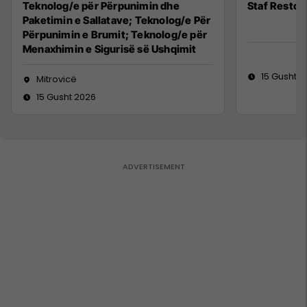
Teknolog/e për Përpunimin dhe
Staf Restor
Paketimin e Sallatave; Teknolog/e Për
Përpunimin e Brumit; Teknolog/e për
Menaxhimin e Sigurisë së Ushqimit
15 Gusht 2
Mitrovicë
15 Gusht 2026