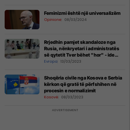
Feminizmi është një universalizëm
Opinione
08/03/2024
Rrjedhin pamjet skandaloze nga
Rusia, nënkryetari i administratës
së qytetit Tver bëhet "hor" - ide
poshtëruese për të uruar
Evropa
13/03/2023
punonjëset për Ditën e Gruas
Shoqëria civile nga Kosova e Serbia
kërkon që gratë të përfshihen në
procesin e normalizimit
Kosovë
08/03/2023