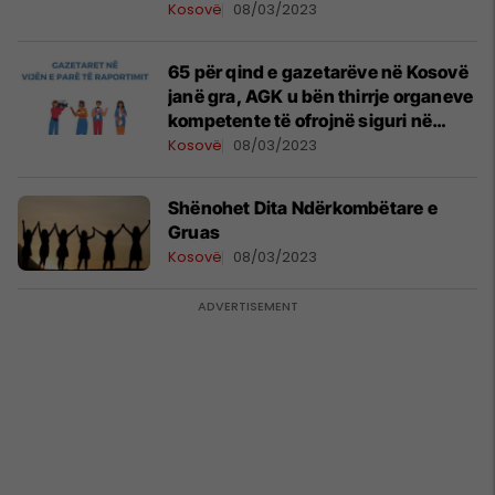
Kosovë
08/03/2023
65 për qind e gazetarëve në Kosovë
janë gra, AGK u bën thirrje organeve
kompetente të ofrojnë siguri në
ushtrimin e profesionit
Kosovë
08/03/2023
Shënohet Dita Ndërkombëtare e
Gruas
Kosovë
08/03/2023