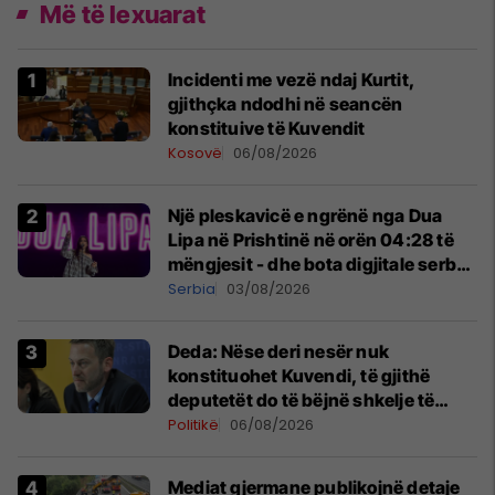
Më të lexuarat
Incidenti me vezë ndaj Kurtit,
gjithçka ndodhi në seancën
konstituive të Kuvendit
Kosovë
06/08/2026
Një pleskavicë e ngrënë nga Dua
Lipa në Prishtinë në orën 04:28 të
mëngjesit - dhe bota digjitale serbe
shpall gjendjen e luftës
Serbia
03/08/2026
Deda: Nëse deri nesër nuk
konstituohet Kuvendi, të gjithë
deputetët do të bëjnë shkelje të
rëndë kushtetuese
Politikë
06/08/2026
Mediat gjermane publikojnë detaje