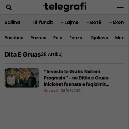
Ballina
Të fundit
Lajme
Botë
Ekono
Prishtina
Prizreni
Peja
Ferizaj
Gjakova
Mitrov
Dita E Gruas
28 Artikuj
“Investo te Gratë: Nxiteni
Progresin” – në Ditën e Gruas
iniciohet fushata e fuqizimit
ekonomik të grave
Kosovë
08/03/2024