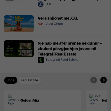
UBT
Vera shijohet me XXL
Vipa Chips
Një hap më afër pronës së duhur –
zbuloni përzgjedhjen javore në
Telegrafi Real Estate
Telegrafi Real Estate
Jobs
Real Estate
GoldenMix
Hebs