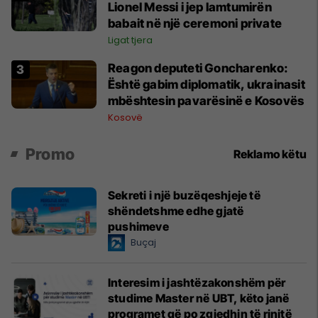
Lionel Messi i jep lamtumirën
babait në një ceremoni private
Ligat tjera
Reagon deputeti Goncharenko:
Është gabim diplomatik, ukrainasit
mbështesin pavarësinë e Kosovës
Kosovë
Promo
Reklamo këtu
Sekreti i një buzëqeshjeje të
shëndetshme edhe gjatë
pushimeve
Buçaj
Interesim i jashtëzakonshëm për
studime Master në UBT, këto janë
programet që po zgjedhin të rinjtë