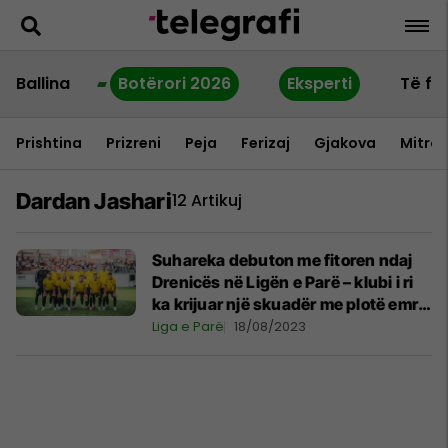
Ballina
Botërori 2026
Eksperti
Të fu
Prishtina
Prizreni
Peja
Ferizaj
Gjakova
Mitrov
Dardan Jashari
12 Artikuj
Suhareka debuton me fitoren ndaj
Drenicës në Ligën e Parë – klubi i ri
ka krijuar një skuadër me plotë emra
të njohur
Liga e Parë
18/08/2023