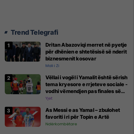
Trend Telegrafi
Dritan Abazoviqi merret në pyetje
për dhënien e shtetësisë së nderit
biznesmenit kosovar
Mali i Zi
Vëllai i vogël i Yamalit është sërish
tema kryesore e rrjeteve sociale -
vodhi vëmendjen pas finales së
Kupës së Botës
Yjet
As Messi e as Yamal – zbulohet
favoriti i ri për Topin e Artë
Ndërkombëtare