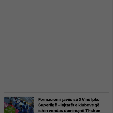
Formacioni i javës së XV në Ipko
Superligë – lojtarët e klubeve që
ishin vendas dominojnë 11-shen