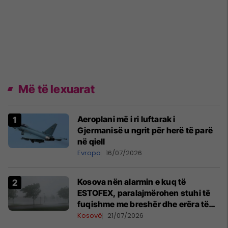
Më të lexuarat
Aeroplani më i ri luftarak i
Gjermanisë u ngrit për herë të parë
në qiell
Evropa
16/07/2026
Kosova nën alarmin e kuq të
ESTOFEX, paralajmërohen stuhi të
fuqishme me breshër dhe erëra të
forta
Kosovë
21/07/2026