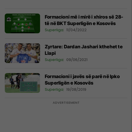
Formacioni më i mirë i xhiros së 28-
të në BKT Superligën e Kosovës
Superliga
11/04/2022
Zyrtare: Dardan Jashari kthehet te
Llapi
Superliga
09/06/2021
Formacioni i javës së parë në Ipko
Superligën e Kosovës
Superliga
19/08/2019