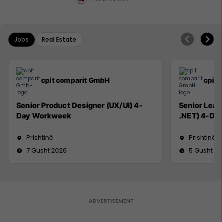
Jobs
Real Estate
cpit comparit GmbH
cpit
Senior Product Designer (UX/UI) 4-
Senior Lead
Day Workweek
.NET) 4-Da
Prishtinë
Prishtinë
7 Gusht 2026
5 Gusht 2