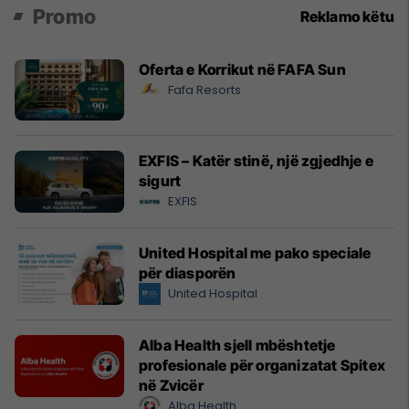
Promo
Reklamo këtu
Oferta e Korrikut në FAFA Sun
Fafa Resorts
EXFIS – Katër stinë, një zgjedhje e
sigurt
EXFIS
United Hospital me pako speciale
për diasporën
United Hospital
Alba Health sjell mbështetje
profesionale për organizatat Spitex
në Zvicër
Alba Health