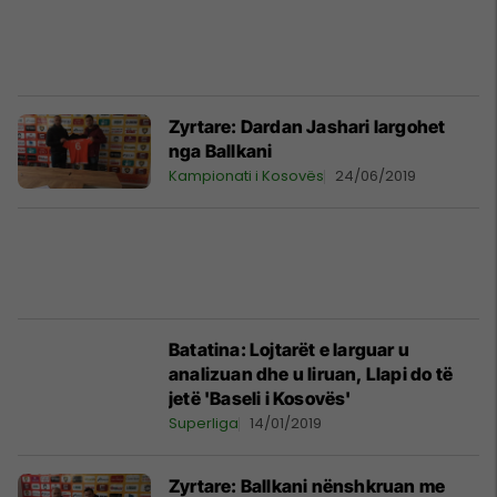
Zyrtare: Dardan Jashari largohet
nga Ballkani
Kampionati i Kosovës
24/06/2019
Batatina: Lojtarët e larguar u
analizuan dhe u liruan, Llapi do të
jetë 'Baseli i Kosovës'
Superliga
14/01/2019
Zyrtare: Ballkani nënshkruan me