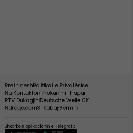
Rreth nesh
Politikat e Privatësisë
Na Kontaktoni
Prokurimi i Hapur
RTV Dukagjini
Deutsche Welle
ICK
Ndreqe.com
Shkabaj
Germin
Shkarkoje aplikacionin e Telegrafit