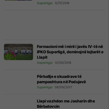
Superliga
12/11/2018
Formacioni më i mirë i javës IV-të në
IPKO Superligë, dominojnë lojtarët e
Llapit
Superliga
13/09/2018
Përballje e skuadrave të
pamposhtura në Podujevë
Superliga
08/09/2017
Llapi vazhdon me Jasharin dhe
Bërbatovcin