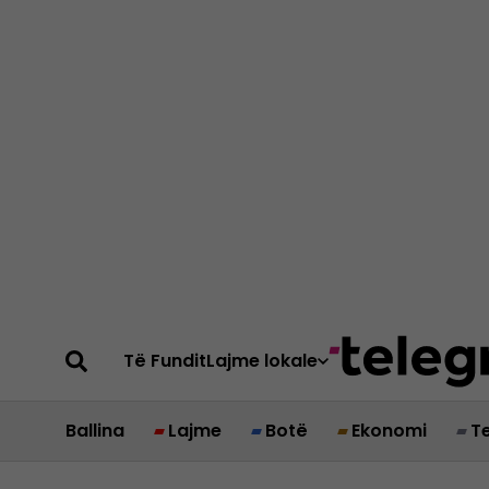
Të Fundit
Lajme lokale
Ballina
Lajme
Botë
Ekonomi
T