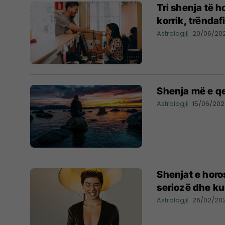
Tri shenja të 
korrik, trëndaf
Astrologji
20/06/20
Shenja më e qe
Astrologji
15/06/20
Shenjat e horo
seriozë dhe ku
Astrologji
26/02/20