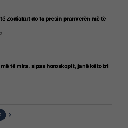
a të Zodiakut do ta presin pranverën më të
23
ë të mira, sipas horoskopit, janë këto tri
2