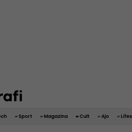
ech
Sport
Magazina
Cult
Ajo
Life