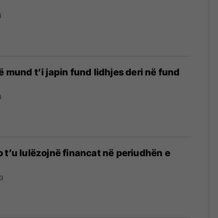
3
 mund t’i japin fund lidhjes deri në fund
3
 t’u lulëzojnë financat në periudhën e
23