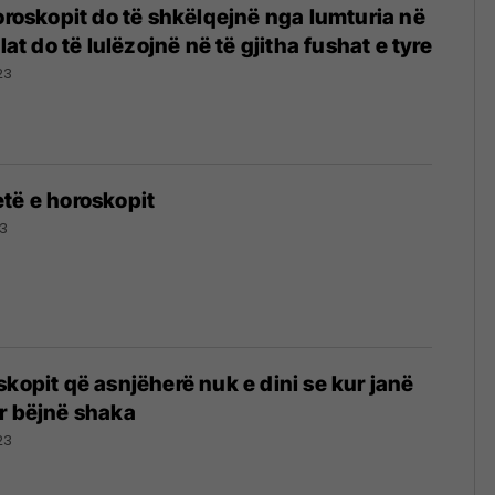
horoskopit do të shkëlqejnë nga lumturia në
ilat do të lulëzojnë në të gjitha fushat e tyre
23
të e horoskopit
23
skopit që asnjëherë nuk e dini se kur janë
r bëjnë shaka
23