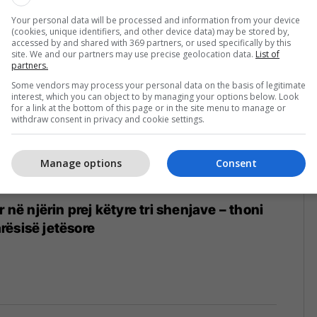
Your personal data will be processed and information from your device
(cookies, unique identifiers, and other device data) may be stored by,
accessed by and shared with 369 partners, or used specifically by this
site. We and our partners may use precise geolocation data.
List of
partners.
Some vendors may process your personal data on the basis of legitimate
interest, which you can object to by managing your options below. Look
for a link at the bottom of this page or in the site menu to manage or
withdraw consent in privacy and cookie settings.
Manage options
Consent
r në njërin prej këtyre tri shenjave – thoni
ësisë jetësore
3