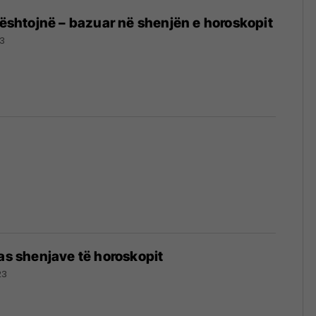
 dështojnë – bazuar në shenjën e horoskopit
23
pas shenjave të horoskopit
23