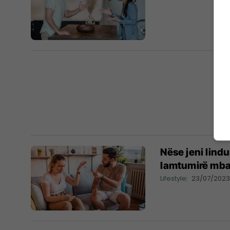
Nëse jeni lindu
lamtumirë mbar
Lifestyle
23/07/202