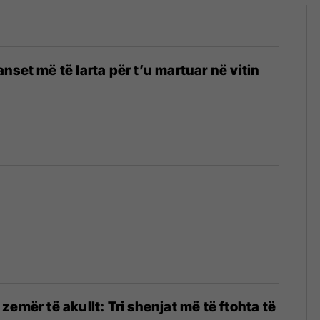
nset më të larta për t’u martuar në vitin
emër të akullt: Tri shenjat më të ftohta të