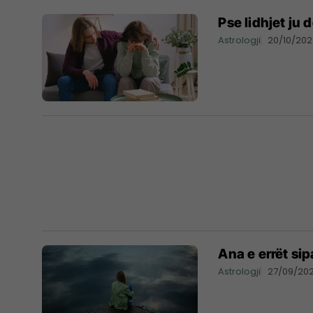
Pse lidhjet ju
Astrologji
20/10/20
Ana e errët si
Astrologji
27/09/20