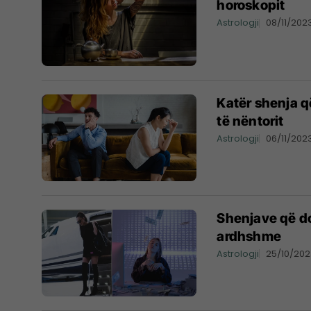
horoskopit
Astrologji
08/11/202
Katër shenja që
të nëntorit
Astrologji
06/11/202
Shenjave që do
ardhshme
Astrologji
25/10/20