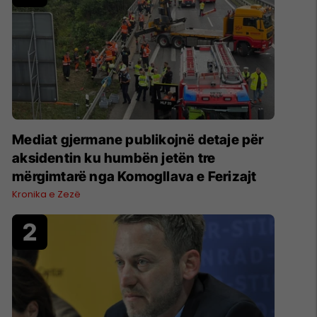
Mediat gjermane publikojnë detaje për
aksidentin ku humbën jetën tre
mërgimtarë nga Komogllava e Ferizajt
Kronika e Zezë