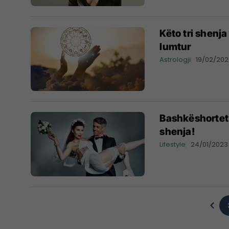
Këto tri shenj
lumtur
Astrologji
19/02/20
Bashkëshortet m
shenja!
Lifestyle
24/01/2023