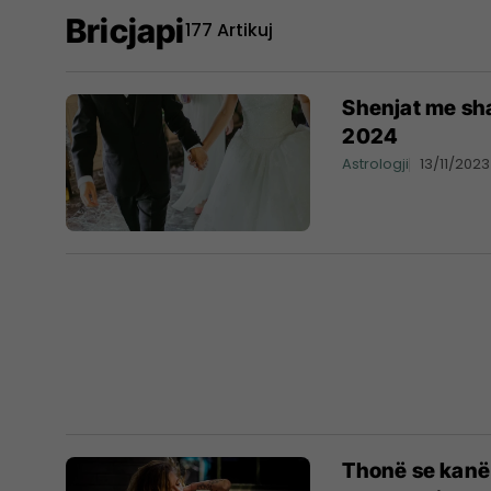
Bricjapi
177 Artikuj
Shenjat me sha
2024
Astrologji
13/11/2023
Thonë se kanë z