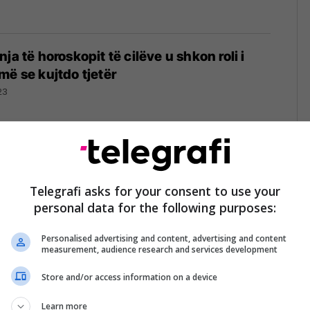
ja të horoskopit të cilëve u shkon roli i
më se kujtdo tjetër
23
t janë tri shenjat e zodiakut që do të kenë
 vjeshtë!
Telegrafi asks for your consent to use your
personal data for the following purposes:
23
Personalised advertising and content, advertising and content
measurement, audience research and services development
Store and/or access information on a device
opi: Shenjat që nuk mund të jenë miq
23
Learn more