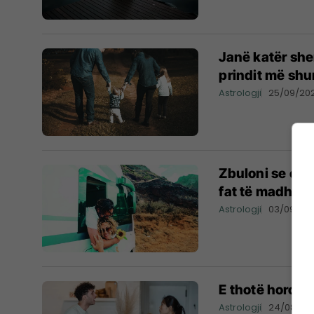
Janë katër shen
prindit më shu
Astrologji
25/09/20
Zbuloni se cila
fat të madh në
Astrologji
03/09/20
E thotë horosk
Astrologji
24/08/20