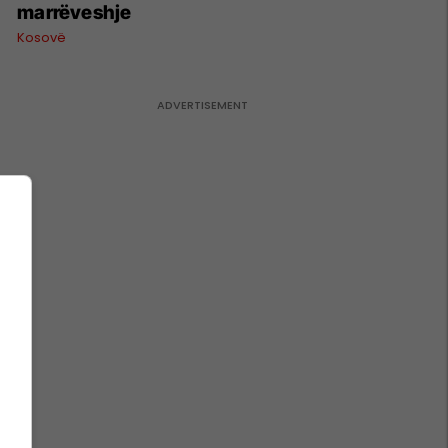
marrëveshje
Kosovë