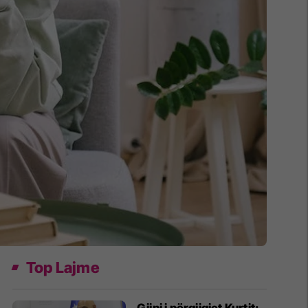
Top Lajme