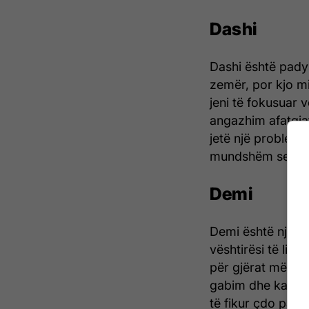
Dashi
Dashi është pady
zemër, por kjo mi
jeni të fokusuar v
angazhim afatgjat
jetë një problem i
mundshëm serioz
Demi
Demi është një m
vështirësi të lin
për gjërat më sh
gabim dhe ka kër
të fikur çdo par