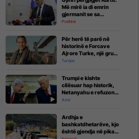
Gjini i përgjigjet Kurtit:
Më mirë ia di emrin
gjermanit se sa
Aleancës
Politikë
Për herë të parë në
historinë e Forcave
Ajrore Turke, një grua
merr gradën e
Turqia
gjeneralit
Trumpi e kishte
cilësuar hap historik,
Netanyahu e refuzon
marrëveshjen për
Azia
Gazën
Ardhja e
bashkatdhetarëve, kjo
është gjendja në pikat
kufitare
Kosovë