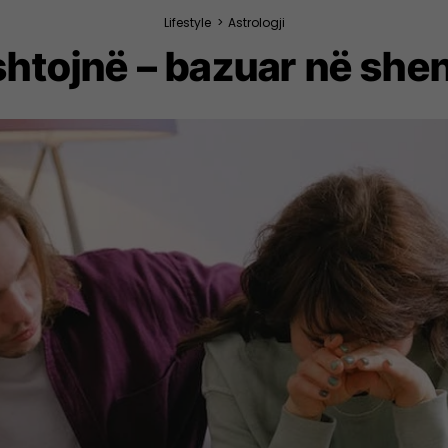
Lifestyle
>
Astrologji
ështojnë – bazuar në she