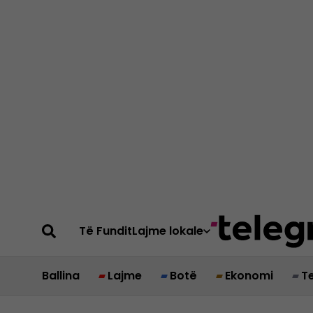
Të Fundit
Lajme lokale
Ballina
Lajme
Botë
Ekonomi
T