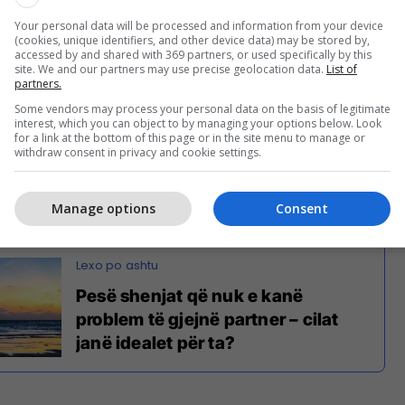
Your personal data will be processed and information from your device
(cookies, unique identifiers, and other device data) may be stored by,
accessed by and shared with 369 partners, or used specifically by this
site. We and our partners may use precise geolocation data.
List of
partners.
rtra të lirë. Është shumë e vështirë për ju që t'i
Some vendors may process your personal data on the basis of legitimate
ëm një personi, madje edhe kur e bëni këtë, prireni
interest, which you can object to by managing your options below. Look
të largoheni dhe t’i bëni gjërat sipas mënyrës suaj.
for a link at the bottom of this page or in the site menu to manage or
withdraw consent in privacy and cookie settings.
 tepër shqetësuese për partnerin. Merrni parasysh
it përpara se ta ndryshoni statusin e marrëdhënies
t gati për këtë?
Manage options
Consent
Pesë shenjat që nuk e kanë
problem të gjejnë partner – cilat
janë idealet për ta?