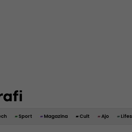
ech
Sport
Magazina
Cult
Ajo
Life