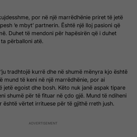
kujdesshme, por në një marrëdhënie priret të jetë
esh ‘e mbyt’ partnerin. Është një lloj pasioni që
ë. Duhet të mendoni për hapësirën që i duhet
 ta përballoni atë.
t’ju tradhtojë kurrë dhe në shumë mënyra kjo është
ë mund të keni në një marrëdhënie, por ai
 të jetë egoist dhe bosh. Këto nuk janë aspak tipare
eni shumë për të fituar në çdo gjë. Mund të ndiheni
 është vërtet irrituese për të gjithë rreth jush.