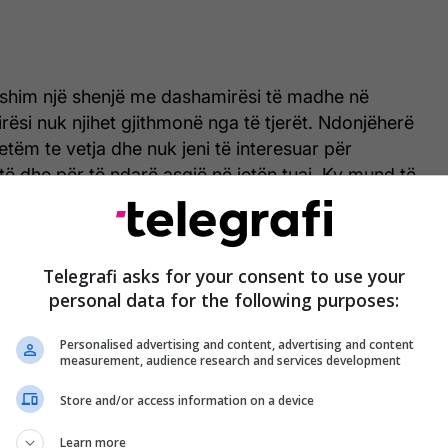
shim një shenjë me dashamirësi të madhe në
rësi nuk njihet gjithmonë nga të tjerët. Ndonjëherë
etëm te vetja dhe nuk jeni të interesuar për
ë dhe për të ndarë asgjë në jetën tuaj. Ky mund të
 vërtetë kur jeni duke kërkuar për një partner të
.
Telegrafi asks for your consent to use your
personal data for the following purposes:
ik besnik, por edhe shumë kokëfortë. Keni
Personalised advertising and content, advertising and content
i dikë të largohet dhe shpesh qëndroni të zemëruar
measurement, audience research and services development
umë seç duhet. Edhe nëse partneri ka bërë një
Store and/or access information on a device
kuar falje, ju ende mbani zemërim. Kaq mjafton për
tner të mundshëm.
Learn more