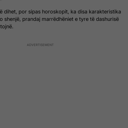
ë dihet, por sipas horoskopit, ka disa karakteristika
o shenjë, prandaj marrëdhëniet e tyre të dashurisë
tojnë.