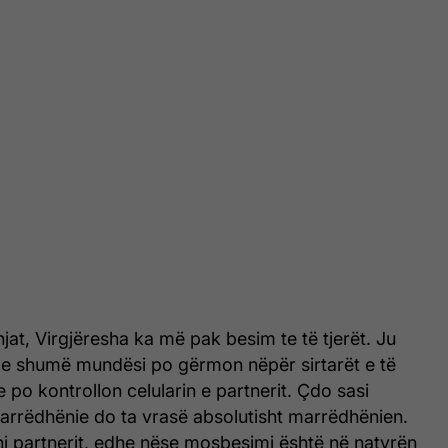
njat, Virgjëresha ka më pak besim te të tjerët. Ju
 me shumë mundësi po gërmon nëpër sirtarët e të
o kontrollon celularin e partnerit. Çdo sasi
marrëdhënie do ta vrasë absolutisht marrëdhënien.
ni partnerit, edhe nëse mosbesimi është në natyrën