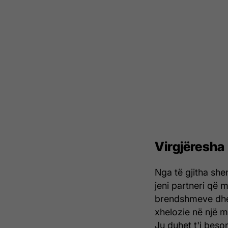
Virgjëresha
Nga të gjitha she
jeni partneri që
brendshmeve dhe p
xhelozie në një 
Ju duhet t'i beso