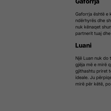
Gaforrja
Gaforrja është e 
ndërhyrës dhe shp
nuk kënaqet shum
partnerit tuaj dhe
Luani
Një Luan nuk do 
gjëja më e mirë q
gjithashtu priret
ideale. Ju përpiq
mirë për këtë, por