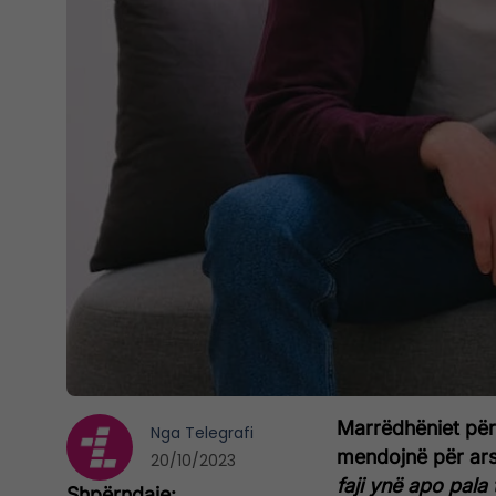
Marrëdhëniet për
Nga
Telegrafi
mendojnë për ars
20/10/2023
faji ynë apo pala 