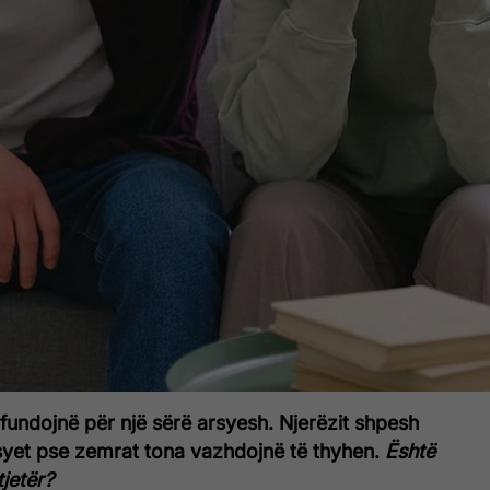
fundojnë për një sërë arsyesh. Njerëzit shpesh
yet pse zemrat tona vazhdojnë të thyhen.
Është
tjetër?