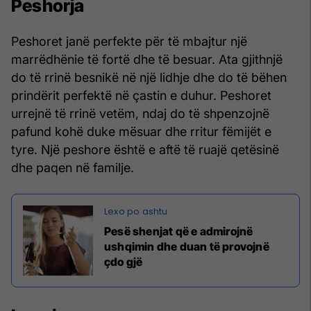
Peshorja
Peshoret janë perfekte për të mbajtur një
marrëdhënie të fortë dhe të besuar. Ata gjithnjë
do të rrinë besnikë në një lidhje dhe do të bëhen
prindërit perfektë në çastin e duhur. Peshoret
urrejnë të rrinë vetëm, ndaj do të shpenzojnë
pafund kohë duke mësuar dhe rritur fëmijët e
tyre. Një peshore është e aftë të ruajë qetësinë
dhe paqen në familje.
Pesë shenjat që e admirojnë
ushqimin dhe duan të provojnë
çdo gjë