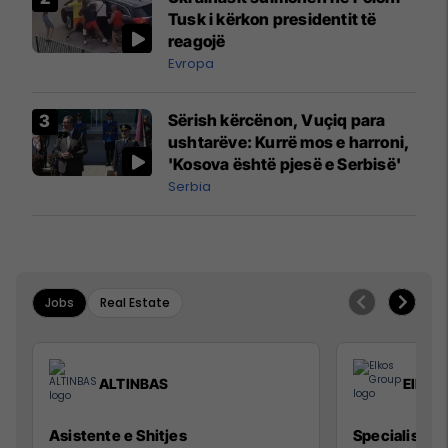
Mançesterit
Tusk i kërkon presidentit të
reagojë
Evropa
Sërish kërcënon, Vuçiq para
ushtarëve: Kurrë mos e harroni,
'Kosova është pjesë e Serbisë'
Serbia
Jobs
Real Estate
ALTINBAS
Elkos
Asistente e Shitjes
Specialist Mi