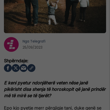
Nga
Telegrafi
25/09/2023
E keni pyetur ndonjëherë veten nëse janë
pikërisht disa shenja të horoskopit që janë prindër
më të mirë se të tjerët?
Epo kjo pyetje merr përgjigje tani, duke qenë se