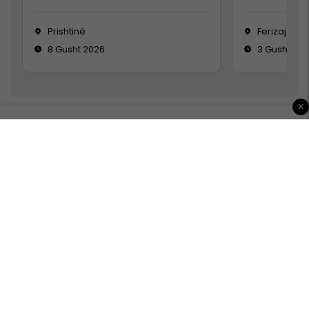
Prishtinë
Ferizaj
8 Gusht 2026
3 Gusht 20
×