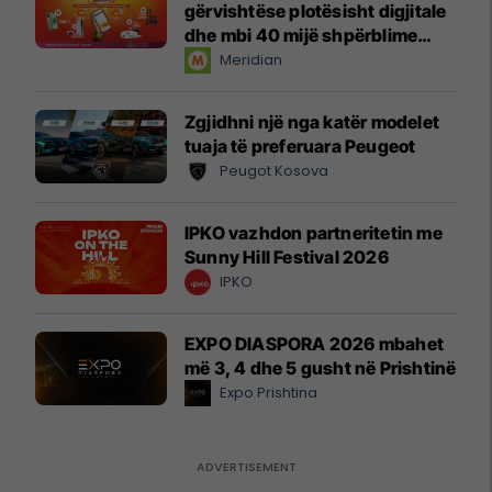
gërvishtëse plotësisht digjitale
dhe mbi 40 mijë shpërblime
instant!
Meridian
Zgjidhni një nga katër modelet
tuaja të preferuara Peugeot
Peugot Kosova
IPKO vazhdon partneritetin me
Sunny Hill Festival 2026
IPKO
EXPO DIASPORA 2026 mbahet
më 3, 4 dhe 5 gusht në Prishtinë
Expo Prishtina