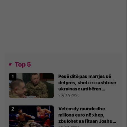
Top 5
Pesë ditë pas marrjes së
detyrës, shefi i ri i ushtrisë
ukrainase urdhëron
kontroll të madh
26/07/2026
Vetëm dy raunde dhe
miliona euro në xhep,
zbulohet sa fituan Joshua