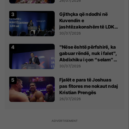
e Prenga
26/07/2026
Gjithçka që ndodhi në
Kuvendin e
jashtëzakonshëm të LDK-
së
30/07/2026
"Nëse është përfshirë, ka
gabuar rëndë, nuk i falet",
Abdixhiku i çon “selam”
Përparim Ramës
30/07/2026
Fjalët e para të Joshuas
pas fitores me nokaut ndaj
Kristian Prengës
26/07/2026