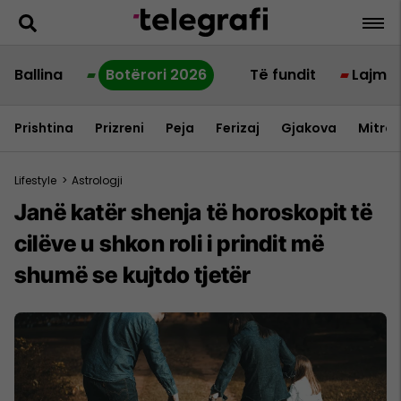
Ballina
Botërori 2026
Të fundit
Lajme
Prishtina
Prizreni
Peja
Ferizaj
Gjakova
Mitrov
Lifestyle
>
Astrologji
Janë katër shenja të horoskopit të
cilëve u shkon roli i prindit më
shumë se kujtdo tjetër