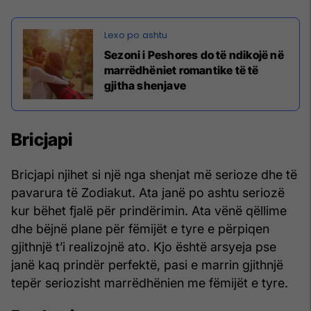
Sezoni i Peshores do të ndikojë në
marrëdhëniet romantike të të
gjitha shenjave
Bricjapi
Bricjapi njihet si një nga shenjat më serioze dhe të
pavarura të Zodiakut. Ata janë po ashtu seriozë
kur bëhet fjalë për prindërimin. Ata vënë qëllime
dhe bëjnë plane për fëmijët e tyre e përpiqen
gjithnjë t’i realizojnë ato. Kjo është arsyeja pse
janë kaq prindër perfektë, pasi e marrin gjithnjë
tepër seriozisht marrëdhënien me fëmijët e tyre.