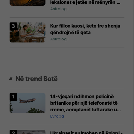
leksionet e jetës në mënyrën më
të vështirë
Astrologji
Kur fillon kaosi, këto tre shenja
qëndrojnë të qeta
Astrologji
Në trend Botë
14-vjeçari ndihmon policinë
britanike për një telefonatë të
rreme, aeroplanët luftarakë u
ngritën në ajër për të
Evropa
interceptuar fluturaken e Qatar
Airways që po shkonte drejt
Ukrainasit sulmohen në Poloni -