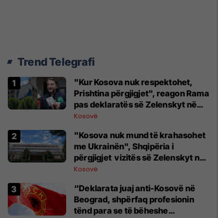
Trend Telegrafi
"Kur Kosova nuk respektohet,
Prishtina përgjigjet", reagon Rama
pas deklaratës së Zelenskyt në
Beograd
Kosovë
"Kosova nuk mund të krahasohet
me Ukrainën", Shqipëria i
përgjigjet vizitës së Zelenskyt në
Serbi
Kosovë
“Deklarata juaj anti-Kosovë në
Beograd, shpërfaq profesionin
tënd para se të bëheshe