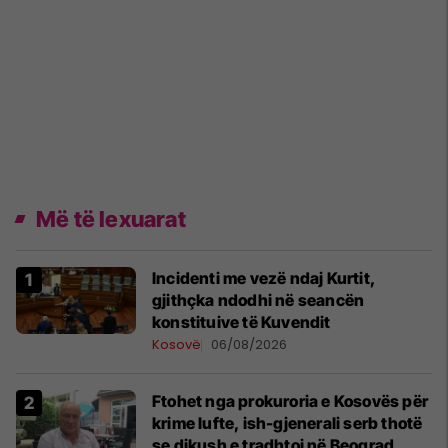
Më të lexuarat
Incidenti me vezë ndaj Kurtit,
gjithçka ndodhi në seancën
konstituive të Kuvendit
Kosovë
06/08/2026
Ftohet nga prokuroria e Kosovës për
krime lufte, ish-gjenerali serb thotë
se dikush e tradhtoi në Beograd