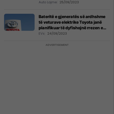
të baterisë'
Auto Lajme
25/09/2023
Bateritë e gjeneratës së ardhshme
të veturave elektrike Toyota janë
planifikuar të dyfishojnë rrezen e
drejtimit
EVs
24/09/2023