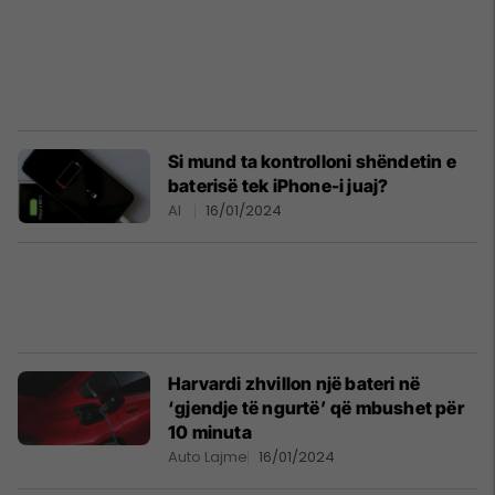
Si mund ta kontrolloni shëndetin e
baterisë tek iPhone-i juaj?
AI
16/01/2024
Harvardi zhvillon një bateri në
‘gjendje të ngurtë’ që mbushet për
10 minuta
Auto Lajme
16/01/2024