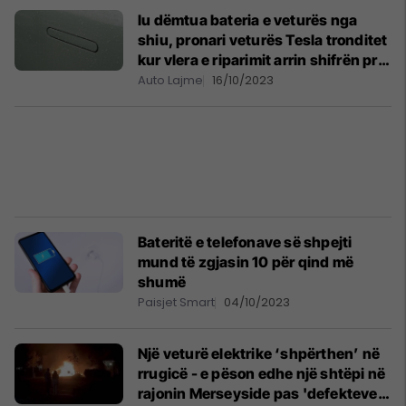
Iu dëmtua bateria e veturës nga
shiu, pronari veturës Tesla tronditet
kur vlera e riparimit arrin shifrën prej
20 mijë dollarëve
Auto Lajme
16/10/2023
Bateritë e telefonave së shpejti
mund të zgjasin 10 për qind më
shumë
Paisjet Smart
04/10/2023
Një veturë elektrike ‘shpërthen’ në
rrugicë - e pëson edhe një shtëpi në
rajonin Merseyside pas 'defekteve