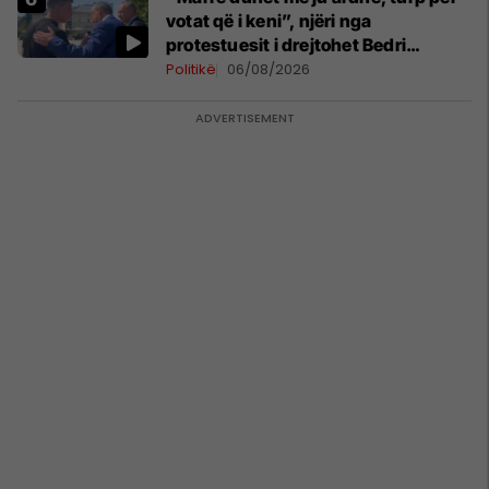
votat që i keni”, njëri nga
protestuesit i drejtohet Bedri
Hamzës
Politikë
06/08/2026