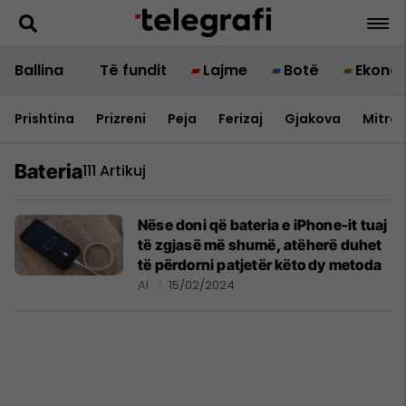
Ballina
Të fundit
Lajme
Botë
Ekono
Prishtina
Prizreni
Peja
Ferizaj
Gjakova
Mitrov
Bateria
111 Artikuj
Nëse doni që bateria e iPhone-it tuaj
të zgjasë më shumë, atëherë duhet
të përdorni patjetër këto dy metoda
AI
15/02/2024