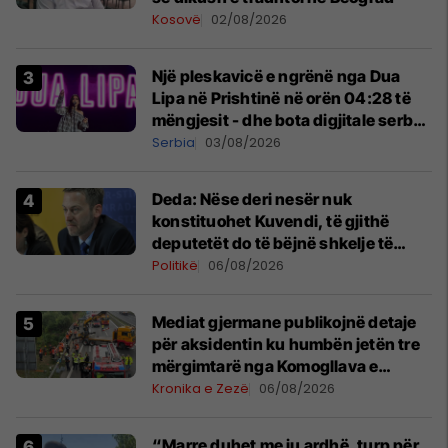
Kosovë
02/08/2026
Një pleskavicë e ngrënë nga Dua
Lipa në Prishtinë në orën 04:28 të
mëngjesit - dhe bota digjitale serbe
shpall gjendjen e luftës
Serbia
03/08/2026
Deda: Nëse deri nesër nuk
konstituohet Kuvendi, të gjithë
deputetët do të bëjnë shkelje të
rëndë kushtetuese
Politikë
06/08/2026
Mediat gjermane publikojnë detaje
për aksidentin ku humbën jetën tre
mërgimtarë nga Komogllava e
Ferizajt
Kronika e Zezë
06/08/2026
“Marre duhet me ju ardhë, turp për