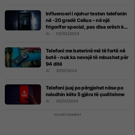
Influenceri i njohur teston telefonin
në -20 gradë Celius – në një
frigorifer special, pas disa orësh ky
ishte rezultati
AI
03/02/2024
Telefoni me baterinë më të fortë në
botë - nuk ka nevojë të mbushet për
94 ditë
AI
31/01/2024
Telefoni juaj po përgjohet nëse po
ndodhin këto 5 gjëra të çuditshme
AI
30/01/2024