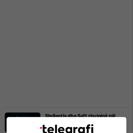
Stellantis dhe Saft zbulojnë një
bateri më efikase dhe më të lirë
Auto Lajme
22/07/2023