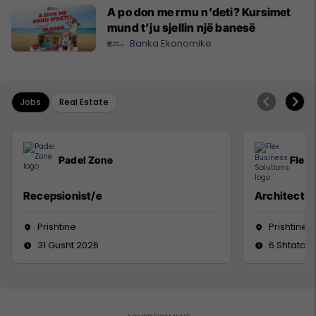
A po don me rrnu n’deti? Kursimet
mund t’ju sjellin një banesë
Banka Ekonomike
Jobs
Real Estate
Padel Zone
Flex 
Recepsionist/e
Architect
Prishtine
Prishtinë
31 Gusht 2026
6 Shtator 