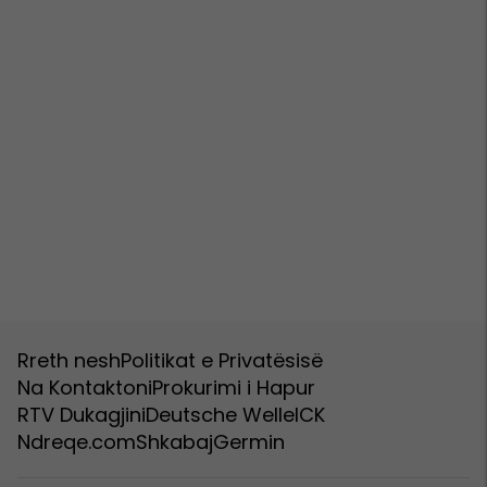
Rreth nesh
Politikat e Privatësisë
Na Kontaktoni
Prokurimi i Hapur
RTV Dukagjini
Deutsche Welle
ICK
Ndreqe.com
Shkabaj
Germin