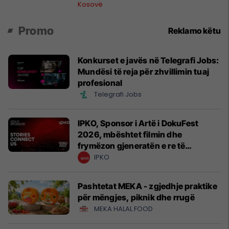
president”, OVL e UÇK-së i reagon
Kosovë
Zelenskyt
Promo
Reklamo këtu
Konkurset e javës në Telegrafi Jobs:
Mundësi të reja për zhvillimin tuaj
profesional
Telegrafi Jobs
IPKO, Sponsor i Artë i DokuFest
2026, mbështet filmin dhe
frymëzon gjeneratën e re të
krijuesve
IPKO
Pashtetat MEKA - zgjedhje praktike
për mëngjes, piknik dhe rrugë
MEKA HALAL FOOD