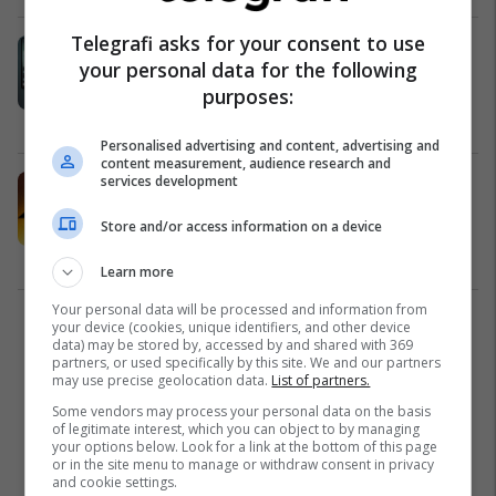
Telegrafi asks for your consent to use
Android 14 mund të sjellë
your personal data for the following
funksionin e shëndetit në telefona
purposes:
dhe tableta
Paisjet Smart
04/06/2023
Personalised advertising and content, advertising and
content measurement, audience research and
services development
Aehra nënshkruan kontratë me
furnizuesin e baterive Miba për
Store and/or access information on a device
SUV-në
Auto Lajme
26/05/2023
Learn more
Your personal data will be processed and information from
your device (cookies, unique identifiers, and other device
3
data) may be stored by, accessed by and shared with 369
partners, or used specifically by this site. We and our partners
may use precise geolocation data.
List of partners.
Some vendors may process your personal data on the basis
of legitimate interest, which you can object to by managing
your options below. Look for a link at the bottom of this page
or in the site menu to manage or withdraw consent in privacy
and cookie settings.