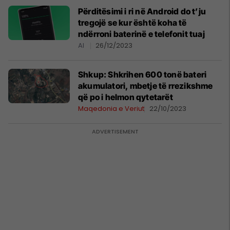
Përditësimi i ri në Android do t’ju
tregojë se kur është koha të
ndërroni baterinë e telefonit tuaj
AI
26/12/2023
Shkup: Shkrihen 600 tonë bateri
akumulatori, mbetje të rrezikshme
që po i helmon qytetarët
Maqedonia e Veriut
22/10/2023