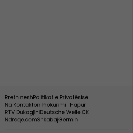
Rreth nesh
Politikat e Privatësisë
Na Kontaktoni
Prokurimi i Hapur
RTV Dukagjini
Deutsche Welle
ICK
Ndreqe.com
Shkabaj
Germin