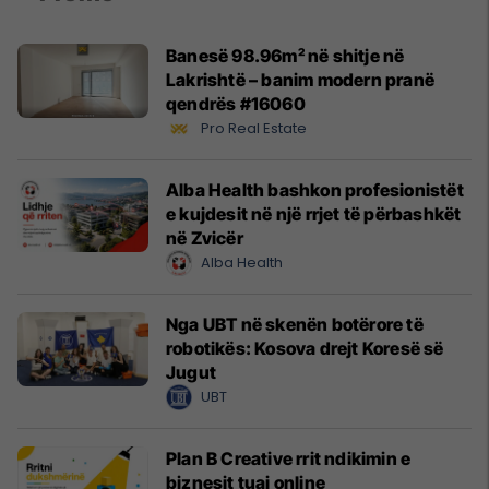
Banesë 98.96m² në shitje në
Lakrishtë – banim modern pranë
qendrës #16060
Pro Real Estate
Alba Health bashkon profesionistët
e kujdesit në një rrjet të përbashkët
në Zvicër
Alba Health
Nga UBT në skenën botërore të
robotikës: Kosova drejt Koresë së
Jugut
UBT
Plan B Creative rrit ndikimin e
biznesit tuaj online