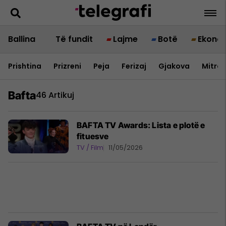
Ballina
Të fundit
Lajme
Botë
Ekono
Prishtina
Prizreni
Peja
Ferizaj
Gjakova
Mitrov
Bafta
46 Artikuj
BAFTA TV Awards: Lista e plotë e
fituesve
TV / Film
11/05/2026