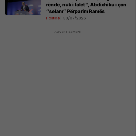
rëndë, nuk i falet", Abdixhiku i çon
“selam” Përparim Ramës
Politikë
30/07/2026