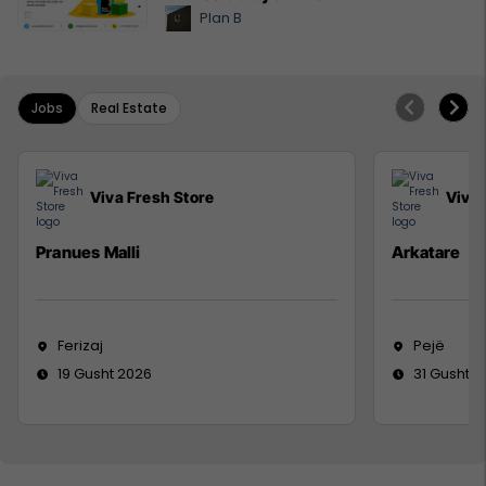
Plan B
Jobs
Real Estate
Viva Fresh Store
Viva 
Pranues Malli
Arkatare
Ferizaj
Pejë
19 Gusht 2026
31 Gusht 2