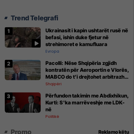
Trend Telegrafi
Ukrainasit i kapin ushtarët rusë në
befasi, ishin duke fjetur në
strehimoret e kamufluara
Evropa
Pacolli: Nëse Shqipëria zgjidh
kontratën për Aeroportin e Vlorës,
MABCO do t’i drejtohet arbitrazhit
ndërkombëtar
Shqipëri
Përfundon takimin me Abdixhikun,
Kurti: S'ka marrëveshje me LDK-
në
Politikë
Promo
Reklamo këtu