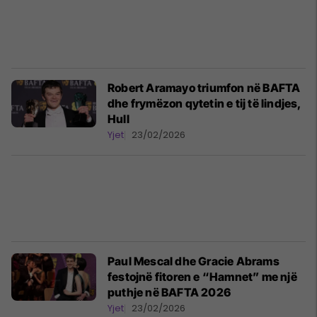
Robert Aramayo triumfon në BAFTA
dhe frymëzon qytetin e tij të lindjes,
Hull
Yjet
23/02/2026
Paul Mescal dhe Gracie Abrams
festojnë fitoren e “Hamnet” me një
puthje në BAFTA 2026
Yjet
23/02/2026