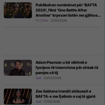
Publikohen nominimet për 'BAFTA
2026', filmi 'One Battle After
Another' kryeson listën me gjithsej
14 kategori
TV / Film
27/01/2026
Adam Pearson u bë viktimë e
fyerjeve të tmerrshme për shkak të
pamjes së tij
Yjet
23/02/2025
Zoe Saldana trondit shikuesit e
BAFTA-s me fjalimin e saj të gjatë
Yjet
17/02/2025