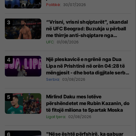
Politikë
30/07/2026
“Vrisni, vrisni shqiptarët”, skandal
në UFC Beograd: Buzukja u përball
me thirrje anti-shqiptare nga
tribunat
UFC
01/08/2026
Një pleskavicë e ngrënë nga Dua
Lipa në Prishtinë në orën 04:28 të
mëngjesit - dhe bota digjitale serbe
shpall gjendjen e luftës
Serbia
03/08/2026
Mirlind Daku mes lotëve
përshëndetet me Rubin Kazanin, do
të fitojë miliona te Spartak Moska
Ligat tjera
02/08/2026
"Nëse është përfshirë, ka gabuar