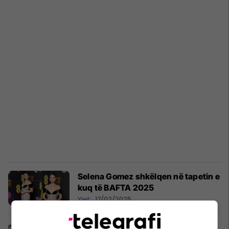
Selena Gomez shkëlqen në tapetin e
kuq të BAFTA 2025
Yjet
17/02/2025
Kush është David Tennant? Njihuni