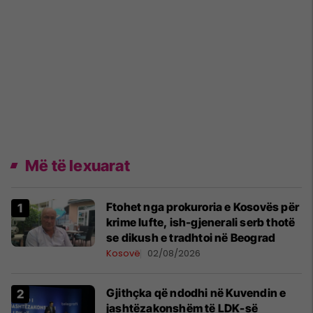
Më të lexuarat
Ftohet nga prokuroria e Kosovës për
krime lufte, ish-gjenerali serb thotë
se dikush e tradhtoi në Beograd
Kosovë
02/08/2026
Gjithçka që ndodhi në Kuvendin e
jashtëzakonshëm të LDK-së