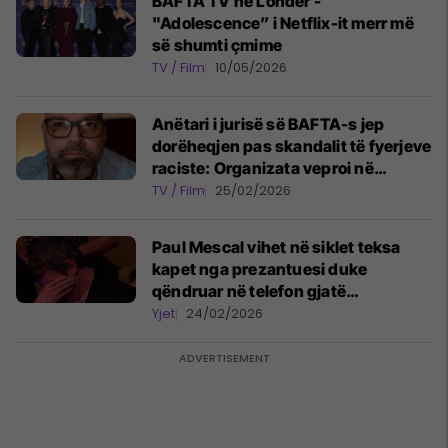
BAFTA TV në Londër -
"Adolescence” i Netflix-it merr më
së shumti çmime
TV / Film
10/05/2026
Anëtari i jurisë së BAFTA-s jep
dorëheqjen pas skandalit të fyerjeve
raciste: Organizata veproi në
mënyrë të pafalshme
TV / Film
25/02/2026
Paul Mescal vihet në siklet teksa
kapet nga prezantuesi duke
qëndruar në telefon gjatë
ceremonisë BAFTA
Yjet
24/02/2026