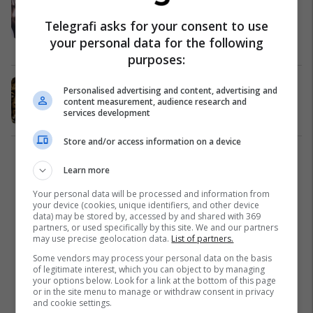
me prezantuesin e çmimeve BAFTA
Telegrafi asks for your consent to use
2025
your personal data for the following
TV / Film
16/02/2025
purposes:
Bafta Awards 2025: Çfarë duhet të
Personalised advertising and content, advertising and
dini përpara ceremonisë
content measurement, audience research and
services development
TV / Film
16/02/2025
Store and/or access information on a device
1
Learn more
Your personal data will be processed and information from
your device (cookies, unique identifiers, and other device
data) may be stored by, accessed by and shared with 369
partners, or used specifically by this site. We and our partners
may use precise geolocation data.
List of partners.
Some vendors may process your personal data on the basis
of legitimate interest, which you can object to by managing
your options below. Look for a link at the bottom of this page
or in the site menu to manage or withdraw consent in privacy
and cookie settings.