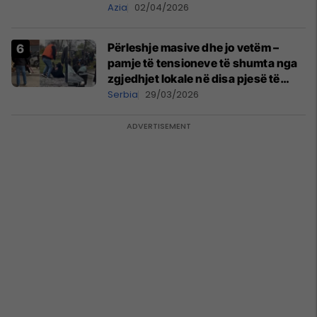
gjëra të tjera do të pasojnë
Azia
02/04/2026
Përleshje masive dhe jo vetëm –
pamje të tensioneve të shumta nga
zgjedhjet lokale në disa pjesë të
Serbisë
Serbia
29/03/2026