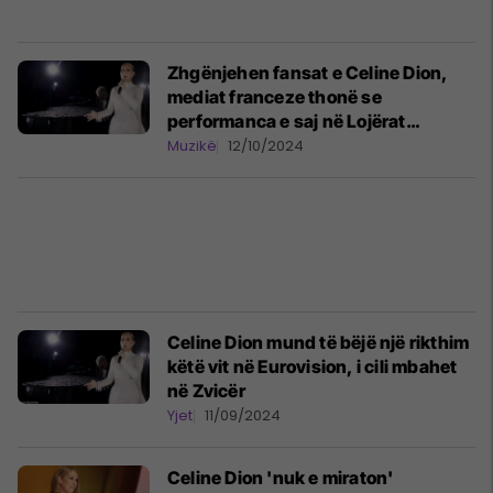
Zhgënjehen fansat e Celine Dion,
mediat franceze thonë se
performanca e saj në Lojërat
Olimpike ishte incizuar
Muzikë
12/10/2024
paraprakisht: Gjithçka ishte false
Celine Dion mund të bëjë një rikthim
këtë vit në Eurovision, i cili mbahet
në Zvicër
Yjet
11/09/2024
Celine Dion 'nuk e miraton'