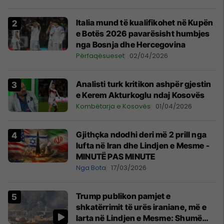
Italia mund të kualifikohet në Kupën
e Botës 2026 pavarësisht humbjes
nga Bosnja dhe Hercegovina
Përfaqësueset
02/04/2026
Analisti turk kritikon ashpër gjestin
e Kerem Akturkoglu ndaj Kosovës
Kombëtarja e Kosovës
01/04/2026
Gjithçka ndodhi deri më 2 prill nga
lufta në Iran dhe Lindjen e Mesme -
MINUTË PAS MINUTE
Nga Bota
17/03/2026
Trump publikon pamjet e
shkatërrimit të urës iraniane, më e
larta në Lindjen e Mesme: Shumë