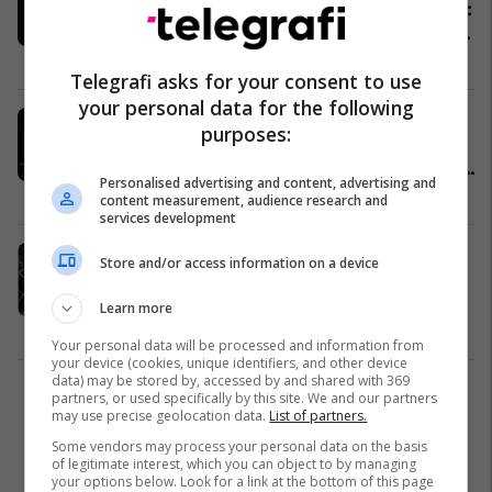
qenë e aftë për të hapur Olimpiadën:
Ylli duroi terapinë rraskapitëse për
sindromën e saj
Yjet
28/07/2024
Telegrafi asks for your consent to use
your personal data for the following
Fansat e Celine Dion u larguan me
purposes:
lot, ndërsa ylli mbyll ceremoninë e
hapjes së Lojërave Olimpike përpara
Personalised advertising and content, advertising and
Kullës Eiffel
Yjet
27/07/2024
content measurement, audience research and
services development
Celine Dion bën rikthimin
Store and/or access information on a device
madhështor duke performuar në
hapje të Lojërave Olimpike 2024
Learn more
Yjet
27/07/2024
Your personal data will be processed and information from
your device (cookies, unique identifiers, and other device
data) may be stored by, accessed by and shared with 369
partners, or used specifically by this site. We and our partners
1
may use precise geolocation data.
List of partners.
Some vendors may process your personal data on the basis
of legitimate interest, which you can object to by managing
your options below. Look for a link at the bottom of this page