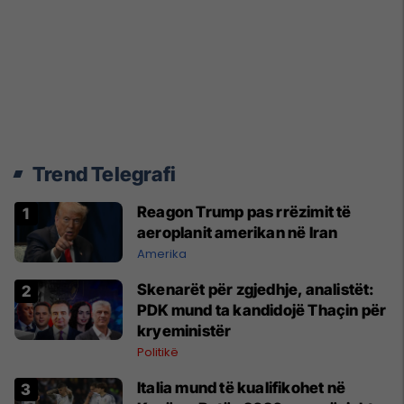
Trend Telegrafi
Reagon Trump pas rrëzimit të
aeroplanit amerikan në Iran
Amerika
Skenarët për zgjedhje, analistët:
PDK mund ta kandidojë Thaçin për
kryeministër
Politikë
Italia mund të kualifikohet në