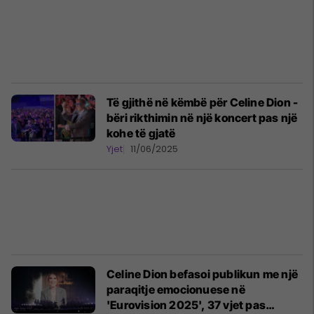
Të gjithë në këmbë për Celine Dion -
bëri rikthimin në një koncert pas një
kohe të gjatë
Yjet
11/06/2025
Celine Dion befasoi publikun me një
paraqitje emocionuese në
'Eurovision 2025', 37 vjet pas