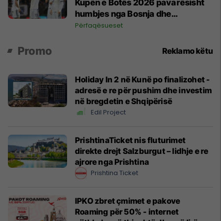
Kupën e Botës 2026 pavarësisht
humbjes nga Bosnja dhe
Hercegovina
Përfaqësueset
Promo
Reklamo këtu
Holiday In 2 në Kunë po finalizohet -
adresë e re për pushim dhe investim
në bregdetin e Shqipërisë
Edil Project
PrishtinaTicket nis fluturimet
direkte drejt Salzburgut – lidhje e re
ajrore nga Prishtina
Prishtina Ticket
IPKO zbret çmimet e pakove
Roaming për 50% - internet