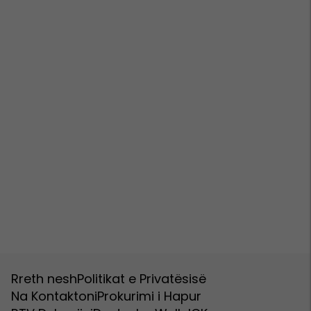
Rreth nesh
Politikat e Privatësisë
Na Kontaktoni
Prokurimi i Hapur