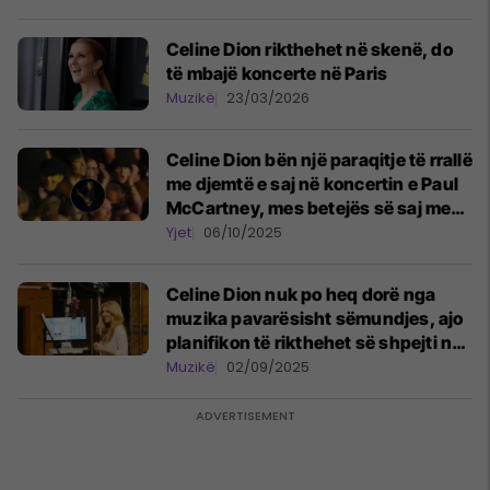
Celine Dion rikthehet në skenë, do
të mbajë koncerte në Paris
Muzikë
23/03/2026
Celine Dion bën një paraqitje të rrallë
me djemtë e saj në koncertin e Paul
McCartney, mes betejës së saj me
sindromën e personit të ngurtë
Yjet
06/10/2025
Celine Dion nuk po heq dorë nga
muzika pavarësisht sëmundjes, ajo
planifikon të rikthehet së shpejti në
skenë
Muzikë
02/09/2025