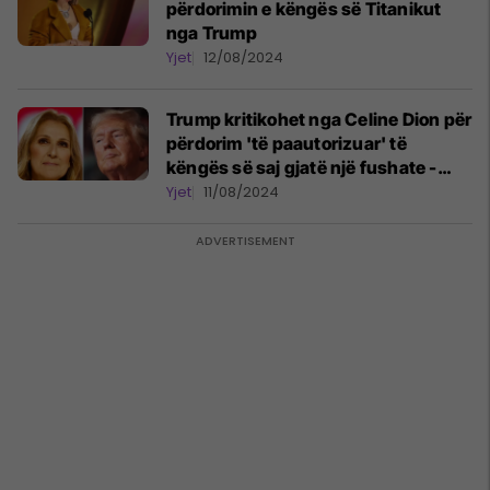
përdorimin e këngës së Titanikut
nga Trump
Yjet
12/08/2024
Trump kritikohet nga Celine Dion për
përdorim 'të paautorizuar' të
këngës së saj gjatë një fushate -
fansat i luten që ta padisë atë
Yjet
11/08/2024