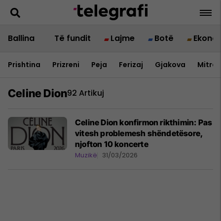
Ballina
Të fundit
Lajme
Botë
Ekono
Prishtina
Prizreni
Peja
Ferizaj
Gjakova
Mitrov
Celine Dion
92 Artikuj
Celine Dion konfirmon rikthimin: Pas
vitesh problemesh shëndetësore,
njofton 10 koncerte
Muzikë
31/03/2026