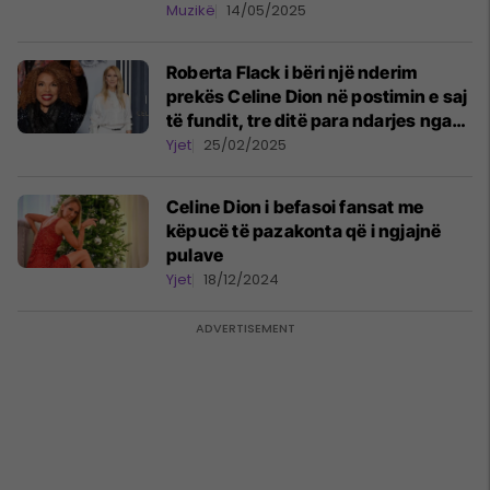
fitores historike për Zvicrën
Muzikë
14/05/2025
Roberta Flack i bëri një nderim
prekës Celine Dion në postimin e saj
të fundit, tre ditë para ndarjes nga
jeta
Yjet
25/02/2025
Celine Dion i befasoi fansat me
këpucë të pazakonta që i ngjajnë
pulave
Yjet
18/12/2024