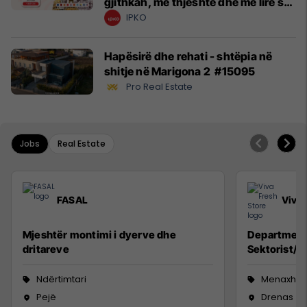
gjithkah, më thjeshtë dhe më lirë se
kurrë!
IPKO
Hapësirë dhe rehati - shtëpia në
shitje në Marigona 2 #15095
Pro Real Estate
Jobs
Real Estate
FASAL
Viva 
Mjeshtër montimi i dyerve dhe
Department
dritareve
Sektorist/e,
Ndërtimtari
Menaxhm
Pejë
Drenas