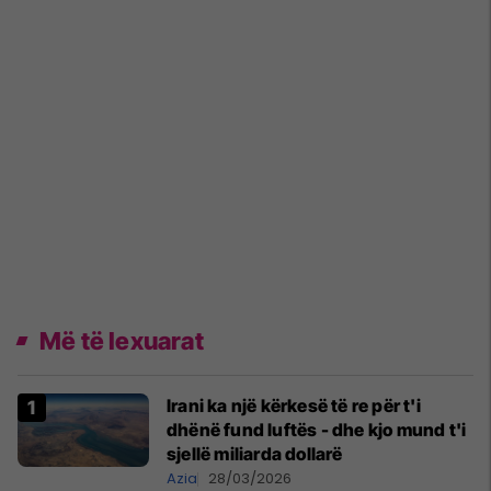
Më të lexuarat
Irani ka një kërkesë të re për t'i
dhënë fund luftës - dhe kjo mund t'i
sjellë miliarda dollarë
Azia
28/03/2026