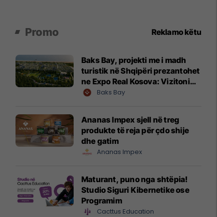
Promo
Reklamo këtu
Baks Bay, projekti me i madh
turistik në Shqipëri prezantohet
ne Expo Real Kosova: Vizitoni
shtandin dhe zbuloni
Baks Bay
mundësitë e investimit
Ananas Impex sjell në treg
produkte të reja për çdo shije
dhe gatim
Ananas Impex
Maturant, puno nga shtëpia!
Studio Siguri Kibernetike ose
Programim
Cacttus Education