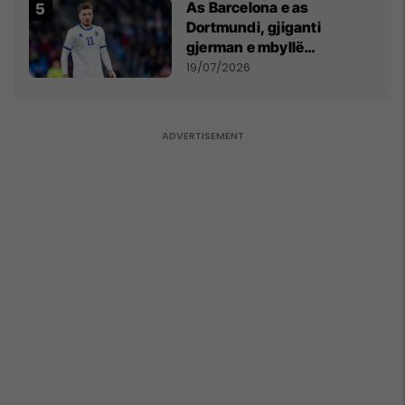
As Barcelona e as
Dortmundi, gjiganti
gjerman e mbyllë
marrëveshjen për Fisnik
19/07/2026
Asllanin