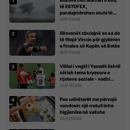
Kosova nën alarmin e kuq
të ESTOFEX,
paralajmërohen stuhi të
fuqishme me breshër dhe
21/07/2026
erëra të forta
Sllovenët zbulojnë se sa do
të fitojë Vincic për gjykimin
e finales së Kupës së Botës
18/07/2026
Vëllai i vogël i Yamalit është
sërish tema kryesore e
rrjeteve sociale - vodhi
vëmendjen pas finales së
20/07/2026
Kupës së Botës
Pse udhëtarët me përvojë
vendosin një rrotull letre
higjienike në valixhe
20/07/2026