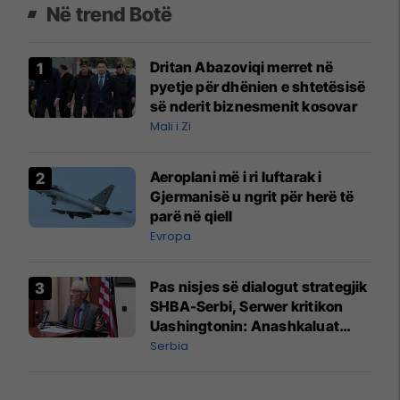
Në trend Botë
Dritan Abazoviqi merret në
pyetje për dhënien e shtetësisë
së nderit biznesmenit kosovar
Mali i Zi
Aeroplani më i ri luftarak i
Gjermanisë u ngrit për herë të
parë në qiell
Evropa
Pas nisjes së dialogut strategjik
SHBA-Serbi, Serwer kritikon
Uashingtonin: Anashkaluat
Banjskën, sulmin ndaj KFOR-it
Serbia
dhe rrëmbimin e Policëve të
Kosovës