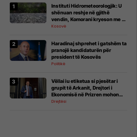
​Instituti Hidrometeorologjik: U
shënuan reshje në gjithë
vendin, Komorani kryeson me 15
mm shi
Kosovë
Haradinaj shprehet i gatshëm ta
pranojë kandidaturën për
president të Kosovës
Politikë
Vëllai iu etiketua si pjesëtar i
grupit të Arkanit, Drejtori i
Ekonomisë në Prizren mohon
pretendimet
Drejtësi