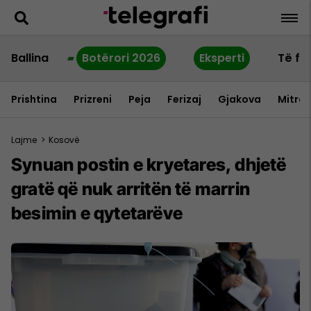
Ballina
Botërori 2026
Eksperti
Të fu
Prishtina
Prizreni
Peja
Ferizaj
Gjakova
Mitrov
Lajme
>
Kosovë
Synuan postin e kryetares, dhjetë
gratë që nuk arritën të marrin
besimin e qytetarëve