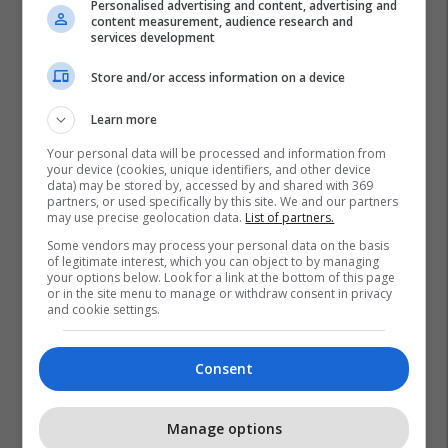
Personalised advertising and content, advertising and
content measurement, audience research and
services development
Store and/or access information on a device
Learn more
Your personal data will be processed and information from
your device (cookies, unique identifiers, and other device
data) may be stored by, accessed by and shared with 369
partners, or used specifically by this site. We and our partners
may use precise geolocation data.
List of partners.
Some vendors may process your personal data on the basis
of legitimate interest, which you can object to by managing
your options below. Look for a link at the bottom of this page
Rusia
Ukraina
Volodymyr Zelensky
or in the site menu to manage or withdraw consent in privacy
and cookie settings.
Consent
Manage options