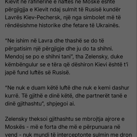
Kievit në rafinerinë e naftës në Moskë është
përgjigjja e Kievit ndaj sulmit të Rusisë kundër
Lavrës Kiev-Pechersk, një nga simbolet më të
rëndësishme historike dhe fetare të Ukrainës.
“Ne ishim në Lavra dhe thashë se do të
përgatisim një përgjigje dhe ju do ta shihni.
Mendoj se po e shihni tani”, tha Zelensky, duke
këmbëngulur se e tëra që dëshiron Kievi është t’i
japë fund luftës së Rusisë.
“Ne nuk e duam këtë luftë dhe nuk e kemi dashur
kurrë. Të gjithë e dinë këtë, dhe partnerët tanë e
dinë gjithashtu”, shpjegoi ai.
Zelensky theksoi gjithashtu se mbrojtja ajrore e
Moskës - më e forta dhe më e përpunuara në
vend - nuk mundi të interceptonte sulmin me dron