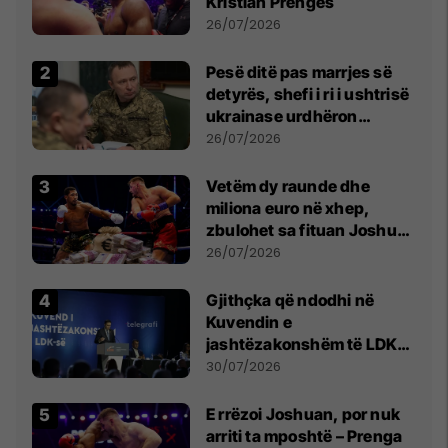
Kristian Prengës
26/07/2026
Pesë ditë pas marrjes së
detyrës, shefi i ri i ushtrisë
ukrainase urdhëron
kontroll të madh
26/07/2026
Vetëm dy raunde dhe
miliona euro në xhep,
zbulohet sa fituan Joshua
e Prenga
26/07/2026
Gjithçka që ndodhi në
Kuvendin e
jashtëzakonshëm të LDK-
së
30/07/2026
E rrëzoi Joshuan, por nuk
arriti ta mposhtë – Prenga