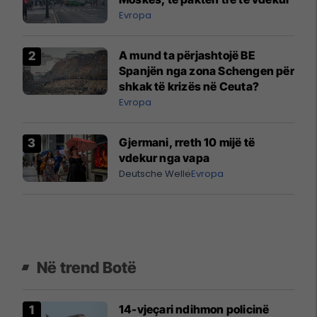
Evropa
A mund ta përjashtojë BE
Spanjën nga zona Schengen për
shkak të krizës në Ceuta?
Evropa
Gjermani, rreth 10 mijë të
vdekur nga vapa
Deutsche Welle
Evropa
Në trend Botë
14-vjeçari ndihmon policinë