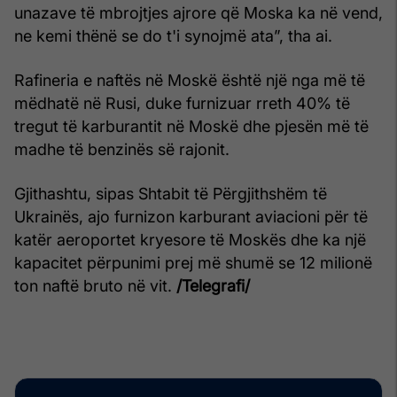
unazave të mbrojtjes ajrore që Moska ka në vend,
ne kemi thënë se do t'i synojmë ata”, tha ai.
Rafineria e naftës në Moskë është një nga më të
mëdhatë në Rusi, duke furnizuar rreth 40% të
tregut të karburantit në Moskë dhe pjesën më të
madhe të benzinës së rajonit.
Gjithashtu, sipas Shtabit të Përgjithshëm të
Ukrainës, ajo furnizon karburant aviacioni për të
katër aeroportet kryesore të Moskës dhe ka një
kapacitet përpunimi prej më shumë se 12 milionë
ton naftë bruto në vit.
/Telegrafi/