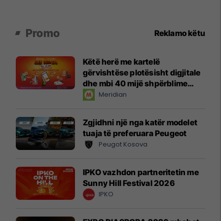
Promo
Reklamo këtu
Këtë herë me kartelë
gërvishtëse plotësisht digjitale
dhe mbi 40 mijë shpërblime
instant!
Meridian
Zgjidhni një nga katër modelet
tuaja të preferuara Peugeot
Peugot Kosova
IPKO vazhdon partneritetin me
Sunny Hill Festival 2026
IPKO