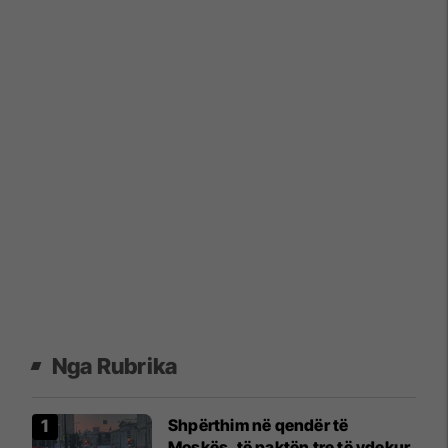
Nga Rubrika
Shpërthim në qendër të
Moskës, të paktën tre të vdekur