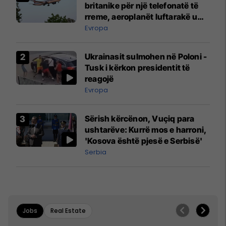
britanike për një telefonatë të
rreme, aeroplanët luftarakë u
ngritën në ajër për të
Evropa
interceptuar fluturaken e Qatar
Airways që po shkonte drejt
Ukrainasit sulmohen në Poloni -
Mançesterit
Tusk i kërkon presidentit të
reagojë
Evropa
Sërish kërcënon, Vuçiq para
ushtarëve: Kurrë mos e harroni,
'Kosova është pjesë e Serbisë'
Serbia
Jobs
Real Estate