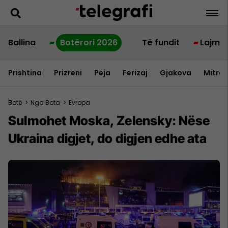
Ballina
Botërori 2026
Të fundit
Lajme
Prishtina
Prizreni
Peja
Ferizaj
Gjakova
Mitrov
Botë
>
Nga Bota
>
Evropa
Sulmohet Moska, Zelensky: Nëse
Ukraina digjet, do digjen edhe ata