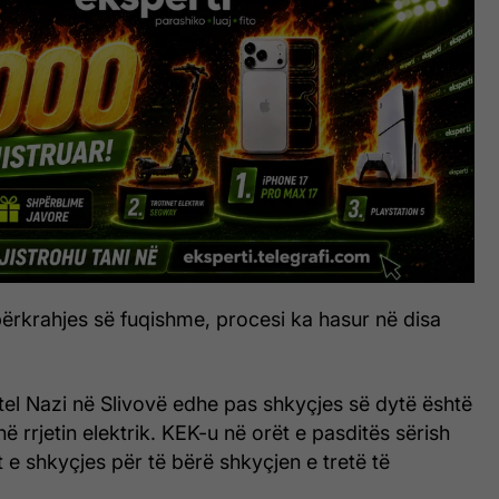
ërkrahjes së fuqishme, procesi ka hasur në disa
el Nazi në Slivovë edhe pas shkyçjes së dytë është
 në rrjetin elektrik. KEK-u në orët e pasditës sërish
 e shkyçjes për të bërë shkyçjen e tretë të