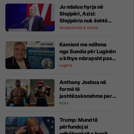
Ju ndalua hyrja në
Shqipëri, Azizi:
Shqipëria nuk është
pronë e askujt
Maqedonia e Veriut
Kamioni me ndihma
nga Suedia për Luginën
u kthye mbrapsht pas
bllokimit rreth 20 ditë
Lugina
nga Serbia
Anthony Joshua në
formë të
jashtëzakonshme para
duelit me Kristian
Boks
Prengën
Trump: Mund të
përfundoj si
udhëheqësit e Iranit,