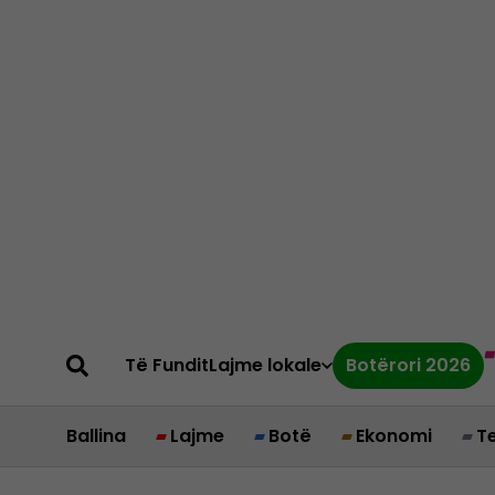
Të Fundit
Lajme lokale
Botërori 2026
Ballina
Lajme
Botë
Ekonomi
T