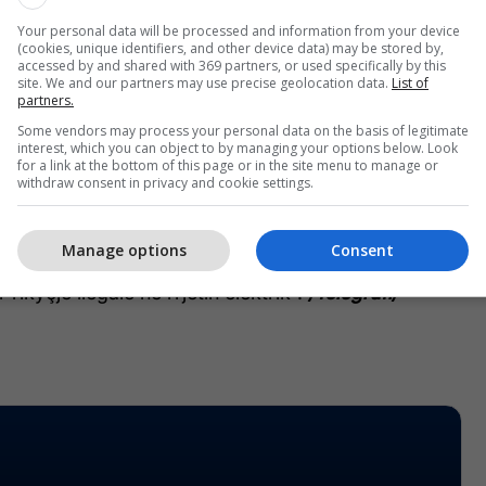
jes e kanë përcjellë edhe një ekip televiziv e Radio
Your personal data will be processed and information from your device
osovës. Kameramani i televizionit është sulmuar
(cookies, unique identifiers, and other device data) may be stored by,
accessed by and shared with 369 partners, or used specifically by this
bërësit, ndërsa ekipit i janë shkaktuar edhe dëme në
site. We and our partners may use precise geolocation data.
List of
.
partners.
Some vendors may process your personal data on the basis of legitimate
interest, which you can object to by managing your options below. Look
ar të KEK-ut po ashtu thuhet se procesi i shkyçjes
for a link at the bottom of this page or in the site menu to manage or
ori është duke u bërë përsëri nga stafi i KEK-ut në
withdraw consent in privacy and cookie settings.
 SHPK-në.
Manage options
Consent
nsumatori është mbi 24 mijë euro. I njëjti do të
 rikyçje ilegale në rrjetin elektrik”.
/Telegrafi/