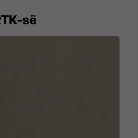
RTK-së