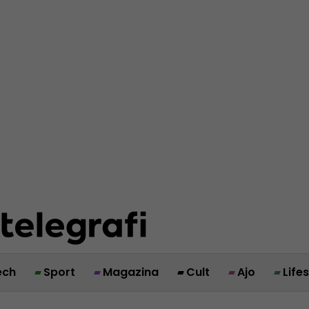
ech
Sport
Magazina
Cult
Ajo
Life