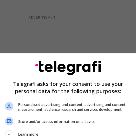
Telegrafi asks for your consent to use your
personal data for the following purposes:
Personalised advertising and content, advertising and content
measurement, audience research and services development
 se në kohën kur ka filluar procesi i shkyçjes, ekipet
Store and/or access information on a device
muar nga pronarë të hotelit në fjalë.
Learn more