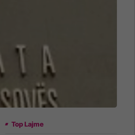
Top Lajme