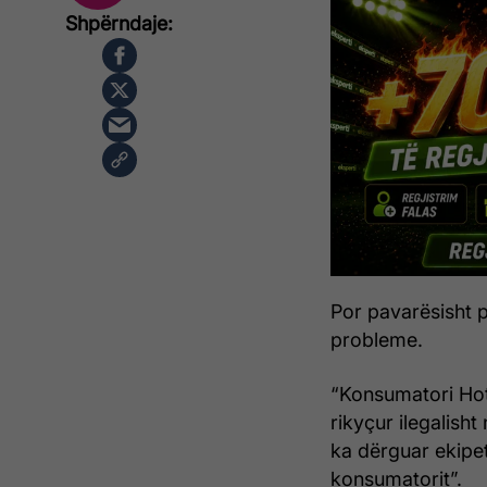
Por pavarësisht p
probleme.
“Konsumatori Hot
rikyçur ilegalisht
ka dërguar ekipet
konsumatorit”.