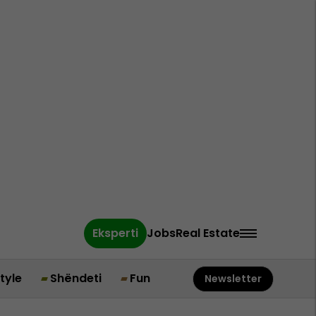
Eksperti
Jobs
Real Estate
style
Shëndeti
Fun
Newsletter