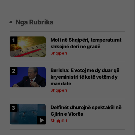
Nga Rubrika
Moti në Shqipëri, temperaturat
shkojnë deri në gradë
Shqipëri
Berisha: E votoj me dy duar që
kryeministri të ketë vetëm dy
mandate
Shqipëri
Delfinët dhurojnë spektakël në
Gjirin e Vlorës
Shqipëri