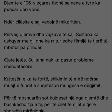
Djemtë e 106-vjeçares thonë se nëna e tyre ka
punuar deri vonë.
Ndër cilësitë e saj veçojnë mikpritjen.
Përveç djemve dhe vajzave të saj, Sulltana ka
ushqyer me gji dhe ka rritur edhe fëmijë të tjerë të
mbetur pa prindër.
Gjatë jetës, Sulltana nuk ka pasur probleme
shëndetësore.
Kujtesën e ka të fortë, shikimin të mirë ndërsa
muajt e fundit e shqetëson mungesa e dëgjimit.
Për të moshuarën sot kujdeset një nga djemtë dhe
bashkëshortja e tij, për të cilët fëmijët e tjerë
shprehin mirënjohje.