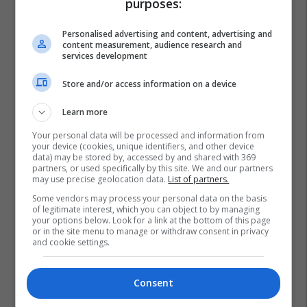
purposes:
Personalised advertising and content, advertising and
content measurement, audience research and
services development
Store and/or access information on a device
Learn more
Your personal data will be processed and information from
your device (cookies, unique identifiers, and other device
data) may be stored by, accessed by and shared with 369
partners, or used specifically by this site. We and our partners
may use precise geolocation data.
List of partners.
Some vendors may process your personal data on the basis
of legitimate interest, which you can object to by managing
your options below. Look for a link at the bottom of this page
or in the site menu to manage or withdraw consent in privacy
and cookie settings.
Consent
Sulltana Zogu
Fushë-Krujë
Fshati Luz