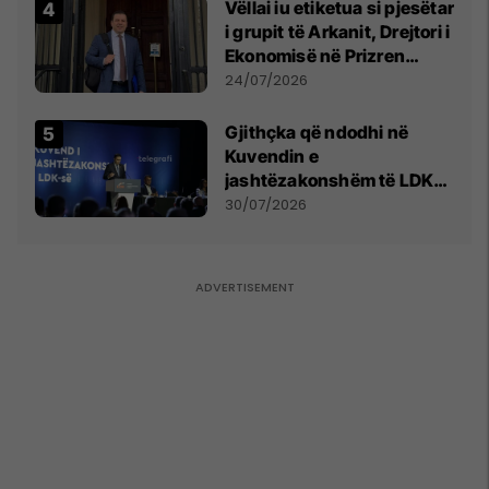
Vëllai iu etiketua si pjesëtar
i grupit të Arkanit, Drejtori i
Ekonomisë në Prizren
mohon pretendimet
24/07/2026
Gjithçka që ndodhi në
Kuvendin e
jashtëzakonshëm të LDK-
së
30/07/2026