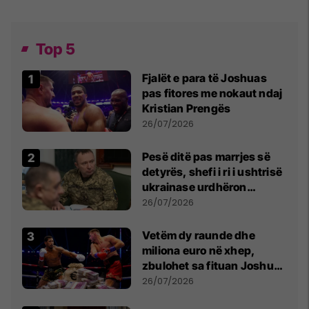
Top 5
Fjalët e para të Joshuas
pas fitores me nokaut ndaj
Kristian Prengës
26/07/2026
Pesë ditë pas marrjes së
detyrës, shefi i ri i ushtrisë
ukrainase urdhëron
kontroll të madh
26/07/2026
Vetëm dy raunde dhe
miliona euro në xhep,
zbulohet sa fituan Joshua
e Prenga
26/07/2026