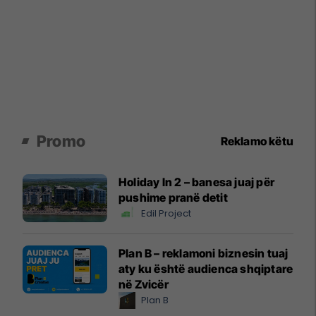
Promo
Reklamo këtu
Holiday In 2 – banesa juaj për
pushime pranë detit
Edil Project
Plan B – reklamoni biznesin tuaj
aty ku është audienca shqiptare
në Zvicër
Plan B