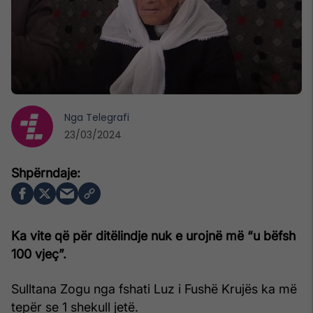
Nga
Telegrafi
23/03/2024
Ka vite që për ditëlindje nuk e urojnë më “u bëfsh
100 vjeç”.
Sulltana Zogu nga fshati Luz i Fushë Krujës ka më
tepër se 1 shekull jetë.