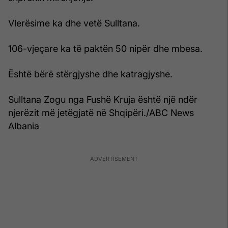
Vlerësime ka dhe vetë Sulltana.
106-vjeçare ka të paktën 50 nipër dhe mbesa.
Është bërë stërgjyshe dhe katragjyshe.
Sulltana Zogu nga Fushë Kruja është një ndër
njerëzit më jetëgjatë në Shqipëri./ABC News
Albania