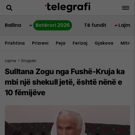
Ballina
Botërori 2026
Të fundit
Lajme
Prishtina
Prizreni
Peja
Ferizaj
Gjakova
Mitrov
Lajme
>
Shqipëri
Sulltana Zogu nga Fushë-Kruja ka
mbi një shekull jetë, është nënë e
10 fëmijëve