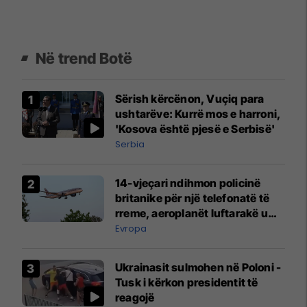
Në trend Botë
Sërish kërcënon, Vuçiq para
ushtarëve: Kurrë mos e harroni,
'Kosova është pjesë e Serbisë'
Serbia
14-vjeçari ndihmon policinë
britanike për një telefonatë të
rreme, aeroplanët luftarakë u
ngritën në ajër për të
Evropa
interceptuar fluturaken e Qatar
Airways që po shkonte drejt
Ukrainasit sulmohen në Poloni -
Mançesterit
Tusk i kërkon presidentit të
reagojë