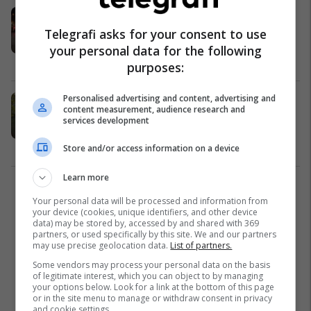
Vrasja e Gentjan Bejtjas, FNSH
“blindon” Fushë-Krujën - ngrihen
Telegrafi asks for your consent to use
postblloqe në akset nacionale
your personal data for the following
Shqipëri
16/03/2024
purposes:
Personalised advertising and content, advertising and
U ekzekutua në oborrin e banesës
content measurement, audience research and
së tij, saga e atentateve ndaj ish-
services development
policit të burgjeve Gentian Bejtja
Shqipëri
15/03/2024
Store and/or access information on a device
Learn more
1
Your personal data will be processed and information from
your device (cookies, unique identifiers, and other device
data) may be stored by, accessed by and shared with 369
partners, or used specifically by this site. We and our partners
may use precise geolocation data.
List of partners.
Some vendors may process your personal data on the basis
of legitimate interest, which you can object to by managing
your options below. Look for a link at the bottom of this page
or in the site menu to manage or withdraw consent in privacy
and cookie settings.