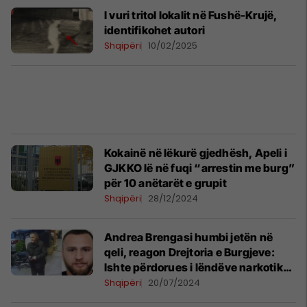
I vuri tritol lokalit në Fushë-Krujë,
identifikohet autori
Shqipëri
10/02/2025
Kokainë në lëkurë gjedhësh, Apeli i
GJKKO lë në fuqi “arrestin me burg”
për 10 anëtarët e grupit
Shqipëri
28/12/2024
Andrea Brengasi humbi jetën në
qeli, reagon Drejtoria e Burgjeve:
Ishte përdorues i lëndëve narkotike,
pësoi arrest kardiak
Shqipëri
20/07/2024