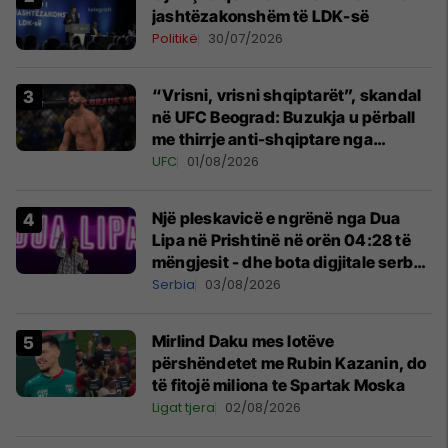
jashtëzakonshëm të LDK-së
Politikë
30/07/2026
“Vrisni, vrisni shqiptarët”, skandal
në UFC Beograd: Buzukja u përball
me thirrje anti-shqiptare nga
tribunat
UFC
01/08/2026
Një pleskavicë e ngrënë nga Dua
Lipa në Prishtinë në orën 04:28 të
mëngjesit - dhe bota digjitale serbe
shpall gjendjen e luftës
Serbia
03/08/2026
Mirlind Daku mes lotëve
përshëndetet me Rubin Kazanin, do
të fitojë miliona te Spartak Moska
Ligat tjera
02/08/2026