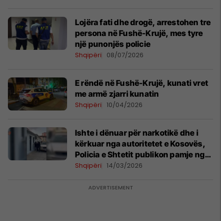
Lojëra fati dhe drogë, arrestohen tre
persona në Fushë-Krujë, mes tyre
një punonjës policie
Shqipëri
08/07/2026
E rëndë në Fushë-Krujë, kunati vret
me armë zjarri kunatin
Shqipëri
10/04/2026
Ishte i dënuar për narkotikë dhe i
kërkuar nga autoritetet e Kosovës,
Policia e Shtetit publikon pamje nga
arrestimi i 36-vjeçarit në Fushë
Shqipëri
14/03/2026
Krujë