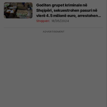
Goditen grupet kriminale në
Shqipëri, sekuestrohen pasuri në
vlerë 4.5 milionë euro, arrestohen
50 persona
Shqipëri
18/05/2024