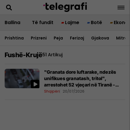
Ballina
Të fundit
Lajme
Botë
Ekono
Prishtina
Prizreni
Peja
Ferizaj
Gjakova
Mitrov
Fushë-Krujë
51 Artikuj
"Granata dore luftarake, ndezës
unifikues granatash, tritol",
arrestohet 52 vjeçari në Tiranë -
transportonte lëndë plasëse
Shqipëri
20/07/2026