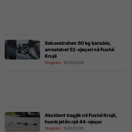
Sekuestrohen 60 kg kanabis,
arrestohet 52-vjeçari në Fushë
Krujë
Shqipëri
15/01/2026
Aksident tragjik në Fushë Krujë,
humb jetën një 44-vjeçar
Shqipëri
16/10/2025