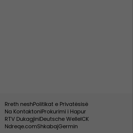
Rreth nesh
Politikat e Privatësisë
Na Kontaktoni
Prokurimi i Hapur
RTV Dukagjini
Deutsche Welle
ICK
Ndreqe.com
Shkabaj
Germin