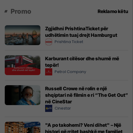
Promo
Reklamo këtu
Zgjidhni PrishtinaTicket për
udhëtimin tuaj drejt Hamburgut
Prishtina Ticket
Karburant cilësor dhe shumë më
tepër!
Petrol Company
Russell Crowe në rolin e një
shqiptari në filmin e ri “The Get Out”
në CineStar
Cinestar
"A po takohemi? Veni dihet" – Një
histori që rritet bashkë me familjet