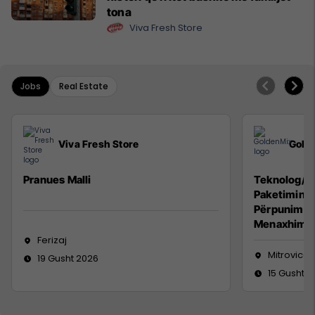
tona
Viva Fresh Store
Jobs
Real Estate
Viva Fresh Store
Gold
Pranues Malli
Teknolog/e 
Paketimin e
Përpunimin 
Menaxhimin 
Ferizaj
Mitrovicë
19 Gusht 2026
15 Gusht 2