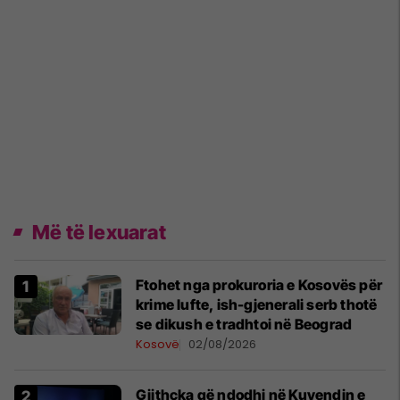
Më të lexuarat
Ftohet nga prokuroria e Kosovës për
krime lufte, ish-gjenerali serb thotë
se dikush e tradhtoi në Beograd
Kosovë
02/08/2026
Gjithçka që ndodhi në Kuvendin e