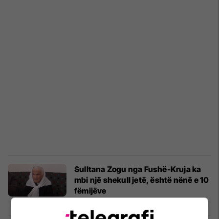
Sulltana Zogu nga Fushë-Kruja ka
mbi një shekull jetë, është nënë e 10
fëmijëve
Shqipëri
23/03/2024