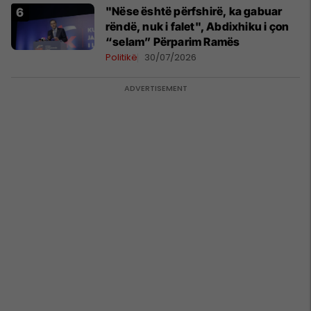
"Nëse është përfshirë, ka gabuar
rëndë, nuk i falet", Abdixhiku i çon
“selam” Përparim Ramës
Politikë
30/07/2026