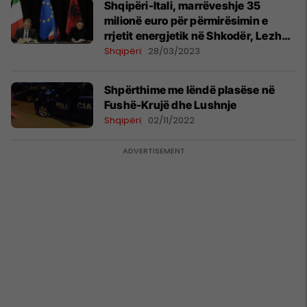
Shqipëri-Itali, marrëveshje 35
milionë euro për përmirësimin e
rrjetit energjetik në Shkodër, Lezhë
dhe Fushë-Krujë
Shqipëri
28/03/2023
Shpërthime me lëndë plasëse në
Fushë-Krujë dhe Lushnje
Shqipëri
02/11/2022