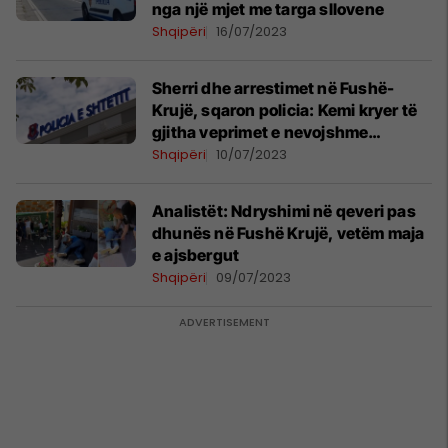
nga një mjet me targa sllovene
Shqipëri
16/07/2023
Sherri dhe arrestimet në Fushë-
Krujë, sqaron policia: Kemi kryer të
gjitha veprimet e nevojshme
procedurale
Shqipëri
10/07/2023
Analistët: Ndryshimi në qeveri pas
dhunës në Fushë Krujë, vetëm maja
e ajsbergut
Shqipëri
09/07/2023