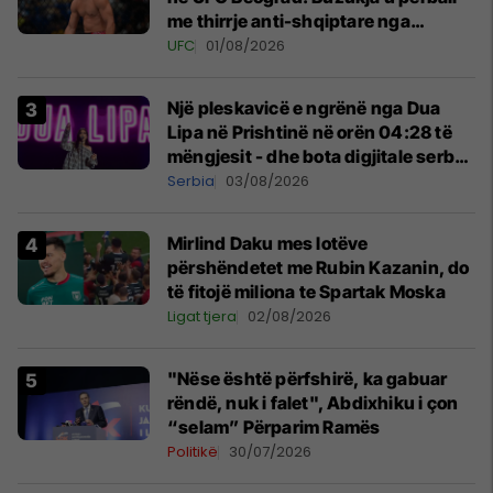
me thirrje anti-shqiptare nga
tribunat
UFC
01/08/2026
Një pleskavicë e ngrënë nga Dua
Lipa në Prishtinë në orën 04:28 të
mëngjesit - dhe bota digjitale serbe
shpall gjendjen e luftës
Serbia
03/08/2026
Mirlind Daku mes lotëve
përshëndetet me Rubin Kazanin, do
të fitojë miliona te Spartak Moska
Ligat tjera
02/08/2026
"Nëse është përfshirë, ka gabuar
rëndë, nuk i falet", Abdixhiku i çon
“selam” Përparim Ramës
Politikë
30/07/2026