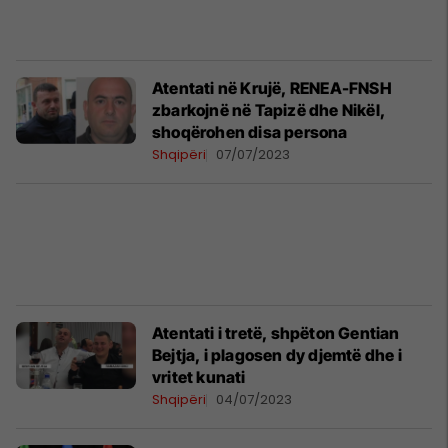
Atentati në Krujë, RENEA-FNSH
zbarkojnë në Tapizë dhe Nikël,
shoqërohen disa persona
Shqipëri
07/07/2023
Atentati i tretë, shpëton Gentian
Bejtja, i plagosen dy djemtë dhe i
vritet kunati
Shqipëri
04/07/2023