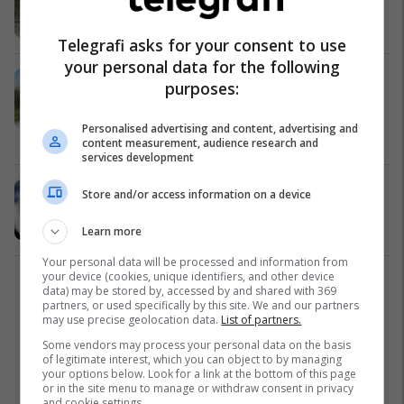
jetën 20-vjeçari
Shqipëri
26/10/2022
Telegrafi asks for your consent to use
your personal data for the following
Familjarët e gjetën të pajetë në
purposes:
kanal, detaje nga vrasja në Fushë-
Krujë
Personalised advertising and content, advertising and
Shqipëri
21/10/2022
content measurement, audience research and
services development
Gjendet i vrarë me armë zjarri 34-
Store and/or access information on a device
vjeçari në Fushë-Krujë
Shqipëri
21/10/2022
Learn more
Your personal data will be processed and information from
your device (cookies, unique identifiers, and other device
2
data) may be stored by, accessed by and shared with 369
partners, or used specifically by this site. We and our partners
may use precise geolocation data.
List of partners.
Some vendors may process your personal data on the basis
of legitimate interest, which you can object to by managing
your options below. Look for a link at the bottom of this page
or in the site menu to manage or withdraw consent in privacy
and cookie settings.