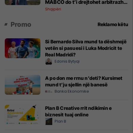
MABCO do t’i drejtohet arbitrazhit
ndërkombëtar
Shqipëri
Promo
Reklamo këtu
Si Bernardo Silva mund ta dëshmojë
vetën si pasuesi i Luka Modricit te
Real Madridi?
Edonis Bytyqi
A po don me rrnu n’deti? Kursimet
mund t’ju sjellin një banesë
Banka Ekonomike
Plan B Creative rrit ndikimin e
biznesit tuaj online
Plan B