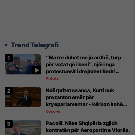
Trend Telegrafi
“Marre duhet me ju ardhë, turp
për votat që i keni”, njëri nga
protestuesit i drejtohet Bedri
Hamzës
Politikë
Ndërpritet seanca, Kurti nuk
prezanton emër për
kryeparlamentar - kërkon kohë
shtesë për marrëveshje politike
Kosovë
Pacolli: Nëse Shqipëria zgjidh
kontratën për Aeroportin e Vlorës,