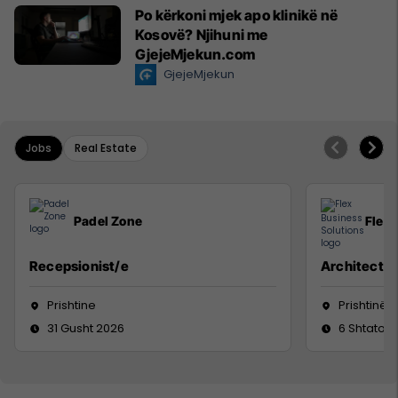
Po kërkoni mjek apo klinikë në
Kosovë? Njihuni me
GjejeMjekun.com
GjejeMjekun
Jobs
Real Estate
Padel Zone
Flex 
Recepsionist/e
Architect
Prishtine
Prishtinë
31 Gusht 2026
6 Shtator 