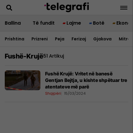
Ballina
Të fundit
Lajme
Botë
Ekono
Prishtina
Prizreni
Peja
Ferizaj
Gjakova
Mitrov
Fushë-Krujë
51 Artikuj
Fushë Krujë: Vritet në banesë
Gentjan Bejtja, u kishte shpëtuar tre
atentateve më parë
Shqipëri
15/03/2024