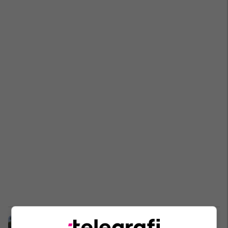
Aksident në Fushë-Krujë, humb