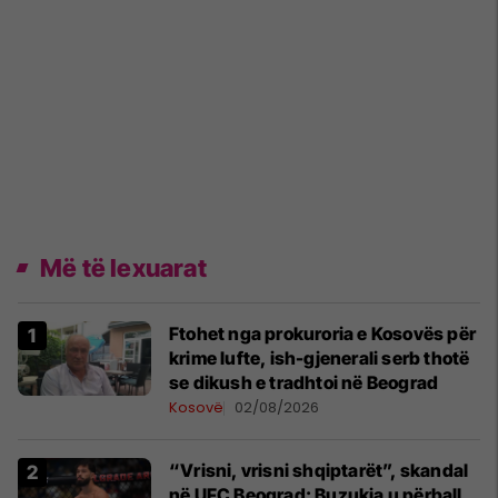
Më të lexuarat
Ftohet nga prokuroria e Kosovës për
krime lufte, ish-gjenerali serb thotë
se dikush e tradhtoi në Beograd
Kosovë
02/08/2026
“Vrisni, vrisni shqiptarët”, skandal
në UFC Beograd: Buzukja u përball