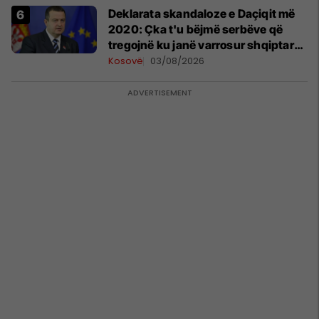
​Deklarata skandaloze e Daçiqit më
2020: Çka t'u bëjmë serbëve që
tregojnë ku janë varrosur shqiptarët
në Serbi
Kosovë
03/08/2026