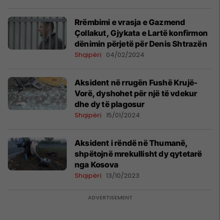
Rrëmbimi e vrasja e Gazmend
Çollakut, Gjykata e Lartë konfirmon
dënimin përjetë për Denis Shtrazën
Shqipëri
04/02/2024
Aksident në rrugën Fushë Krujë-
Vorë, dyshohet për një të vdekur
dhe dy të plagosur
Shqipëri
15/01/2024
Aksident i rëndë në Thumanë,
shpëtojnë mrekullisht dy qytetarë
nga Kosova
Shqipëri
13/10/2023