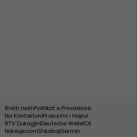
Rreth nesh
Politikat e Privatësisë
Na Kontaktoni
Prokurimi i Hapur
RTV Dukagjini
Deutsche Welle
ICK
Ndreqe.com
Shkabaj
Germin