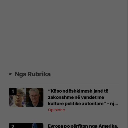
Nga Rubrika
“Këso ndëshkimesh janë të
zakonshme në vendet me
kulturë politike autoritare” - një
apel nga historianët Schmitt
Opinione
dhe Clewing kundër
sanksionimit të një arkeologu
Evropa po përfiton nga Amerika,