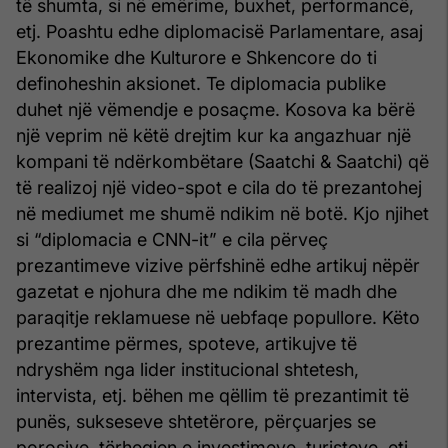
të shumta, si në emërime, buxhet, performancë,
etj. Poashtu edhe diplomacisë Parlamentare, asaj
Ekonomike dhe Kulturore e Shkencore do ti
definoheshin aksionet. Te diplomacia publike
duhet një vëmendje e posaçme. Kosova ka bërë
një veprim në këtë drejtim kur ka angazhuar një
kompani të ndërkombëtare (Saatchi & Saatchi) që
të realizoj një video-spot e cila do të prezantohej
në mediumet me shumë ndikim në botë. Kjo njihet
si “diplomacia e CNN-it” e cila përveç
prezantimeve vizive përfshinë edhe artikuj nëpër
gazetat e njohura dhe me ndikim të madh dhe
paraqitje reklamuese në uebfaqe popullore. Këto
prezantime përmes, spoteve, artikujve të
ndryshëm nga lider institucional shtetesh,
intervista, etj. bëhen me qëllim të prezantimit të
punës, sukseseve shtetërore, përçuarjes se
porosive, tërheqjen e investimeve, turisteve, etj.