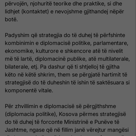
përvojën, njohuritë teorike dhe praktike, si dhe
lidhjet (kontaktet) e nevojshme gjithandej nëpër
botë.
Padyshim që strategjia do të duhej të përfshinte
kombinimin e diplomacisë politike, parlamentare,
ekonomike, kulturore e shkencore atë të nivelit
më të lartë, diplomacinë publike, atë multilaterale,
bilaterale, etj. Pa dashur që ti shtjelloj të gjitha
këto në këtë shkrim, them se përgjatë hartimit të
strategjisë do të duheshin të ishin të saktësuara si
komponentë vitale.
Për zhvillimin e diplomacisë së përgjithshme
(diplomacia politike), Kosova përmes strategjisë
do të duhej të forconte Ministrinë e Punëve të
Jashtme, ngase që në fillim janë vërejtur mangësi