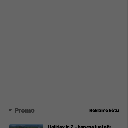
Promo
Reklamo këtu
Holiday In 2 – banesa juaj për