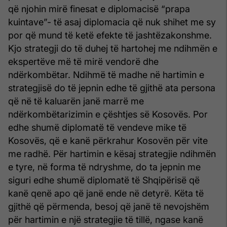
që njohin mirë finesat e diplomacisë “prapa
kuintave”- të asaj diplomacia që nuk shihet me sy
por që mund të ketë efekte të jashtëzakonshme.
Kjo strategji do të duhej të hartohej me ndihmën e
ekspertëve më të mirë vendorë dhe
ndërkombëtar. Ndihmë të madhe në hartimin e
strategjisë do të jepnin edhe të gjithë ata persona
që në të kaluarën janë marrë me
ndërkombëtarizimin e çështjes së Kosovës. Por
edhe shumë diplomatë të vendeve mike të
Kosovës, që e kanë përkrahur Kosovën për vite
me radhë. Për hartimin e kësaj strategjie ndihmën
e tyre, në forma të ndryshme, do ta jepnin me
siguri edhe shumë diplomatë të Shqipërisë që
kanë qenë apo që janë ende në detyrë. Këta të
gjithë që përmenda, besoj që janë të nevojshëm
për hartimin e një strategjie të tillë, ngase kanë