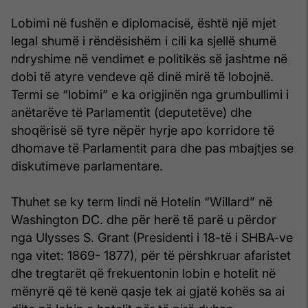
Lobimi në fushën e diplomacisë, është një mjet
legal shumë i rëndësishëm i cili ka sjellë shumë
ndryshime në vendimet e politikës së jashtme në
dobi të atyre vendeve që dinë mirë të lobojnë.
Termi se “lobimi” e ka origjinën nga grumbullimi i
anëtarëve të Parlamentit (deputetëve) dhe
shoqërisë së tyre nëpër hyrje apo korridore të
dhomave të Parlamentit para dhe pas mbajtjes se
diskutimeve parlamentare.
Thuhet se ky term lindi në Hotelin “Willard” në
Washington DC. dhe për herë të parë u përdor
nga Ulysses S. Grant (Presidenti i 18-të i SHBA-ve
nga vitet: 1869- 1877), për të përshkruar afaristet
dhe tregtarët që frekuentonin lobin e hotelit në
mënyrë që të kenë qasje tek ai gjatë kohës sa ai