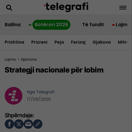
Ballina
Botërori 2026
Të fundit
Lajme
Prishtina
Prizreni
Peja
Ferizaj
Gjakova
Mitrov
Lajme
>
Opinione
Strategji nacionale për lobim
Nga
Telegrafi
17/09/2009