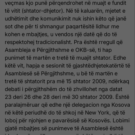
veçmas kjo punë përqendrohet në muajt e fundit
të vitit (shtator-dhjetor). Në të kaluarën, mjetet e
udhëtimit dhe komunikimit nuk ishin këto që janë
sot dhe për ti shmangur paqartësitë lidhur me
kohen e mbajtjes, u vendos një datë që do të
respektohej tradicionalisht. Pra është rregull që
Asambleja e Përgjithshme e OKB-së, ti hap
punimet të martën e tretë të muajit shtator. Edhe
këtë vit, hapja e sesionit të gjashtëdhjetekatërtë të
Asamblesë së Përgjithshme, u bë të martën e
tretë të shtatorit pra më 15 shtator 2009, ndërkaq
debati i përgjithshëm do të zhvillohet nga datat
23 deri 26 dhe 28 deri më 30 shtator 2009. Është
paralajmëruar që edhe një delegacion nga Kosova
në këtë periudhë do të shkoj në New York, që të
loboj për njohjen e pavarësisë së Kosovës. Lobimi
gjatë mbajtjes së punimeve të Asamblesë është