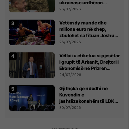
ukrainase urdhëron
kontroll të madh
26/07/2026
Vetëm dy raunde dhe
miliona euro në xhep,
zbulohet sa fituan Joshua
e Prenga
26/07/2026
Vëllai iu etiketua si pjesëtar
i grupit të Arkanit, Drejtori i
Ekonomisë në Prizren
mohon pretendimet
24/07/2026
Gjithçka që ndodhi në
Kuvendin e
jashtëzakonshëm të LDK-
së
30/07/2026