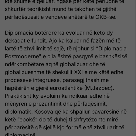
ide shumë e qëlluar, ngase për këtë periudhë të
shkurtër teorikisht mund të takohen të gjithë
përfaqësuesit e vendeve anëtarë të OKB-së.
Diplomacia botërore ka evoluar në këto dy
dekadat e fundit. Ajo ka kaluar në fazën më të
lartë të zhvillimit të sajë, të njohur si “Diplomacia
Postmoderne” e cila është pasqyrë e bashkësisë
ndërkombëtare aq të globalizuar dhe të
globalizueshme të shekullit XXI e me këtë edhe
proceseve integruese, parasegjithash me
hapësirën e gjerë euroatlantike (M.Jazbec).
Praktikisht ky evoluim ka ndikuar edhe në
mënyrën e prezantimit dhe përfaqësimit,
diplomatik. Kosova që ka shpallur pavarësinë në
këtë “epokë” do të duhej ti shfrytëzonte mirë
përparësitë që sjellë kjo formë e të zhvilluarit të
diplomacisë.