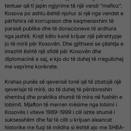
tentuar që ti japin ngjyrime të një vendi “mafioz”.
Kosova po ashtu është njohur si një nga vendet e
përfshira në korrupsion dhe keqmenaxhim të
parasë publike dhe të donacioneve të ardhura
nga jashtë. Krejt këto kanë krijuar një përshtypje
jo të mirë për Kosovën. Dhe gjithsesi se çështja e
imazhit është një sfidë për Kosovën dhe
diplomacinë e saj, e kjo do të duhej të rregullohej
me veprime konkrete.
Krahas punës së qeverisë tonë që të zbatojë një
qeverisje të mirë, do të duhej të përdoreshin
shembuj dhe praktika shumë të mira në fushën e
lobimit. Mjafton të merren mësime nga lobimi i
Kosovës i viteve 1989-1999 i cili ishte shumë i
suksesshëm dhe fal të cilit u krijuan aleancat
historike me fuqi të mëdha si është ajo me SHBA-