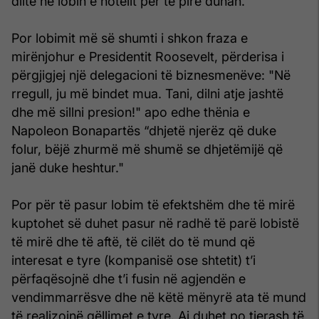
dilte në lobin e hotelit për të pirë duhan.
Por lobimit më së shumti i shkon fraza e
mirënjohur e Presidentit Roosevelt, përderisa i
përgjigjej një delegacioni të biznesmenëve: "Në
rregull, ju më bindet mua. Tani, dilni atje jashtë
dhe më sillni presion!" apo edhe thënia e
Napoleon Bonapartës “dhjetë njerëz që duke
folur, bëjë zhurmë më shumë se dhjetëmijë që
janë duke heshtur."
Por për të pasur lobim të efektshëm dhe të mirë
kuptohet së duhet pasur në radhë të parë lobistë
të mirë dhe të aftë, të cilët do të mund që
interesat e tyre (kompanisë ose shtetit) t’i
përfaqësojnë dhe t’i fusin në agjendën e
vendimmarrësve dhe në këtë mënyrë ata të mund
të realizojnë qëllimet e tyre. Ai duhet po tjerash të