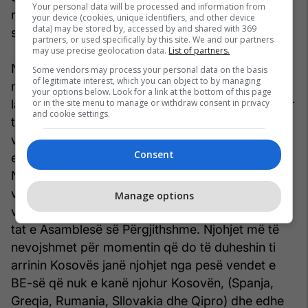
Your personal data will be processed and information from
nëse vazhdohet me këtë mënyrë do të vonohemi
your device (cookies, unique identifiers, and other device
data) may be stored by, accessed by and shared with 369
shumë.
partners, or used specifically by this site. We and our partners
may use precise geolocation data.
List of partners.
Nuk e di çfarë lobimi do të bënë Kosova këto ditë
Some vendors may process your personal data on the basis
of legitimate interest, which you can object to by managing
në OKB, por nga ajo që shihet si përgatitje është
your options below. Look for a link at the bottom of this page
or in the site menu to manage or withdraw consent in privacy
larg asaj që u përmend mësipër. Një gjë dihet! Për
and cookie settings.
tu anëtarësuar në OKB, Kosovës i duhet marrja e
votave pozitive në Këshillin e Sigurimit e pastaj
Consent
edhe votat e 2/3 të Asamblesë së Përgjithshme.
Nga njohjet e deri tashme Kosovën e ka njohur
vetëm 62 vende pra i duhen të paktën edhe 66
Manage options
vende tjera anëtare të OKB-së për të pasur 2/3-
tat e Asamblesë së Përgjithshme. Njohjet më të
nevojshmet për momentin që do të duheshin ti
arrinin Kosovës janë njohjet nga pesë vendet e
BE-së që nuk e kanë njohur Kosovën, (Spanja,
Greqia, Rumania, Sllovakia dhe Qipro) dhe edhe