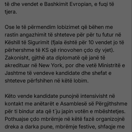
të dhe vendet e Bashkimit Evropian, e fuqi të
tjera.
Ose le të përmendim lobizimet që bëhen me
rastin angazhimit të shteteve për për tu futur në
Këshill të Sigurimit (fjala është për 10 vendet jo të
përhershme të KS që rinovohen çdo dy vjet).
Zakonisht, gjithë ata diplomatë që janë të
akredituar në New York, por dhe vetë Ministritë e
Jashtme të vendeve kandidate dhe shefat e
shteteve përfshihen në këtë lobim.
Këto vende kandidate punojnë intensivisht në
kontakt me anëtarët e Asamblesë së Përgjithshme
për ti bindur ata që t`ju japin votën e mbështetjes.
Pothuajse çdo mbrëmje në këtë fazë organizojnë
dreka a darka pune, mbrëmje festive, shfaqje me