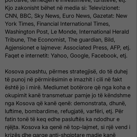
Kjo zakonisht bëhet në media si: Televizionet:
CNN, BBC, Sky News, Euro News, Gazetat: New
York Times, Financial International Times,
Washington Post, Le Monde, International Herald
Tribune, The Economist, The guardian, Bild,
Agjensionet e lajmeve: Associated Press, AFP, etj.
Faqet e internetit: Yahoo, Google, Facebook, etj.
Kosova poashtu, përmes strategjisë, do të duhej
të punoj në përmirësimin e imazhit i cili në fakt
është jo i mirë. Mediumet botërore që nga koha e
okupimit kanë transmetuar pamje jo të këndshme
nga Kosova që kanë qenë: demonstrata, dhunë,
luftime, bombardime, refugjatë, varfëri, etj. Për
fatin tonë të keq edhe pasluftës ka ndodhur e
njëjta. Kosova ka qenë në top-lajmet, si një vend i
krizës dhe qarqe anti-shqiptare madje kanë