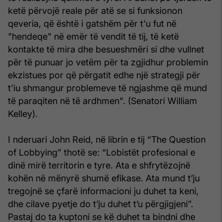
ketë përvojë reale për atë se si funksionon
qeveria, që është i gatshëm për t'u fut në
"hendeqe" në emër të vendit të tij, të ketë
kontakte të mira dhe besueshmëri si dhe vullnet
për të punuar jo vetëm për ta zgjidhur problemin
ekzistues por që përgatit edhe një strategji për
t'iu shmangur problemeve të ngjashme që mund
të paraqiten në të ardhmen". (Senatori William
Kelley).
I nderuari John Reid, në librin e tij “The Question
of Lobbying” thotë se: “Lobistët profesional e
dinë mirë territorin e tyre. Ata e shfrytëzojnë
kohën në mënyrë shumë efikase. Ata mund t’ju
tregojnë se çfarë informacioni ju duhet ta keni,
dhe cilave pyetje do t’ju duhet t’u përgjigjeni”.
Pastaj do ta kuptoni se kë duhet ta bindni dhe