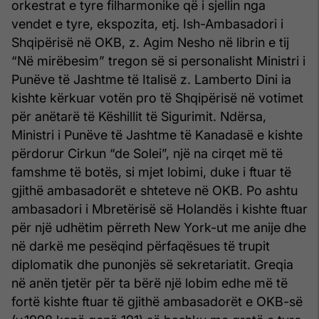
orkestrat e tyre filharmonike që i sjellin nga
vendet e tyre, ekspozita, etj. Ish-Ambasadori i
Shqipërisë në OKB, z. Agim Nesho në librin e tij
“Në mirëbesim” tregon së si personalisht Ministri i
Punëve të Jashtme të Italisë z. Lamberto Dini ia
kishte kërkuar votën pro të Shqipërisë në votimet
për anëtarë të Këshillit të Sigurimit. Ndërsa,
Ministri i Punëve të Jashtme të Kanadasë e kishte
përdorur Cirkun “de Solei”, një na cirqet më të
famshme të botës, si mjet lobimi, duke i ftuar të
gjithë ambasadorët e shteteve në OKB. Po ashtu
ambasadori i Mbretërisë së Holandës i kishte ftuar
për një udhëtim përreth New York-ut me anije dhe
në darkë me pesëqind përfaqësues të trupit
diplomatik dhe punonjës së sekretariatit. Greqia
në anën tjetër për ta bërë një lobim edhe më të
fortë kishte ftuar të gjithë ambasadorët e OKB-së