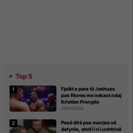
Top 5
Fjalët e para të Joshuas
pas fitores me nokaut ndaj
Kristian Prengës
26/07/2026
Pesë ditë pas marrjes së
detyrës, shefi i ri i ushtrisë