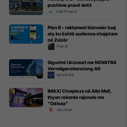
pushime pranë detit
Edil Project
Plan B – reklamoni biznesin tuaj
aty ku është audienca shqiptare
në Zvicër
Plan B
Sigurimi i biznesit me NOVATRA
Vermögensberatung AG
NOVATRA
IMAX/ Cineplexx në Albi Mall,
thyen rekorde rajonale me
"Odisea"
Albi Mall