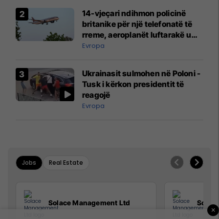
14-vjeçari ndihmon policinë
britanike për një telefonatë të
rreme, aeroplanët luftarakë u
ngritën në ajër për të
Evropa
interceptuar fluturaken e Qatar
Airways që po shkonte drejt
Ukrainasit sulmohen në Poloni -
Mançesterit
Tusk i kërkon presidentit të
reagojë
Evropa
Jobs
Real Estate
Solace Management Ltd
Solac
×