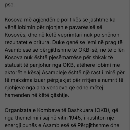
pse.
Kosova më agjendën e politikës së jashtme ka
vënë lobimin për njohjen e pavarësisë së
Kosovës, dhe në këtë veprimtari nuk po shënon
rezultatet e pritura. Duke qenë se jemi në prag të
Asamblesë së përgjithshme të OKB-së, në të cilën
Kosova nuk është pjesëmarrëse për shkak të
statusit të panjohur nga OKB, atëherë lobimi me
aktorët e kësaj Asambleje është një rast i mirë për
të maksimalizuar përpjekjet për rritjen e numrit të
njohjeve nga ana vendeve që edhe mëtej
hamenden në këtë çështje.
Organizata e Kombeve të Bashkuara (OKB), që
nga themelimi i saj në vitin 1945, i kushton një
energji punës e Asamblesë së Përgjithshme dhe