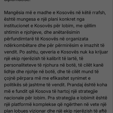
Mangësia më e madhe e Kosovës në këtë rrafsh,
është mungesa e një plani konkret nga
institucionet e Kosovës për lobim, me qëllim
shtimin e njohjeve, dhe anëtarësimin
përfundimtarë të Kosovës në organizata
ndërkombëtare dhe për përmirësim e imazhit të
vendit. Po ashtu, qeveria e Kosovës nuk ka krijuar
një ekip njerëzish të kalibrit të lartë, të
personaliteteve të njohura në botë, të cilët kanë
lidhje dhe njohje në botë, dhe të cilët mund të
çojnë përpara më me efikasitet synimet e
politikës së jashtme të vendit. Prandaj është koha
më e fundit që Kosova të hartoj një strategjie
nacionale për lobim. Pra strategjia e lobimit është
një platformë komplekse që ngërthen në vete një
plan lobues vizionar dhe një ekip njerëzish të aftë