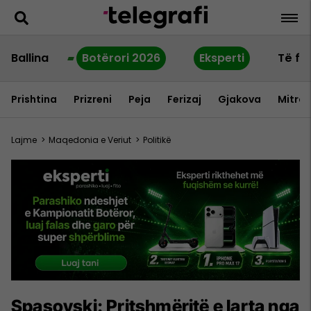
Ballina
Botërori 2026
Eksperti
Të fu
Prishtina
Prizreni
Peja
Ferizaj
Gjakova
Mitrov
Lajme
>
Maqedonia e Veriut
>
Politikë
Spasovski: Pritshmëritë e larta nga