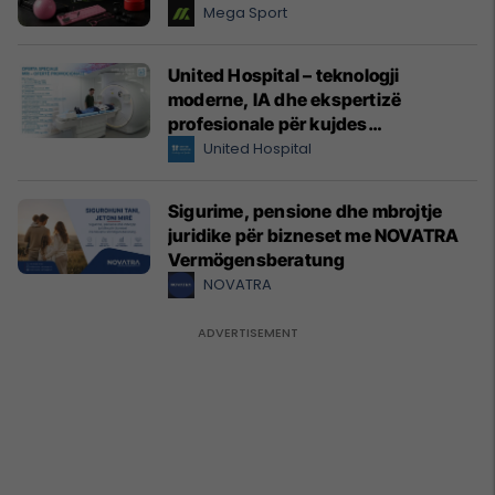
Mega Sport
United Hospital – teknologji
moderne, IA dhe ekspertizë
profesionale për kujdes
shëndetësor me standarde
United Hospital
ndërkombëtare
Sigurime, pensione dhe mbrojtje
juridike për bizneset me NOVATRA
Vermögensberatung
NOVATRA