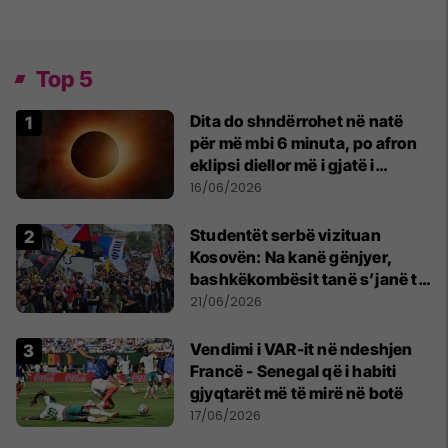
Top 5
Dita do shndërrohet në natë
për më mbi 6 minuta, po afron
eklipsi diellor më i gjatë i
shekullit të 21-të
16/06/2026
Studentët serbë vizituan
Kosovën: Na kanë gënjyer,
bashkëkombësit tanë s’janë të
shtypur
21/06/2026
Vendimi i VAR-it në ndeshjen
Francë - Senegal që i habiti
gjyqtarët më të mirë në botë
17/06/2026