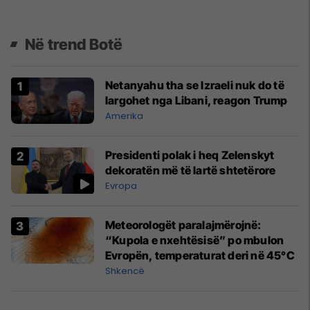
Në trend Botë
Netanyahu tha se Izraeli nuk do të
largohet nga Libani, reagon Trump
Amerika
Presidenti polak i heq Zelenskyt
dekoratën më të lartë shtetërore
Evropa
Meteorologët paralajmërojnë:
“Kupola e nxehtësisë” po mbulon
Evropën, temperaturat deri në 45°C
Shkencë