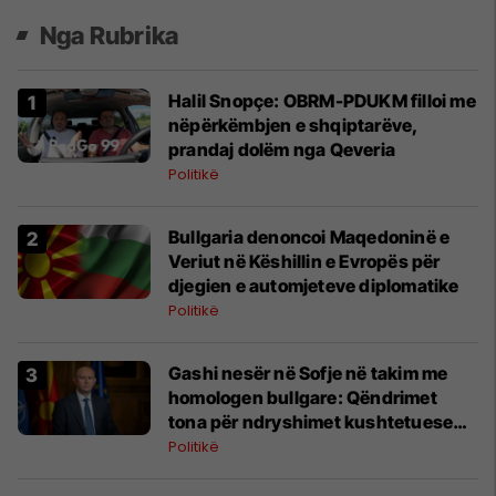
Nga Rubrika
Halil Snopçe: OBRM-PDUKM filloi me
nëpërkëmbjen e shqiptarëve,
prandaj dolëm nga Qeveria
Politikë
Bullgaria denoncoi Maqedoninë e
Veriut në Këshillin e Evropës për
djegien e automjeteve diplomatike
Politikë
Gashi nesër në Sofje në takim me
homologen bullgare: Qëndrimet
tona për ndryshimet kushtetuese
janë të qarta
Politikë