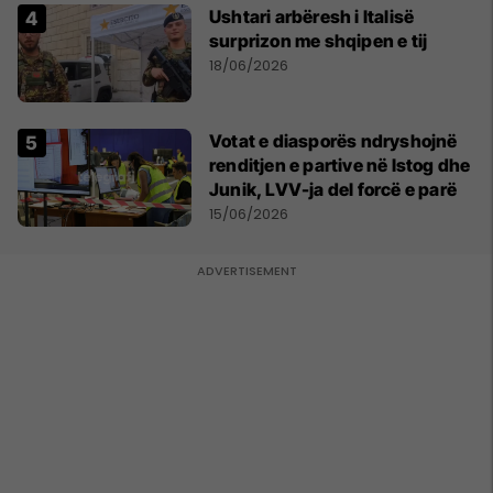
Ushtari arbëresh i Italisë
surprizon me shqipen e tij
18/06/2026
Votat e diasporës ndryshojnë
renditjen e partive në Istog dhe
Junik, LVV-ja del forcë e parë
15/06/2026