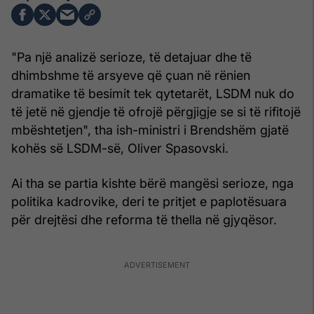
"Pa një analizë serioze, të detajuar dhe të
dhimbshme të arsyeve që çuan në rënien
dramatike të besimit tek qytetarët, LSDM nuk do
të jetë në gjendje të ofrojë përgjigje se si të rifitojë
mbështetjen", tha ish-ministri i Brendshëm gjatë
kohës së LSDM-së, Oliver Spasovski.
Ai tha se partia kishte bërë mangësi serioze, nga
politika kadrovike, deri te pritjet e paplotësuara
për drejtësi dhe reforma të thella në gjyqësor.