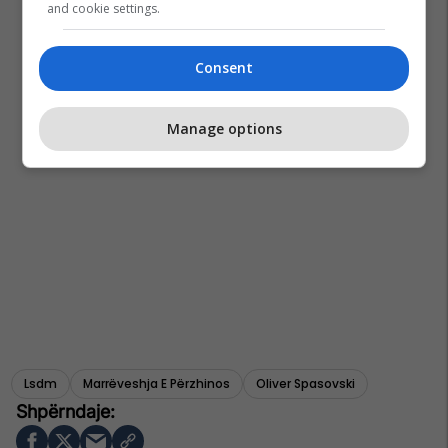
and cookie settings.
Consent
Manage options
Lsdm
Marrëveshja E Përzhinos
Oliver Spasovski