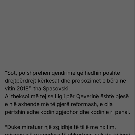
“Sot, po shprehen qëndrime që hedhin poshtë
drejtpërdrejt kërkesat dhe propozimet e bëra në
vitin 2018”, tha Spasovski.
Ai theksoi më tej se Ligji për Qeverinë është pjesë
e një axhende më të gjerë reformash, e cila
përfshin edhe kodin zgjedhor dhe kodin e ri penal.
“Duke miratuar një zgjidhje të tillë me nxitim,
përmes një procedure të shkurtuar, nuk do të jemi