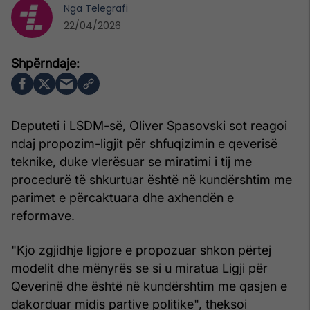
Nga
Telegrafi
22/04/2026
Deputeti i LSDM-së, Oliver Spasovski sot reagoi
ndaj propozim-ligjit për shfuqizimin e qeverisë
teknike, duke vlerësuar se miratimi i tij me
procedurë të shkurtuar është në kundërshtim me
parimet e përcaktuara dhe axhendën e
reformave.
"Kjo zgjidhje ligjore e propozuar shkon përtej
modelit dhe mënyrës se si u miratua Ligji për
Qeverinë dhe është në kundërshtim me qasjen e
dakorduar midis partive politike", theksoi