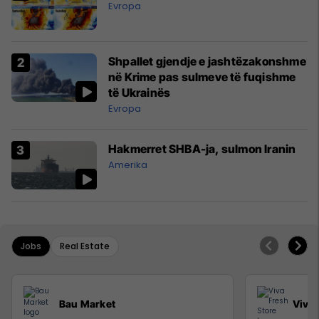
Evropa
Shpallet gjendje e jashtëzakonshme
në Krime pas sulmeve të fuqishme
të Ukrainës
Evropa
Hakmerret SHBA-ja, sulmon Iranin
Amerika
Jobs
Real Estate
Bau Market
Viva 