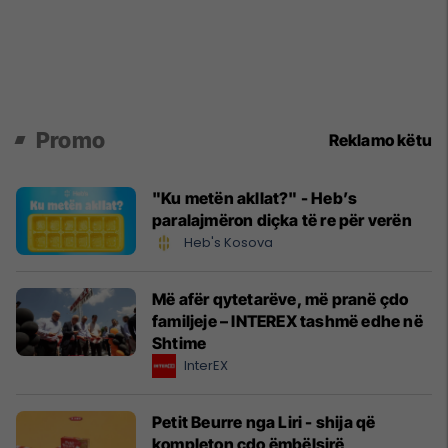
Promo
Reklamo këtu
"Ku metën akllat?" - Heb’s
paralajmëron diçka të re për verën
Heb's Kosova
Më afër qytetarëve, më pranë çdo
familjeje – INTEREX tashmë edhe në
Shtime
InterEX
Petit Beurre nga Liri - shija që
kompleton çdo ëmbëlsirë