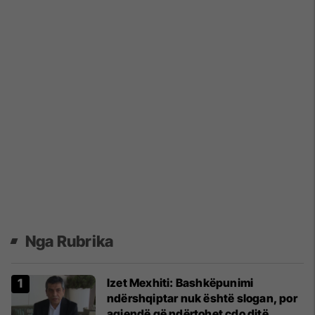
Nga Rubrika
Izet Mexhiti: Bashkëpunimi
ndërshqiptar nuk është slogan, por
agjendë që ndërtohet çdo ditë