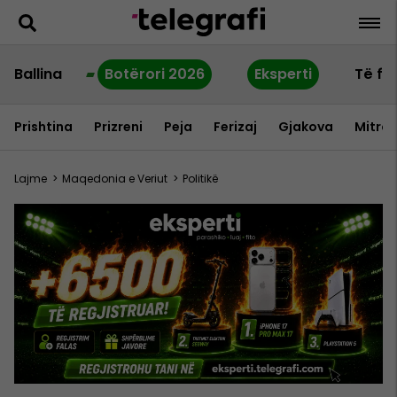
Ballina
Botërori 2026
Eksperti
Të fu
Prishtina
Prizreni
Peja
Ferizaj
Gjakova
Mitrov
Lajme
>
Maqedonia e Veriut
>
Politikë