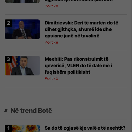
Politikë
Dimitrievski: Deri të martën do të
dihet gjithçka, shumë ide dhe
opsione janë në tavolinë
Politikë
Mexhiti: Pas rikonstruimit të
qeverisë, VLEN do të dalë më i
fuqishëm politikisht
Politikë
Në trend Botë
Sa do të zgjasë kjo valë e të nxehtit?