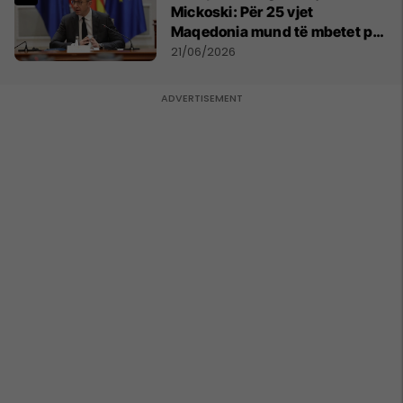
Mickoski: Për 25 vjet
Maqedonia mund të mbetet pa
150 mijë deri në 250 mijë
21/06/2026
banorë