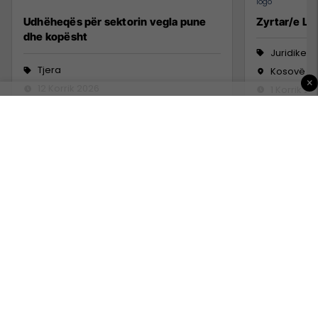
Udhëheqës për sektorin vegla pune
Zyrtar/e Lig
dhe kopësht
Juridike
Tjera
Kosovë
×
12 Korrik 2026
1 Korrik 20