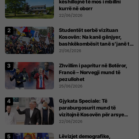
këshillojnë të mos i mbillni
kurrë në oborr
22/06/2026
Studentët serbë vizituan
Kosovën: Na kanë gënjyer,
bashkëkombësit tanë s’janë të
shtypur
21/06/2026
Zhvillim i papritur në Botëror,
Francë – Norvegji mund të
pezullohet
25/06/2026
​Gjykata Speciale: Të
paraburgosurit mund të
vizitojnë Kosovën për arsye
humanitare
22/06/2026
Lëvizjet demografike,