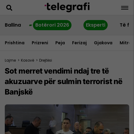
Ballina
Botërori 2026
Eksperti
Të fu
Prishtina
Prizreni
Peja
Ferizaj
Gjakova
Mitrov
Lajme
>
Kosovë
>
Drejtësi
Sot merret vendimi ndaj tre të
akuzuarve për sulmin terrorist në
Banjskë