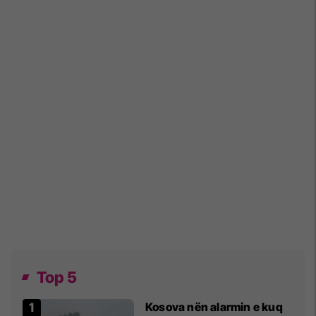
Top 5
Kosova nën alarmin e kuq