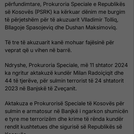
përfundimtare, Prokuroria Speciale e Republikës
së Kosovës (PSRK) ka kërkuar dënim me burgim
të përjetshëm për të akuzuarit Vlladimir Tolliq,
Bllagoje Spasojeviq dhe Dushan Maksimoviq.
Të tre të akuzuarit kanë mohuar fajësinë për
veprat që u vihen në barrë.
Ndryshe, Prokuroria Speciale, më 11 shtator 2024
ka ngritur aktakuzë kundër Milan Radoiçiqit dhe
44 të tjerëve, për sulmin terrorist të 24 shtatorit
2023 në Banjskë të Zveçanit.
Aktakuza e Prokurorisë Speciale të Kosovës për
sulmin e armatosur në Banjkë i ngarkon shumicën
e tyre me terrorizëm dhe krime të rënda kundër
rendit kushtetues dhe sigurisë së Republikës së