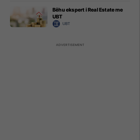
Bëhu ekspert i Real Estate me
UBT
UBT