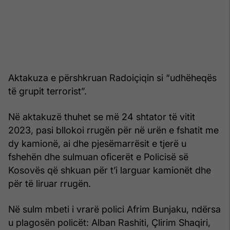
Aktakuza e përshkruan Radoiçiqin si “udhëheqës
të grupit terrorist”.
Në aktakuzë thuhet se më 24 shtator të vitit
2023, pasi bllokoi rrugën për në urën e fshatit me
dy kamionë, ai dhe pjesëmarrësit e tjerë u
fshehën dhe sulmuan oficerët e Policisë së
Kosovës që shkuan për t’i larguar kamionët dhe
për të liruar rrugën.
Në sulm mbeti i vrarë polici Afrim Bunjaku, ndërsa
u plagosën policët: Alban Rashiti, Çlirim Shaqiri,