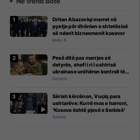
Në trend Botë
Dritan Abazoviqi merret në
pyetje për dhënien e shtetësisë
së nderit biznesmenit kosovar
Mali i Zi
Pesë ditë pas marrjes së
detyrës, shefi i ri i ushtrisë
ukrainase urdhëron kontroll të
madh
Evropa
Sërish kërcënon, Vuçiq para
ushtarëve: Kurrë mos e harroni,
'Kosova është pjesë e Serbisë'
Serbia