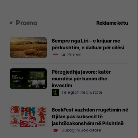
Promo
Reklamo këtu
Sempre nga Liri – e krijuar me
përkushtim, e dalluar për cilësi
Liri Prizren
Përzgjedhja javore: katër
mundësi për banim dhe
investim
Telegrafi Real Estate
BookFest vazhdon rrugëtimin në
Gjilan pas suksesit të
jashtëzakonshëm në Prishtinë
Dukagjini Bookstore