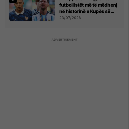
futbollistët më të mëdhenj
në historinë e Kupës së
Botës, Messi mbetet i dyti
23/07/2026