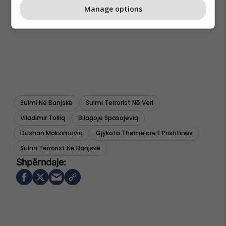
Manage options
Sulmi Në Banjskë
Sulmi Terrorist Në Veri
Vlladimir Tolliq
Bllagoje Spasojeviq
Dushan Maksimoviq
Gjykata Themelore E Prishtinës
Sulmi Terrorist Në Banjskë