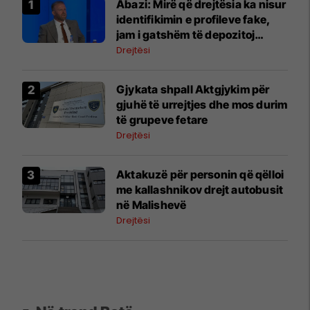
Abazi: Mirë që drejtësia ka nisur
identifikimin e profileve fake,
jam i gatshëm të depozitoj
dëshmi
Drejtësi
Gjykata shpall Aktgjykim për
gjuhë të urrejtjes dhe mos durim
të grupeve fetare
Drejtësi
Aktakuzë për personin që qëlloi
me kallashnikov drejt autobusit
në Malishevë
Drejtësi