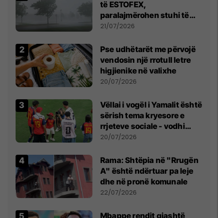
të ESTOFEX,
paralajmërohen stuhi të
fuqishme me breshër dhe
21/07/2026
erëra të forta
Pse udhëtarët me përvojë
vendosin një rrotull letre
higjienike në valixhe
20/07/2026
Vëllai i vogël i Yamalit është
sërish tema kryesore e
rrjeteve sociale - vodhi
vëmendjen pas finales së
20/07/2026
Kupës së Botës
Rama: Shtëpia në "Rrugën
A" është ndërtuar pa leje
dhe në pronë komunale
22/07/2026
Mbappe rendit gjashtë