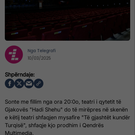
Nga
Telegrafi
10/03/2025
Sonte me fillim nga ora 20:0o, teatri i qytetit të
Gjakovës "Hadi Shehu" do të mirëpres në skenën
e këtij teatri shfaqjen mysafire "Të gjashtët kundër
Turqisë", shfaqje kjo prodhim i Qendrës
Multimedia.