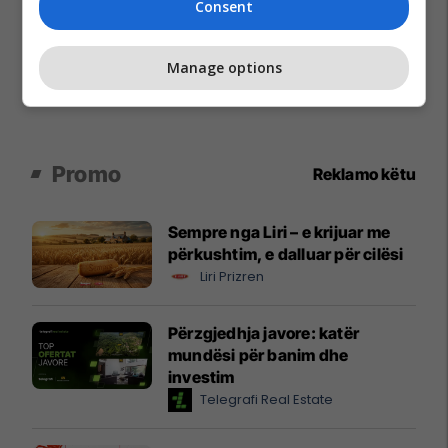
Consent
Manage options
Promo
Reklamo këtu
Sempre nga Liri – e krijuar me
përkushtim, e dalluar për cilësi
Liri Prizren
Përzgjedhja javore: katër
mundësi për banim dhe
investim
Telegrafi Real Estate