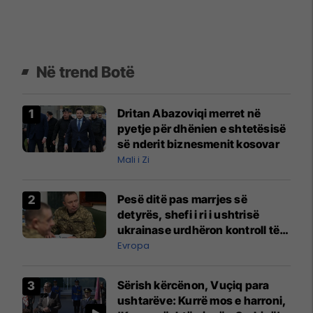
Në trend Botë
Dritan Abazoviqi merret në
pyetje për dhënien e shtetësisë
së nderit biznesmenit kosovar
Mali i Zi
Pesë ditë pas marrjes së
detyrës, shefi i ri i ushtrisë
ukrainase urdhëron kontroll të
madh
Evropa
Sërish kërcënon, Vuçiq para
ushtarëve: Kurrë mos e harroni,