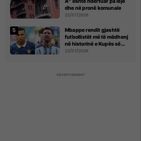
A" është ndërtuar pa leje
dhe në pronë komunale
22/07/2026
Mbappe rendit gjashtë
futbollistët më të mëdhenj
në historinë e Kupës së
Botës, Messi mbetet i dyti
23/07/2026