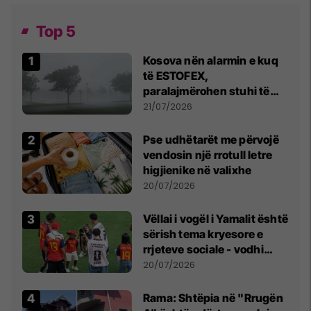
Top 5
Kosova nën alarmin e kuq
të ESTOFEX,
paralajmërohen stuhi të
fuqishme me breshër dhe
21/07/2026
erëra të forta
Pse udhëtarët me përvojë
vendosin një rrotull letre
higjienike në valixhe
20/07/2026
Vëllai i vogël i Yamalit është
sërish tema kryesore e
rrjeteve sociale - vodhi
vëmendjen pas finales së
20/07/2026
Kupës së Botës
Rama: Shtëpia në "Rrugën