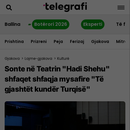
Ballina
Botërori 2026
Eksperti
Të fu
Prishtina
Prizreni
Peja
Ferizaj
Gjakova
Mitrov
Gjakova
>
Lajme-gjakova
>
Kulturë
Sonte në Teatrin "Hadi Shehu"
shfaqet shfaqja mysafire "Të
gjashtët kundër Turqisë"