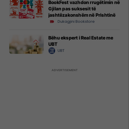
BookFest vazhdon rrugëtimin në
Gjilan pas suksesit të
jashtëzakonshëm në Prishtinë
Dukagjini Bookstore
Bëhu ekspert i Real Estate me
UBT
UBT