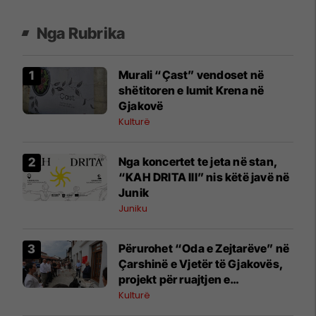
Nga Rubrika
Murali “Çast” vendoset në
shëtitoren e lumit Krena në
Gjakovë
Kulturë
Nga koncertet te jeta në stan,
“KAH DRITA III” nis këtë javë në
Junik
Juniku
Përurohet “Oda e Zejtarëve” në
Çarshinë e Vjetër të Gjakovës,
projekt për ruajtjen e
trashëgimisë kulturore
Kulturë