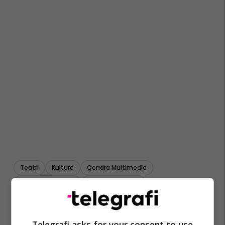
Teatri
Kulturë
Qendra Multimedia
Teatri Hadi Shehu
Shfaqje Teatrale
Të Gjashtët Kundër Turqisë
Telegrafi asks for your consent to use