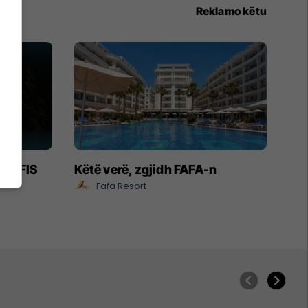
Reklamo këtu
- EXFIS
Këtë verë, zgjidh FAFA-n
Fafa Resort