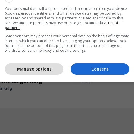
Your personal data will be processed and information from your device
(cookies, unique identifiers, and other device data) may be stored by,
accessed by and shared with 369 partners, or used specifically by this
site. We and our partners may use precise geolocation data.
List of
partners.
Some vendors may process your personal data on the basis of legitimate
interest, which you can object to by managing your options below. Look
for a link at the bottom of this page or in the site menu to manage or
withdraw consent in privacy and cookie settings.
Manage options
Consent
eri ma kjut najher vjen
Me ju në çdo kilometër 
rë në Burger King
EXFIS
r King