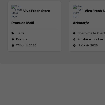
Viva Fresh Store
Viva Fresh S
Pranues Malli
Arkatar/e
Tjera
Shërbime te Klien
Drenas
Krushë e madhe
17 Korrik 2026
17 Korrik 2026