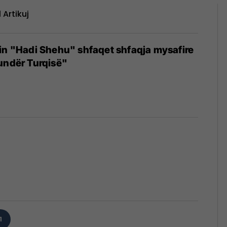
1 Artikuj
in "Hadi Shehu" shfaqet shfaqja mysafire
undër Turqisë"
1