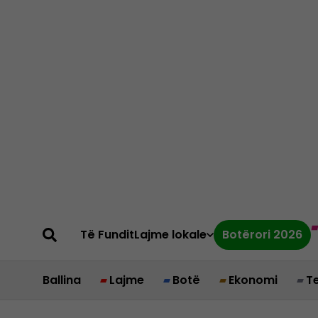
Të Fundit
Lajme lokale
Botërori 2026
Ballina
Lajme
Botë
Ekonomi
T