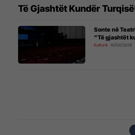
Të Gjashtët Kundër Turqisë
Sonte në Teatr
"Të gjashtët k
Kulturë
10/03/2025