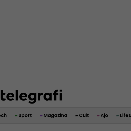
ech
Sport
Magazina
Cult
Ajo
Life