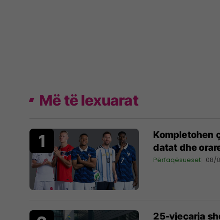
Më të lexuarat
Kompletohen çe
datat dhe orar
Përfaqësueset
08/
25-vjeçarja s