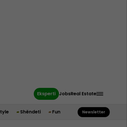
Eksperti
Jobs
Real Estate
style
Shëndeti
Fun
Newsletter