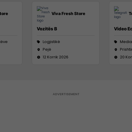
tore
Viva Fresh Store
T
Vozitës B
Video Ed
tëve
Logjistikë
Media
Pejë
Prisht
12 Korrik 2026
20 Kor