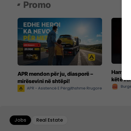
Promo
Hamburg
APR mendon për ju, diasporë –
këtë ve
mirësevini në shtëpi!
Burge
APR - Asistencë E Përgjithshme Rrugore
Jobs
Real Estate