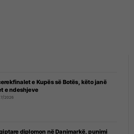
rekfinalet e Kupës së Botës, këto janë
et e ndeshjeve
07/2026
hqiptare diplomon në Danimarkë, punimi