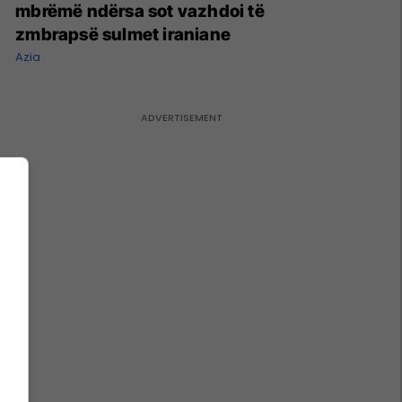
mbrëmë ndërsa sot vazhdoi të
zmbrapsë sulmet iraniane
Azia