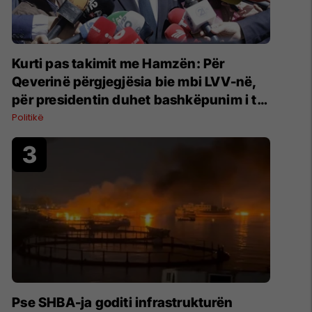
Kurti pas takimit me Hamzën: Për
Qeverinë përgjegjësia bie mbi LVV-në,
për presidentin duhet bashkëpunim i të
gjitha partive
Politikë
Pse SHBA-ja goditi infrastrukturën