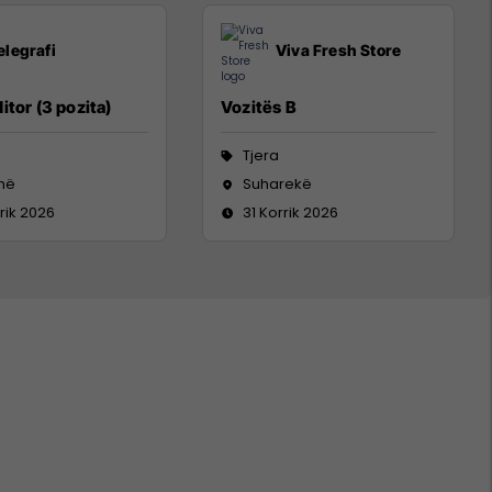
elegrafi
Viva Fresh Store
itor (3 pozita)
Vozitës B
Tjera
inë
Suharekë
rik 2026
31 Korrik 2026