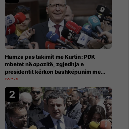
Hamza pas takimit me Kurtin: PDK
mbetet në opozitë, zgjedhja e
presidentit kërkon bashkëpunim me
LVV-në
Politikë