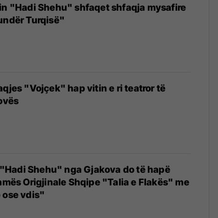
in "Hadi Shehu" shfaqet shfaqja mysafire
undër Turqisë"
qjes "Vojçek" hap vitin e ri teatror të
kovës
it "Hadi Shehu" nga Gjakova do të hapë
ramës Origjinale Shqipe "Talia e Flakës" me
 ose vdis"