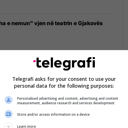
ha e nemun" vjen në teatrin e Gjakovës
onisë sjell shfaqjen "Antigonat" në Teatrin
jakovës
Telegrafi asks for your consent to use your
personal data for the following purposes:
Personalised advertising and content, advertising and content
measurement, audience research and services development
Store and/or access information on a device
ia jonë" shfaqja e radhës që do të shfaqet
adi Shehu"
Learn more