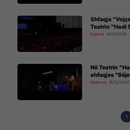
Shfaqja "Vojçe
Teatrin "Hadi
Kulturë
16/01/2025
Në Teatrin "Ha
shfaqjes "Bëje
Gjakova
15/12/2024
1