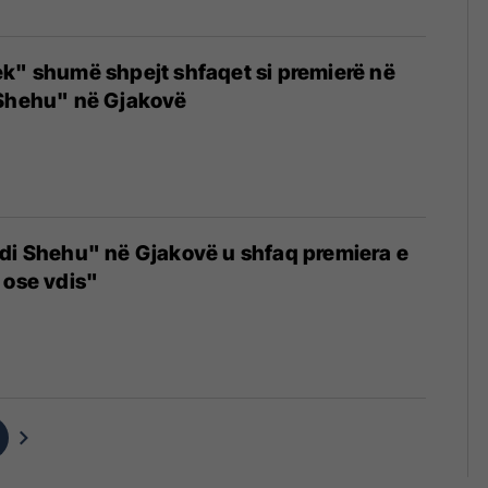
k" shumë shpejt shfaqet si premierë në
 Shehu" në Gjakovë
di Shehu" në Gjakovë u shfaq premiera e
 ose vdis"