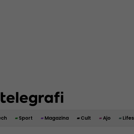
ech
Sport
Magazina
Cult
Ajo
Life