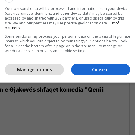
Your personal data will be processed and information from your device
(cookies, unique identifiers, and other device data) may be stored by,
accessed by and shared with 369 partners, or used specifically by this
site. We and our partners may use precise geolocation data.
List of
partners.
Some vendors may process your personal data on the basis of legitimate
interest, which you can object to by managing your options below. Look
for a link at the bottom of this page or in the site menu to manage or
withdraw consent in privacy and cookie settings.
Manage options
Consent
in e Gjakovës shfaqet komedia "Qeni i