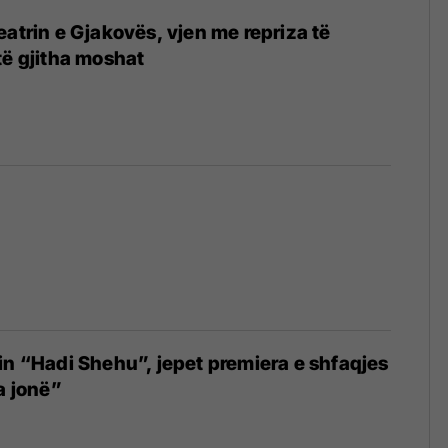
eatrin e Gjakovës, vjen me repriza të
të gjitha moshat
in “Hadi Shehu”, jepet premiera e shfaqjes
a jonë”