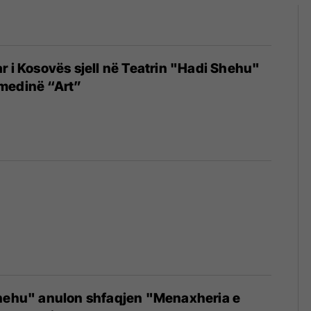
r i Kosovës sjell në Teatrin "Hadi Shehu"
medinë “Art”
Shehu" anulon shfaqjen "Menaxheria e