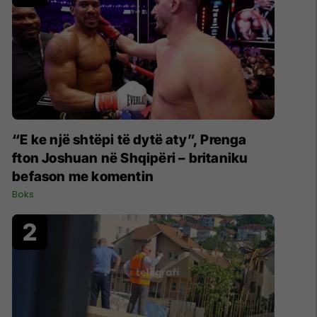
“E ke një shtëpi të dytë aty”, Prenga
fton Joshuan në Shqipëri – britaniku
befason me komentin
Boks