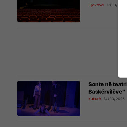
Gjakova
17/03/2025
Sonte në teatr
Baskërvilëve"
Kulturë
14/03/2025