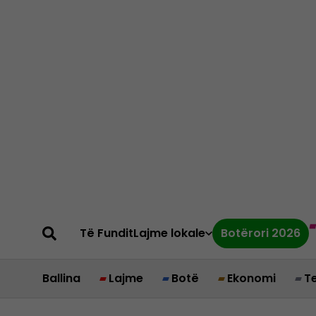
Të Fundit
Lajme lokale
Botërori 2026
Ballina
Lajme
Botë
Ekonomi
T