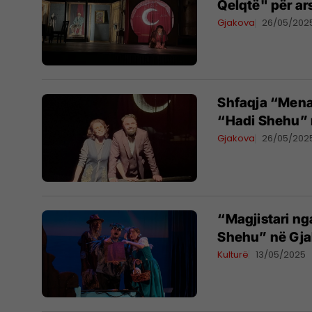
Qelqtë" për ar
Gjakova
26/05/202
Shfaqja “Menax
“Hadi Shehu” 
Gjakova
26/05/202
“Magjistari ng
Shehu” në Gj
Kulturë
13/05/2025