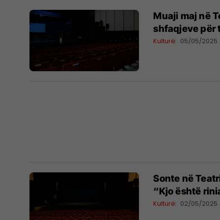
Muaji maj në T
shfaqjeve për 
Kulturë
05/05/2025
Sonte në Teatr
“Kjo është rini
Kulturë
02/05/2025