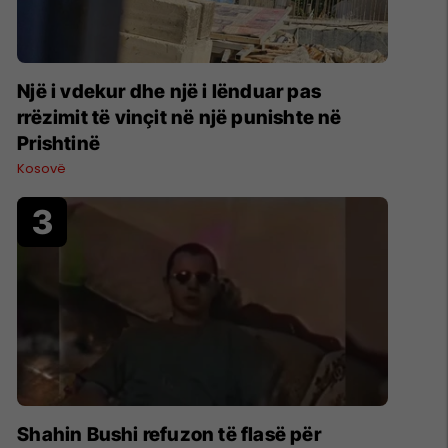
Një i vdekur dhe një i lënduar pas
rrëzimit të vinçit në një punishte në
Prishtinë
Kosovë
Shahin Bushi refuzon të flasë për