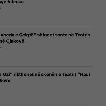
sye teknike
5
heria e Qelqtë” shfaqet sonte në Teatrin
në Gjakovë
5
a Ozi” rikthehet në skenën e Teatrit “Hadi
akovë