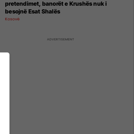
pretendimet, banorët e Krushës nuk i
besojnë Esat Shalës
Kosovë