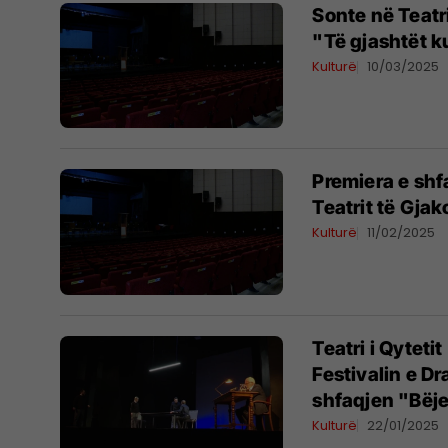
Sonte në Teatr
"Të gjashtët k
Kulturë
10/03/2025
Premiera e shfa
Teatrit të Gja
Kulturë
11/02/2025
Teatri i Qytet
Festivalin e D
shfaqjen "Bëje
Kulturë
22/01/2025