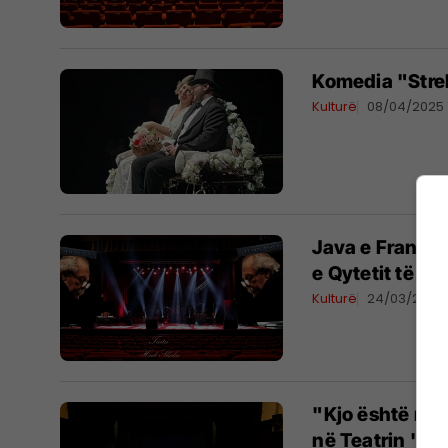
Komedia "Stre
Kulturë
08/04/2025
Java e Frankof
e Qytetit të G
Kulturë
24/03/2025
"Kjo është rin
në Teatrin "H