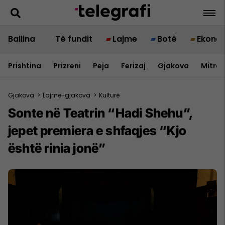
Ballina
Të fundit
Lajme
Botë
Ekono
Prishtina
Prizreni
Peja
Ferizaj
Gjakova
Mitrov
Gjakova
>
Lajme-gjakova
>
Kulturë
Sonte në Teatrin “Hadi Shehu”,
jepet premiera e shfaqjes “Kjo
është rinia jonë”