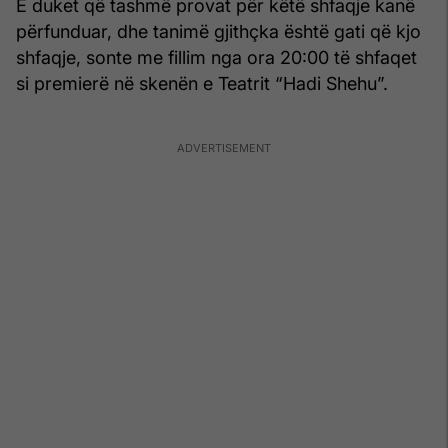
E duket që tashmë provat për këtë shfaqje kanë
përfunduar, dhe tanimë gjithçka është gati që kjo
shfaqje, sonte me fillim nga ora 20:00 të shfaqet
si premierë në skenën e Teatrit “Hadi Shehu”.