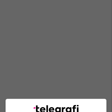
Kjo Është Rinia Jonë
Gjakova
Shfaqje Teatrale