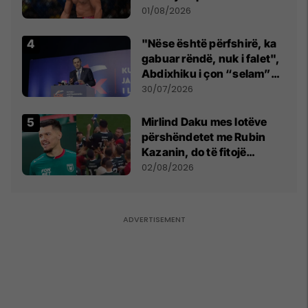
anti-shqiptare nga
01/08/2026
tribunat
"Nëse është përfshirë, ka
gabuar rëndë, nuk i falet",
Abdixhiku i çon “selam”
Përparim Ramës
30/07/2026
Mirlind Daku mes lotëve
përshëndetet me Rubin
Kazanin, do të fitojë
miliona te Spartak Moska
02/08/2026