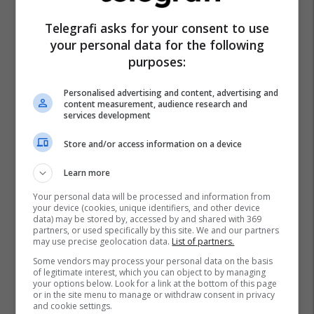
Teatri Hadi Shehu
Kulturë
Telegrafi asks for your consent to use
your personal data for the following
purposes:
Personalised advertising and content, advertising and
content measurement, audience research and
services development
Store and/or access information on a device
Learn more
Your personal data will be processed and information from
your device (cookies, unique identifiers, and other device
data) may be stored by, accessed by and shared with 369
partners, or used specifically by this site. We and our partners
may use precise geolocation data.
List of partners.
Some vendors may process your personal data on the basis
of legitimate interest, which you can object to by managing
your options below. Look for a link at the bottom of this page
or in the site menu to manage or withdraw consent in privacy
and cookie settings.