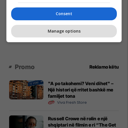
Consent
Manage options
Promo
Reklamo këtu
"A po takohemi? Veni dihet" –
Një histori që rritet bashkë me
familjet tona
Viva Fresh Store
Russell Crowe në rolin e një
shqiptari në filmin e ri “The Get