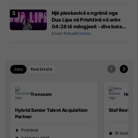
Një pleskavicë e ngrënë nga
Dua Lipa në Prishtinë në orën
04:28 të mëngjesit - dhe bota
digjitale serbe shpall gjendjen e
Enver Robelli
Serbia
luftës
Jobs
Real Estate
Transcom
Hebs 
Hybrid Senior Talent Acquisition
Staf Restora
Partner
Prishtinë
15 Gusht 20