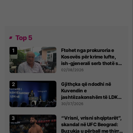
Top 5
Ftohet nga prokuroria e
Kosovës për krime lufte,
ish-gjenerali serb thotë se
dikush e tradhtoi në
02/08/2026
Beograd
Gjithçka që ndodhi në
Kuvendin e
jashtëzakonshëm të LDK-
së
30/07/2026
“Vrisni, vrisni shqiptarët”,
skandal në UFC Beograd:
Buzukja u përball me thirrje