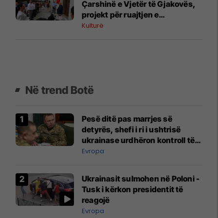
Çarshinë e Vjetër të Gjakovës,
projekt për ruajtjen e
trashëgimisë kulturore
Kulturë
Në trend Botë
Pesë ditë pas marrjes së
detyrës, shefi i ri i ushtrisë
ukrainase urdhëron kontroll të
madh
Evropa
Ukrainasit sulmohen në Poloni -
Tusk i kërkon presidentit të
reagojë
Evropa