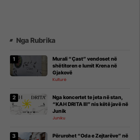
Nga Rubrika
Murali “Çast” vendoset në
shëtitoren e lumit Krena në
Gjakovë
Kulturë
Nga koncertet te jeta në stan,
“KAH DRITA III” nis këtë javë në
Junik
Juniku
Përurohet “Oda e Zejtarëve” në