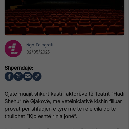
Nga
Telegrafi
02/05/2025
Gjatë muajit shkurt kasti i aktorëve të Teatrit “Hadi
Shehu” në Gjakovë, me vetëiniciativë kishin filluar
provat për shfaqjen e tyre më të re e cila do të
titullohet “Kjo është rinia jonë”.