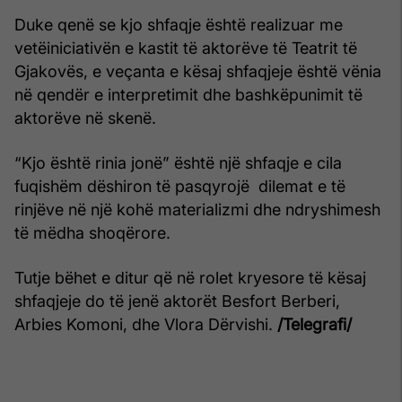
Duke qenë se kjo shfaqje është realizuar me
vetëiniciativën e kastit të aktorëve të Teatrit të
Gjakovës, e veçanta e kësaj shfaqjeje është vënia
në qendër e interpretimit dhe bashkëpunimit të
aktorëve në skenë.
“Kjo është rinia jonë” është një shfaqje e cila
fuqishëm dëshiron të pasqyrojë dilemat e të
rinjëve në një kohë materializmi dhe ndryshimesh
të mëdha shoqërore.
Tutje bëhet e ditur që në rolet kryesore të kësaj
shfaqjeje do të jenë aktorët Besfort Berberi,
Arbies Komoni, dhe Vlora Dërvishi.
/Telegrafi/