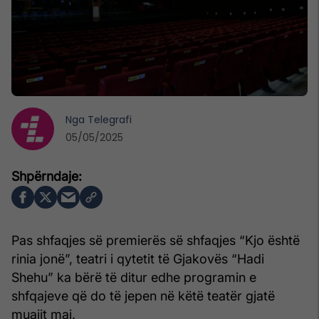
Nga
Telegrafi
05/05/2025
Pas shfaqjes së premierës së shfaqjes “Kjo është
rinia jonë”, teatri i qytetit të Gjakovës “Hadi
Shehu” ka bërë të ditur edhe programin e
shfqajeve që do të jepen në këtë teatër gjatë
muajit maj.