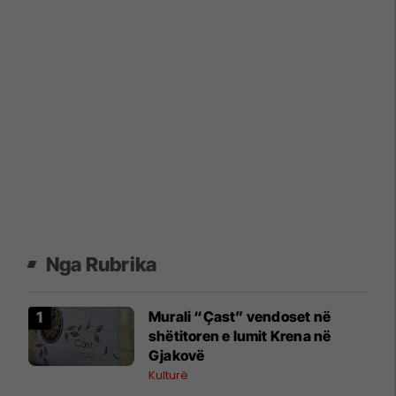
Nga Rubrika
Murali “Çast” vendoset në
shëtitoren e lumit Krena në
Gjakovë
Kulturë