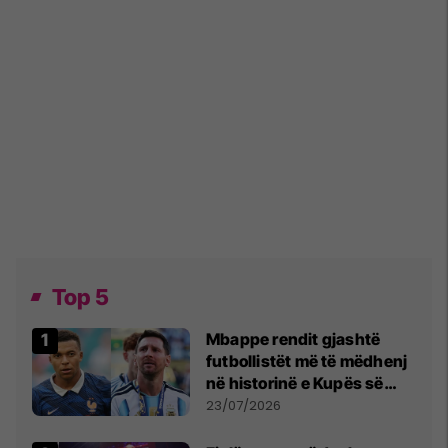
Top 5
Mbappe rendit gjashtë
futbollistët më të mëdhenj
në historinë e Kupës së
Botës, Messi mbetet i dyti
23/07/2026