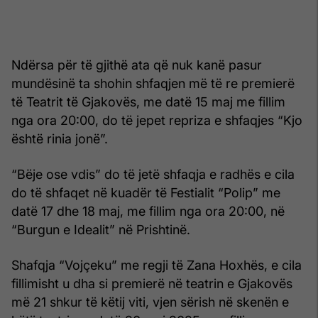
Ndërsa për të gjithë ata që nuk kanë pasur
mundësinë ta shohin shfaqjen më të re premierë
të Teatrit të Gjakovës, me datë 15 maj me fillim
nga ora 20:00, do të jepet repriza e shfaqjes “Kjo
është rinia jonë”.
“Bëje ose vdis” do të jetë shfaqja e radhës e cila
do të shfaqet në kuadër të Festialit “Polip” me
datë 17 dhe 18 maj, me fillim nga ora 20:00, në
“Burgun e Idealit” në Prishtinë.
Shafqja “Vojçeku” me regji të Zana Hoxhës, e cila
fillimisht u dha si premierë në teatrin e Gjakovës
më 21 shkur të këtij viti, vjen sërish në skenën e