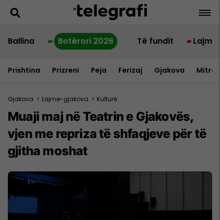
Ballina
Botërori 2026
Të fundit
Lajme
Prishtina
Prizreni
Peja
Ferizaj
Gjakova
Mitrov
Gjakova
>
Lajme-gjakova
>
Kulturë
Muaji maj në Teatrin e Gjakovës,
vjen me repriza të shfaqjeve për të
gjitha moshat