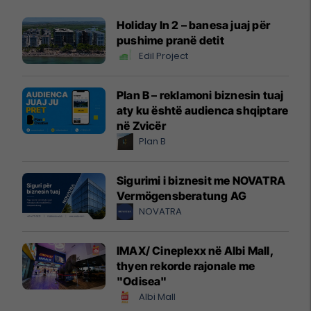
Holiday In 2 – banesa juaj për
pushime pranë detit
Edil Project
Plan B – reklamoni biznesin tuaj
aty ku është audienca shqiptare
në Zvicër
Plan B
Sigurimi i biznesit me NOVATRA
Vermögensberatung AG
NOVATRA
IMAX/ Cineplexx në Albi Mall,
thyen rekorde rajonale me
"Odisea"
Albi Mall