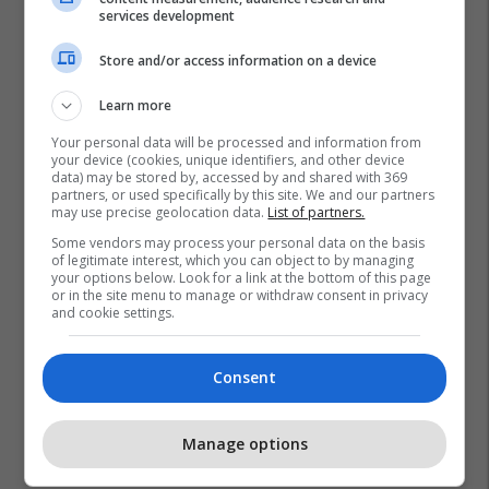
services development
Store and/or access information on a device
Learn more
Your personal data will be processed and information from
your device (cookies, unique identifiers, and other device
data) may be stored by, accessed by and shared with 369
Gjakova
Kulturë
Shfaqje Teatrale
partners, or used specifically by this site. We and our partners
may use precise geolocation data.
List of partners.
Teatri Hadi Shehu
Some vendors may process your personal data on the basis
of legitimate interest, which you can object to by managing
your options below. Look for a link at the bottom of this page
or in the site menu to manage or withdraw consent in privacy
and cookie settings.
Consent
Manage options