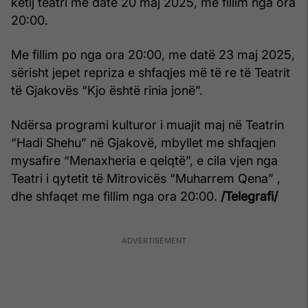
këtij teatri me datë 20 maj 2025, me fillim nga ora
20:00.
Me fillim po nga ora 20:00, me datë 23 maj 2025,
sërisht jepet repriza e shfaqjes më të re të Teatrit
të Gjakovës “Kjo është rinia jonë”.
Ndërsa programi kulturor i muajit maj në Teatrin
“Hadi Shehu” në Gjakovë, mbyllet me shfaqjen
mysafire “Menaxheria e qelqtë”, e cila vjen nga
Teatri i qytetit të Mitrovicës “Muharrem Qena” ,
dhe shfaqet me fillim nga ora 20:00.
/Telegrafi/