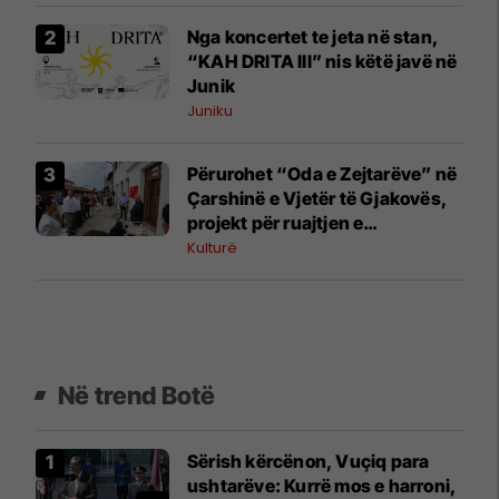
Nga koncertet te jeta në stan,
“KAH DRITA III” nis këtë javë në
Junik
Juniku
Përurohet “Oda e Zejtarëve” në
Çarshinë e Vjetër të Gjakovës,
projekt për ruajtjen e
trashëgimisë kulturore
Kulturë
Në trend Botë
Sërish kërcënon, Vuçiq para
ushtarëve: Kurrë mos e harroni,