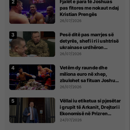
Fjalët e para të Joshuas
pas fitores me nokaut ndaj
Kristian Prengës
26/07/2026
Pesë ditë pas marrjes së
detyrës, shefi i ri i ushtrisë
ukrainase urdhëron
kontroll të madh
26/07/2026
Vetëm dy raunde dhe
miliona euro në xhep,
zbulohet sa fituan Joshua
e Prenga
26/07/2026
Vëllai iu etiketua si pjesëtar
i grupit të Arkanit, Drejtori i
Ekonomisë në Prizren
mohon pretendimet
24/07/2026