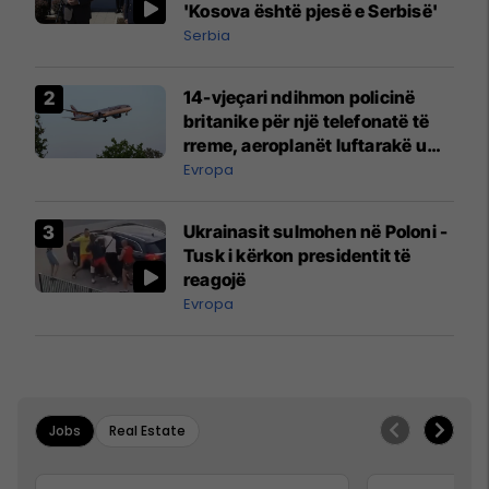
'Kosova është pjesë e Serbisë'
Serbia
14-vjeçari ndihmon policinë
britanike për një telefonatë të
rreme, aeroplanët luftarakë u
ngritën në ajër për të
Evropa
interceptuar fluturaken e Qatar
Airways që po shkonte drejt
Ukrainasit sulmohen në Poloni -
Mançesterit
Tusk i kërkon presidentit të
reagojë
Evropa
Jobs
Real Estate