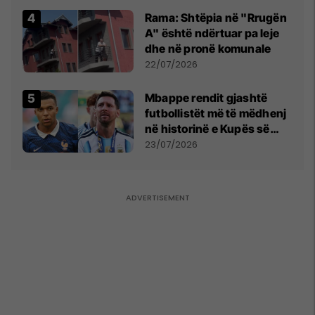
Rama: Shtëpia në "Rrugën
A" është ndërtuar pa leje
dhe në pronë komunale
22/07/2026
Mbappe rendit gjashtë
futbollistët më të mëdhenj
në historinë e Kupës së
Botës, Messi mbetet i dyti
23/07/2026