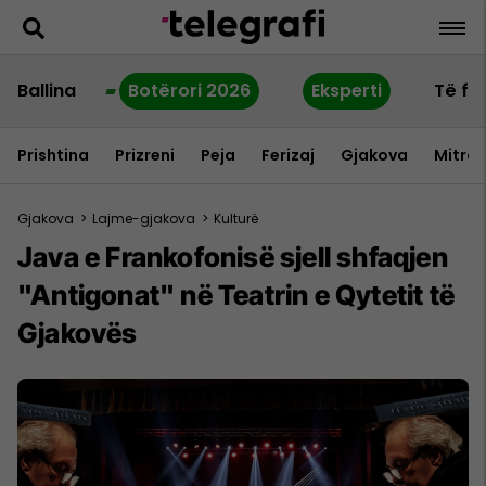
Ballina
Botërori 2026
Eksperti
Të fu
Prishtina
Prizreni
Peja
Ferizaj
Gjakova
Mitrov
Gjakova
>
Lajme-gjakova
>
Kulturë
Java e Frankofonisë sjell shfaqjen
"Antigonat" në Teatrin e Qytetit të
Gjakovës