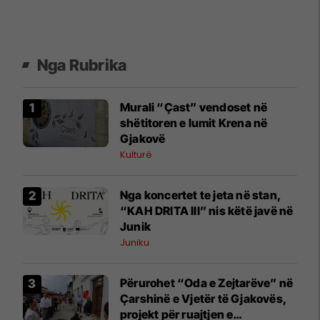
Nga Rubrika
Murali “Çast” vendoset në
shëtitoren e lumit Krena në
Gjakovë
Kulturë
Nga koncertet te jeta në stan,
“KAH DRITA III” nis këtë javë në
Junik
Juniku
Përurohet “Oda e Zejtarëve” në
Çarshinë e Vjetër të Gjakovës,
projekt për ruajtjen e