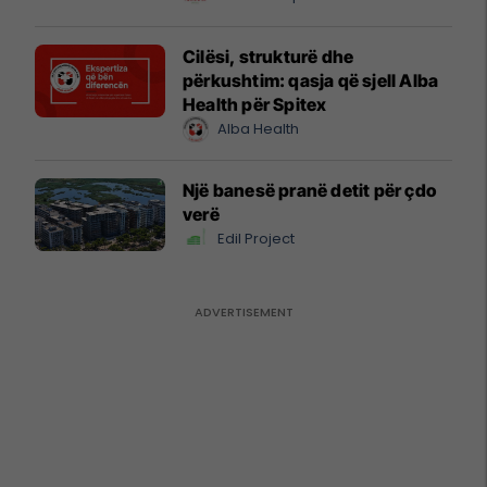
Cilësi, strukturë dhe
përkushtim: qasja që sjell Alba
Health për Spitex
Alba Health
Një banesë pranë detit për çdo
verë
Edil Project