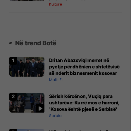
trashëgimisë kulturore
Kulturë
Në trend Botë
Dritan Abazoviqi merret në
pyetje për dhënien e shtetësisë
së nderit biznesmenit kosovar
Mali i Zi
Sërish kërcënon, Vuçiq para
ushtarëve: Kurrë mos e harroni,
'Kosova është pjesë e Serbisë'
Serbia