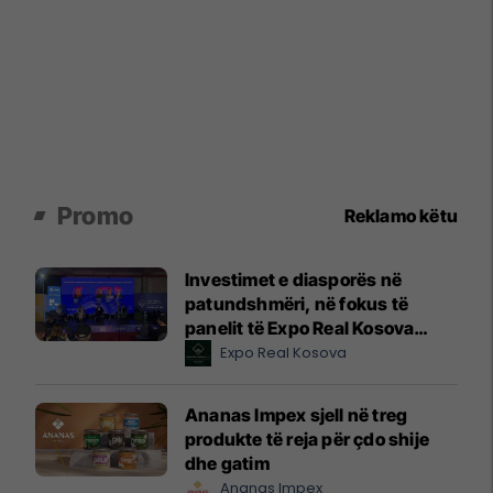
Promo
Reklamo këtu
Investimet e diasporës në
patundshmëri, në fokus të
panelit të Expo Real Kosova
2026
Expo Real Kosova
Ananas Impex sjell në treg
produkte të reja për çdo shije
dhe gatim
Ananas Impex