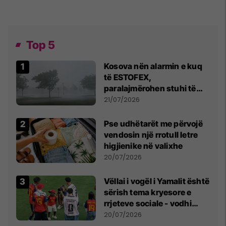
Top 5
Kosova nën alarmin e kuq
të ESTOFEX,
paralajmërohen stuhi të
fuqishme me breshër dhe
21/07/2026
erëra të forta
Pse udhëtarët me përvojë
vendosin një rrotull letre
higjienike në valixhe
20/07/2026
Vëllai i vogël i Yamalit është
sërish tema kryesore e
rrjeteve sociale - vodhi
vëmendjen pas finales së
20/07/2026
Kupës së Botës