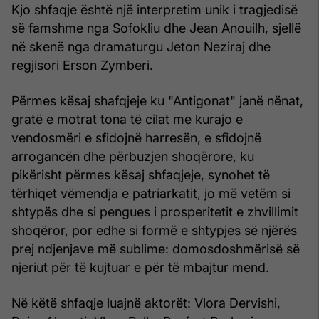
Kjo shfaqje është një interpretim unik i tragjedisë
së famshme nga Sofokliu dhe Jean Anouilh, sjellë
në skenë nga dramaturgu Jeton Neziraj dhe
regjisori Erson Zymberi.
Përmes kësaj shafqjeje ku "Antigonat" janë nënat,
gratë e motrat tona të cilat me kurajo e
vendosmëri e sfidojnë harresën, e sfidojnë
arrogancën dhe përbuzjen shoqërore, ku
pikërisht përmes kësaj shfaqjeje, synohet të
tërhiqet vëmendja e patriarkatit, jo më vetëm si
shtypës dhe si pengues i prosperitetit e zhvillimit
shoqëror, por edhe si formë e shtypjes së njërës
prej ndjenjave më sublime: domosdoshmërisë së
njeriut për të kujtuar e për të mbajtur mend.
Në këtë shfaqje luajnë aktorët: Vlora Dervishi,