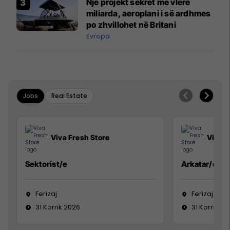
Një projekt sekret me vlerë
miliarda, aeroplani i së ardhmes
po zhvillohet në Britani
Evropa
Jobs
Real Estate
Viva Fresh Store
Viva F
Sektorist/e
Arkatar/e
Ferizaj
Ferizaj
31 Korrik 2026
31 Korrik 20