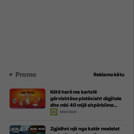
Promo
Reklamo këtu
Këtë herë me kartelë
gërvishtëse plotësisht digjitale
dhe mbi 40 mijë shpërblime
instant!
Meridian
Zgjidhni një nga katër modelet