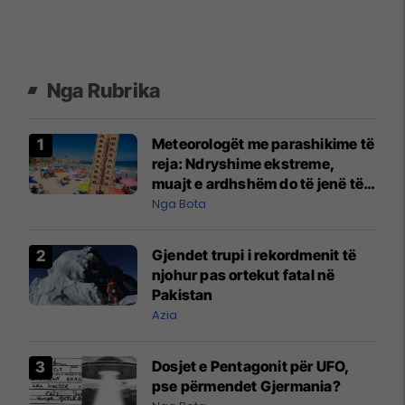
Nga Rubrika
Meteorologët me parashikime të
reja: Ndryshime ekstreme,
muajt e ardhshëm do të jenë të
pazakontë
Nga Bota
Gjendet trupi i rekordmenit të
njohur pas ortekut fatal në
Pakistan
Azia
Dosjet e Pentagonit për UFO,
pse përmendet Gjermania?