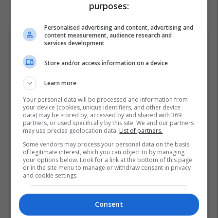
purposes:
Personalised advertising and content, advertising and
content measurement, audience research and
services development
Top 5
Store and/or access information on a device
Gjithçka që ndodhi në
Kuvendin e
Learn more
jashtëzakonshëm të LDK-
së
Your personal data will be processed and information from
30/07/2026
your device (cookies, unique identifiers, and other device
data) may be stored by, accessed by and shared with 369
Pesë ditë pas marrjes së
partners, or used specifically by this site. We and our partners
may use precise geolocation data.
List of partners.
detyrës, shefi i ri i ushtrisë
ukrainase urdhëron
Some vendors may process your personal data on the basis
of legitimate interest, which you can object to by managing
kontroll të madh
26/07/2026
your options below. Look for a link at the bottom of this page
or in the site menu to manage or withdraw consent in privacy
and cookie settings.
“Vrisni, vrisni shqiptarët”,
skandal në UFC Beograd:
Buzukja u përball me thirrje
Consent
anti-shqiptare nga
01/08/2026