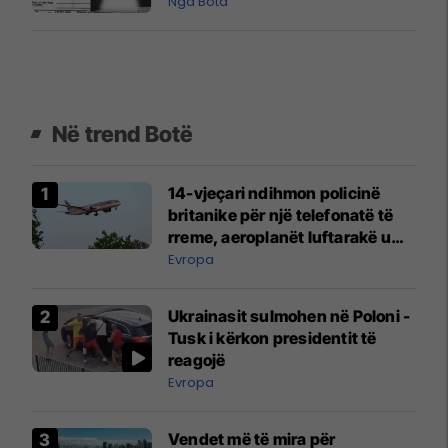
Nga Bota
Në trend Botë
14-vjeçari ndihmon policinë
britanike për një telefonatë të
rreme, aeroplanët luftarakë u
ngritën në ajër për të
Evropa
interceptuar fluturaken e Qatar
Airways që po shkonte drejt
Ukrainasit sulmohen në Poloni -
Mançesterit
Tusk i kërkon presidentit të
reagojë
Evropa
Vendet më të mira për