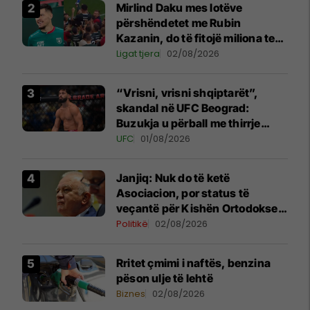
Mirlind Daku mes lotëve
përshëndetet me Rubin
Kazanin, do të fitojë miliona te
Spartak Moska
Ligat tjera
02/08/2026
“Vrisni, vrisni shqiptarët”,
skandal në UFC Beograd:
Buzukja u përball me thirrje
anti-shqiptare nga tribunat
UFC
01/08/2026
Janjiq: Nuk do të ketë
Asociacion, por status të
veçantë për Kishën Ortodokse
Serbe në Kosovë
Politikë
02/08/2026
Rritet çmimi i naftës, benzina
pëson ulje të lehtë
Biznes
02/08/2026