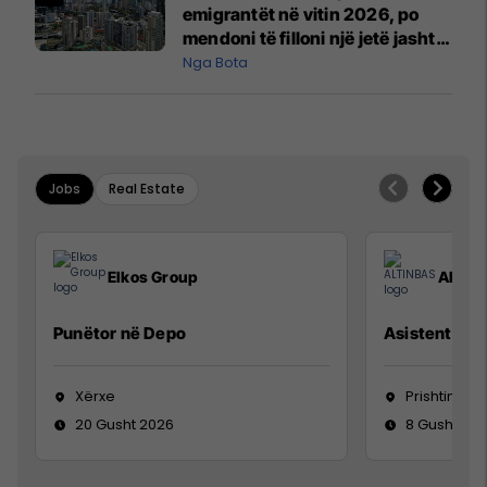
emigrantët në vitin 2026, po
mendoni të filloni një jetë jashtë
vendit?
Nga Bota
Jobs
Real Estate
Elkos Group
ALTIN
Punëtor në Depo
Asistente e S
Xërxe
Prishtinë
20 Gusht 2026
8 Gusht 20