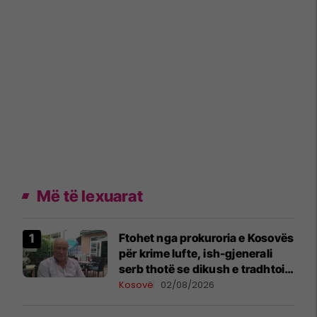
Më të lexuarat
Ftohet nga prokuroria e Kosovës
për krime lufte, ish-gjenerali
serb thotë se dikush e tradhtoi
në Beograd
Kosovë
02/08/2026