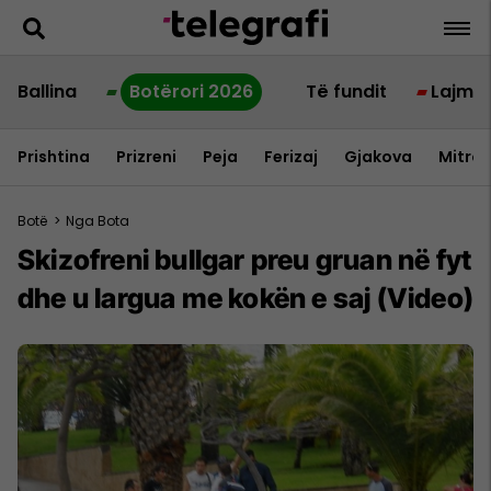
Ballina
Botërori 2026
Të fundit
Lajme
Prishtina
Prizreni
Peja
Ferizaj
Gjakova
Mitrov
Botë
>
Nga Bota
Skizofreni bullgar preu gruan në fyt
dhe u largua me kokën e saj (Video)