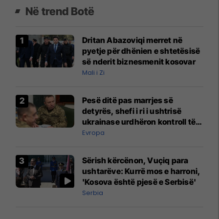
Në trend Botë
Dritan Abazoviqi merret në
pyetje për dhënien e shtetësisë
së nderit biznesmenit kosovar
Mali i Zi
Pesë ditë pas marrjes së
detyrës, shefi i ri i ushtrisë
ukrainase urdhëron kontroll të
madh
Evropa
Sërish kërcënon, Vuçiq para
ushtarëve: Kurrë mos e harroni,
'Kosova është pjesë e Serbisë'
Serbia