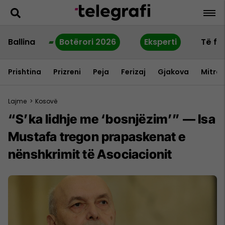
Ballina
Botërori 2026
Eksperti
Të fu
Prishtina
Prizreni
Peja
Ferizaj
Gjakova
Mitrov
Lajme
>
Kosovë
“S’ka lidhje me ‘bosnjëzim’” — Isa
Mustafa tregon prapaskenat e
nënshkrimit të Asociacionit