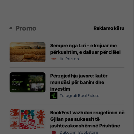
Promo
Reklamo këtu
Sempre nga Liri – e krijuar me
përkushtim, e dalluar për cilësi
Liri Prizren
Përzgjedhja javore: katër
mundësi për banim dhe
investim
Telegrafi Real Estate
BookFest vazhdon rrugëtimin në
Gjilan pas suksesit të
jashtëzakonshëm në Prishtinë
Dukagjini Bookstore