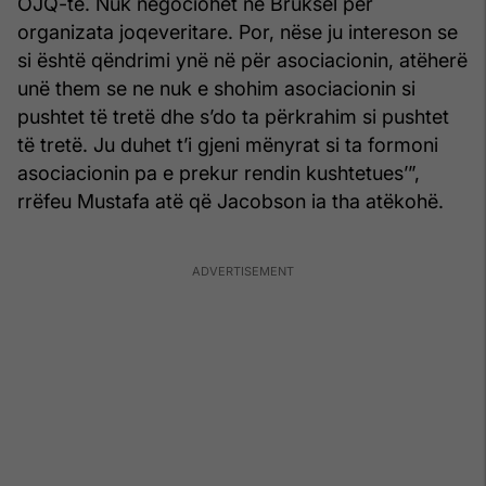
OJQ-të. Nuk negociohet në Bruksel për
organizata joqeveritare. Por, nëse ju intereson se
si është qëndrimi ynë në për asociacionin, atëherë
unë them se ne nuk e shohim asociacionin si
pushtet të tretë dhe s’do ta përkrahim si pushtet
të tretë. Ju duhet t’i gjeni mënyrat si ta formoni
asociacionin pa e prekur rendin kushtetues’”,
rrëfeu Mustafa atë që Jacobson ia tha atëkohë.