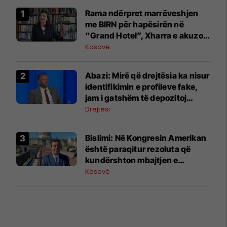
Rama ndërpret marrëveshjen
me BIRN për hapësirën në
“Grand Hotel”, Xharra e akuzon
për hakmarrje
Kosovë
Abazi: Mirë që drejtësia ka nisur
identifikimin e profileve fake,
jam i gatshëm të depozitoj
dëshmi
Drejtësi
Bislimi: Në Kongresin Amerikan
është paraqitur rezoluta që
kundërshton mbajtjen e
Asamblesë Parlamentare të
Kosovë
OSBE-së në Beograd