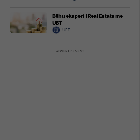
Bëhu ekspert i Real Estate me
UBT
UBT