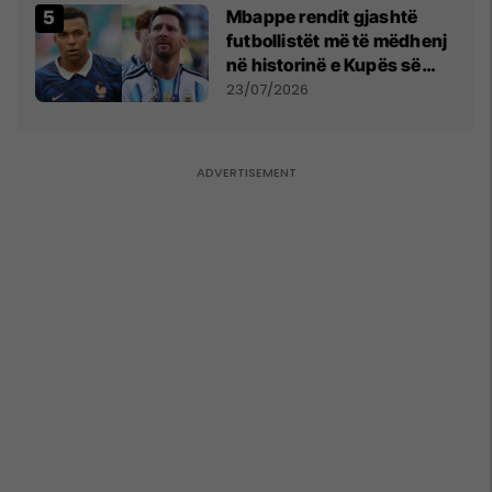
Mbappe rendit gjashtë
futbollistët më të mëdhenj
në historinë e Kupës së
Botës, Messi mbetet i dyti
23/07/2026