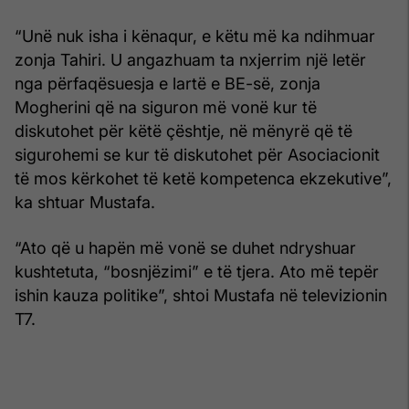
“Unë nuk isha i kënaqur, e këtu më ka ndihmuar
zonja Tahiri. U angazhuam ta nxjerrim një letër
nga përfaqësuesja e lartë e BE-së, zonja
Mogherini që na siguron më vonë kur të
diskutohet për këtë çështje, në mënyrë që të
sigurohemi se kur të diskutohet për Asociacionit
të mos kërkohet të ketë kompetenca ekzekutive”,
ka shtuar Mustafa.
“Ato që u hapën më vonë se duhet ndryshuar
kushtetuta, “bosnjëzimi” e të tjera. Ato më tepër
ishin kauza politike”, shtoi Mustafa në televizionin
T7.