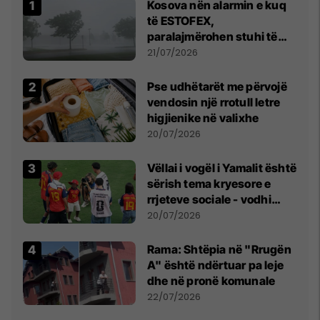
Kosova nën alarmin e kuq
të ESTOFEX,
paralajmërohen stuhi të
fuqishme me breshër dhe
21/07/2026
erëra të forta
Pse udhëtarët me përvojë
vendosin një rrotull letre
higjienike në valixhe
20/07/2026
Vëllai i vogël i Yamalit është
sërish tema kryesore e
rrjeteve sociale - vodhi
vëmendjen pas finales së
20/07/2026
Kupës së Botës
Rama: Shtëpia në "Rrugën
A" është ndërtuar pa leje
dhe në pronë komunale
22/07/2026