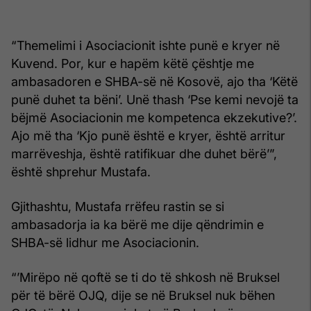
“Themelimi i Asociacionit ishte punë e kryer në
Kuvend. Por, kur e hapëm këtë çështje me
ambasadoren e SHBA-së në Kosovë, ajo tha ‘Këtë
punë duhet ta bëni’. Unë thash ‘Pse kemi nevojë ta
bëjmë Asociacionin me kompetenca ekzekutive?’.
Ajo më tha ‘Kjo punë është e kryer, është arritur
marrëveshja, është ratifikuar dhe duhet bërë’”,
është shprehur Mustafa.
Gjithashtu, Mustafa rrëfeu rastin se si
ambasadorja ia ka bërë me dije qëndrimin e
SHBA-së lidhur me Asociacionin.
“’Mirëpo në qoftë se ti do të shkosh në Bruksel
për të bërë OJQ, dije se në Bruksel nuk bëhen