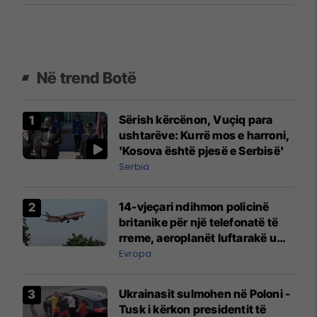
Në trend Botë
Sërish kërcënon, Vuçiq para
ushtarëve: Kurrë mos e harroni,
'Kosova është pjesë e Serbisë'
Serbia
14-vjeçari ndihmon policinë
britanike për një telefonatë të
rreme, aeroplanët luftarakë u
ngritën në ajër për të
Evropa
interceptuar fluturaken e Qatar
Airways që po shkonte drejt
Ukrainasit sulmohen në Poloni -
Mançesterit
Tusk i kërkon presidentit të