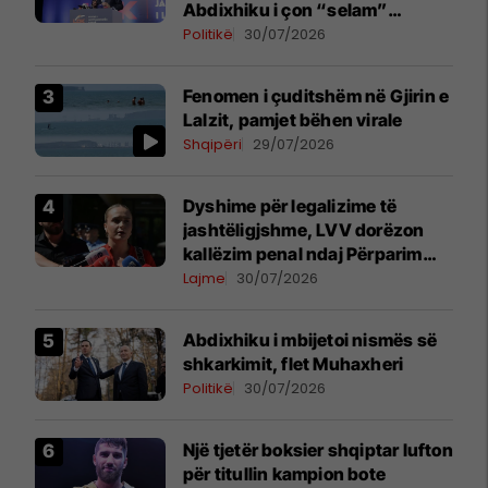
Abdixhiku i çon “selam”
Përparim Ramës
Politikë
30/07/2026
Fenomen i çuditshëm në Gjirin e
Lalzit, pamjet bëhen virale
Shqipëri
29/07/2026
Dyshime për legalizime të
jashtëligjshme, LVV dorëzon
kallëzim penal ndaj Përparim
Ramës dhe zyrtarëve të
Lajme
30/07/2026
kabinetit të tij
Abdixhiku i mbijetoi nismës së
shkarkimit, flet Muhaxheri
Politikë
30/07/2026
Një tjetër boksier shqiptar lufton
për titullin kampion bote