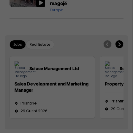
reagojë
Evropa
Jobs
Real Estate
Solace Management Ltd
Solac
Sales Development and Marketing
Property Ma
Manager
Prishtinë
Prishtinë
29 Gusht 2
29 Gusht 2026