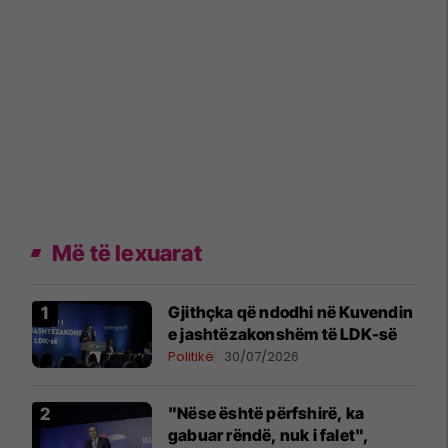
Më të lexuarat
Gjithçka që ndodhi në Kuvendin
e jashtëzakonshëm të LDK-së
Politikë
30/07/2026
"Nëse është përfshirë, ka
gabuar rëndë, nuk i falet",