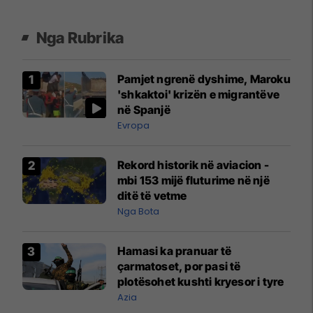
Nga Rubrika
Pamjet ngrenë dyshime, Maroku
'shkaktoi' krizën e migrantëve
në Spanjë
Evropa
Rekord historik në aviacion -
mbi 153 mijë fluturime në një
ditë të vetme
Nga Bota
Hamasi ka pranuar të
çarmatoset, por pasi të
plotësohet kushti kryesor i tyre
Azia