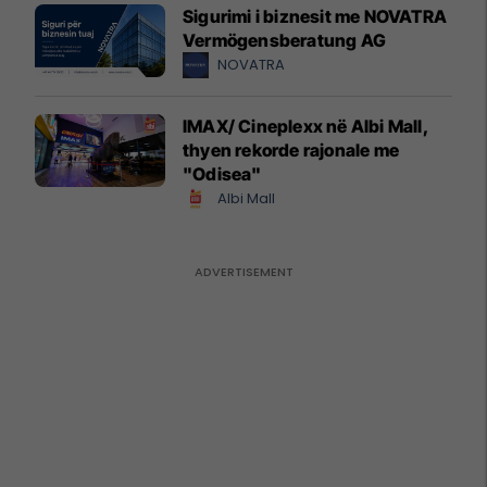
Sigurimi i biznesit me NOVATRA
Vermögensberatung AG
NOVATRA
IMAX/ Cineplexx në Albi Mall,
thyen rekorde rajonale me
"Odisea"
Albi Mall