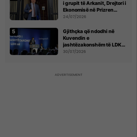
i grupit të Arkanit, Drejtori i
Ekonomisë në Prizren
mohon pretendimet
24/07/2026
Gjithçka që ndodhi në
Kuvendin e
jashtëzakonshëm të LDK-
së
30/07/2026