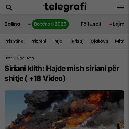
Ballina
Botërori 2026
Të fundit
Lajme
Prishtina
Prizreni
Peja
Ferizaj
Gjakova
Mitrov
Botë
>
Nga Bota
Siriani klith: Hajde mish siriani për
shitje ( +18 Video)