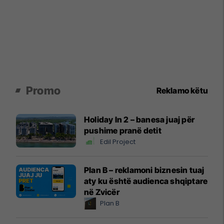
Promo
Reklamo këtu
Holiday In 2 – banesa juaj për
pushime pranë detit
Edil Project
Plan B – reklamoni biznesin tuaj
aty ku është audienca shqiptare
në Zvicër
Plan B