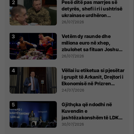
Pesë ditë pas marrjes së
detyrës, shefi i ri i ushtrisë
ukrainase urdhëron
kontroll të madh
26/07/2026
Vetëm dy raunde dhe
miliona euro në xhep,
zbulohet sa fituan Joshua
e Prenga
26/07/2026
Vëllai iu etiketua si pjesëtar
i grupit të Arkanit, Drejtori i
Ekonomisë në Prizren
mohon pretendimet
24/07/2026
Gjithçka që ndodhi në
Kuvendin e
jashtëzakonshëm të LDK-
së
30/07/2026