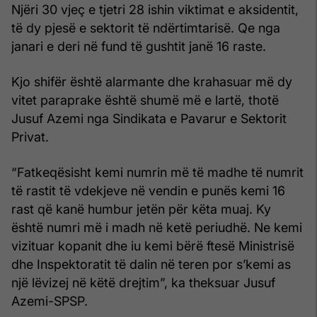
Njëri 30 vjeç e tjetri 28 ishin viktimat e aksidentit,
të dy pjesë e sektorit të ndërtimtarisë. Qe nga
janari e deri në fund të gushtit janë 16 raste.
Kjo shifër është alarmante dhe krahasuar më dy
vitet paraprake është shumë më e lartë, thotë
Jusuf Azemi nga Sindikata e Pavarur e Sektorit
Privat.
“Fatkeqësisht kemi numrin më të madhe të numrit
të rastit të vdekjeve në vendin e punës kemi 16
rast që kanë humbur jetën për këta muaj. Ky
është numri më i madh në ketë periudhë. Ne kemi
vizituar kopanit dhe iu kemi bërë ftesë Ministrisë
dhe Inspektoratit të dalin në teren por s’kemi as
një lëvizej në këtë drejtim”, ka theksuar Jusuf
Azemi-SPSP.