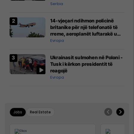
Serbia
14-vjeçari ndihmon policinë
britanike për një telefonatë të
rreme, aeroplanët luftarakë u
ngritën në ajër për të
Evropa
interceptuar fluturaken e Qatar
Airways që po shkonte drejt
Ukrainasit sulmohen në Poloni -
Mançesterit
Tusk i kërkon presidentit të
reagojë
Evropa
Jobs
Real Estate