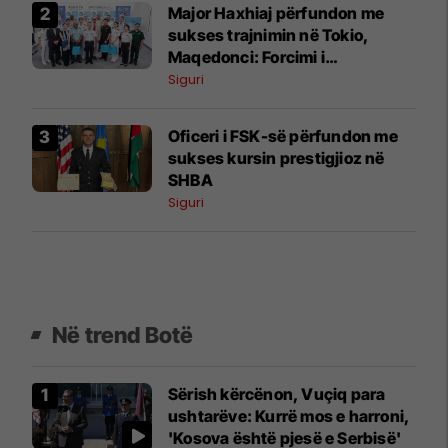
Major Haxhiaj përfundon me
sukses trajnimin në Tokio,
Maqedonci: Forcimi i
kapaciteteve të FSK-së prioritet
Siguri
Oficeri i FSK-së përfundon me
sukses kursin prestigjioz në
SHBA
Siguri
Në trend Botë
Sërish kërcënon, Vuçiq para
ushtarëve: Kurrë mos e harroni,
'Kosova është pjesë e Serbisë'