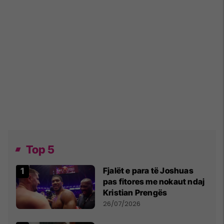
Top 5
Fjalët e para të Joshuas
pas fitores me nokaut ndaj
Kristian Prengës
26/07/2026