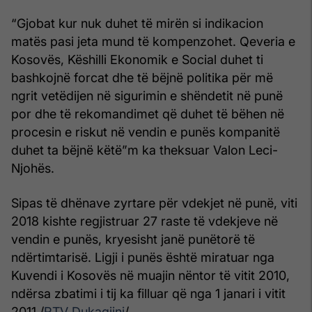
“Gjobat kur nuk duhet të mirën si indikacion
matës pasi jeta mund të kompenzohet. Qeveria e
Kosovës, Këshilli Ekonomik e Social duhet ti
bashkojnë forcat dhe të bëjnë politika për më
ngrit vetëdijen në sigurimin e shëndetit në punë
por dhe të rekomandimet që duhet të bëhen në
procesin e riskut në vendin e punës kompanitë
duhet ta bëjnë këtë”m ka theksuar Valon Leci-
Njohës.
Sipas të dhënave zyrtare për vdekjet në punë, viti
2018 kishte regjistruar 27 raste të vdekjeve në
vendin e punës, kryesisht janë punëtorë të
ndërtimtarisë. Ligji i punës është miratuar nga
Kuvendi i Kosovës në muajin nëntor të vitit 2010,
ndërsa zbatimi i tij ka filluar që nga 1 janari i vitit
2011./
RTV Dukagjini
/