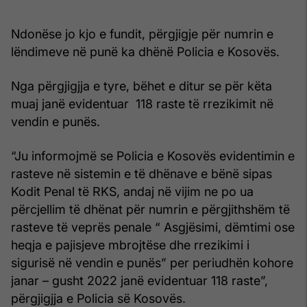
Ndonëse jo kjo e fundit, përgjigje për numrin e
lëndimeve në punë ka dhënë Policia e Kosovës.
Nga përgjigjja e tyre, bëhet e ditur se për këta
muaj janë evidentuar 118 raste të rrezikimit në
vendin e punës.
“Ju informojmë se Policia e Kosovës evidentimin e
rasteve në sistemin e të dhënave e bënë sipas
Kodit Penal të RKS, andaj në vijim ne po ua
përcjellim të dhënat për numrin e përgjithshëm të
rasteve të veprës penale “ Asgjësimi, dëmtimi ose
heqja e pajisjeve mbrojtëse dhe rrezikimi i
sigurisë në vendin e punës” per periudhën kohore
janar – gusht 2022 janë evidentuar 118 raste”,
përgjigjja e Policia së Kosovës.