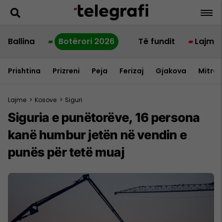
Ballina
Botërori 2026
Të fundit
Lajme
Prishtina
Prizreni
Peja
Ferizaj
Gjakova
Mitrov
Lajme
>
Kosove
>
Siguri
Siguria e punëtorëve, 16 persona
kanë humbur jetën në vendin e
punës për tetë muaj