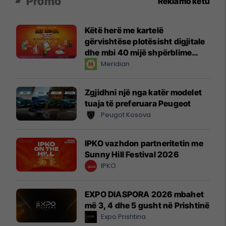
Promo
Reklamo këtu
Këtë herë me kartelë
gërvishtëse plotësisht digjitale
dhe mbi 40 mijë shpërblime
instant!
Meridian
Zgjidhni një nga katër modelet
tuaja të preferuara Peugeot
Peugot Kosova
IPKO vazhdon partneritetin me
Sunny Hill Festival 2026
IPKO
EXPO DIASPORA 2026 mbahet
më 3, 4 dhe 5 gusht në Prishtinë
Expo Prishtina