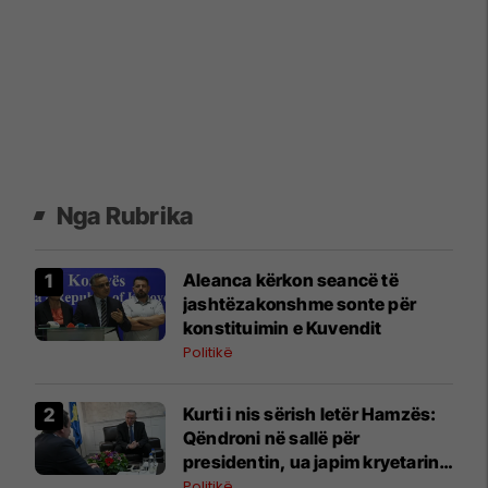
Nga Rubrika
Aleanca kërkon seancë të
jashtëzakonshme sonte për
konstituimin e Kuvendit
Politikë
​Kurti i nis sërish letër Hamzës:
Qëndroni në sallë për
presidentin, ua japim kryetarin e
Kuvendit
Politikë