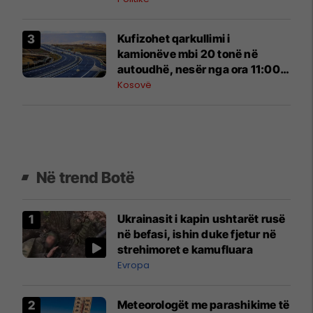
Kufizohet qarkullimi i
kamionëve mbi 20 tonë në
autoudhë, nesër nga ora 11:00
deri në 17:30
Kosovë
Në trend Botë
Ukrainasit i kapin ushtarët rusë
në befasi, ishin duke fjetur në
strehimoret e kamufluara
Evropa
Meteorologët me parashikime të