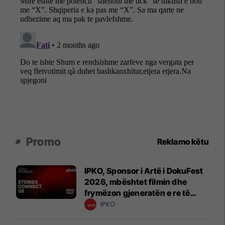
Promo
Reklamo këtu
IPKO, Sponsor i Artë i DokuFest
2026, mbështet filmin dhe
frymëzon gjeneratën e re të
krijuesve
IPKO