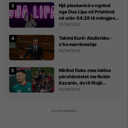
Një pleskavicë e ngrënë
nga Dua Lipa në Prishtinë
në orën 04:28 të mëngjesit
- dhe bota digjitale serbe
03/08/2026
shpall gjendjen e luftës
Takimi Kurti-Abdixhiku -
s'ka marrëveshje
06/08/2026
Mirlind Daku mes lotëve
përshëndetet me Rubin
Kazanin, do të fitojë
miliona te Spartak Moska
02/08/2026