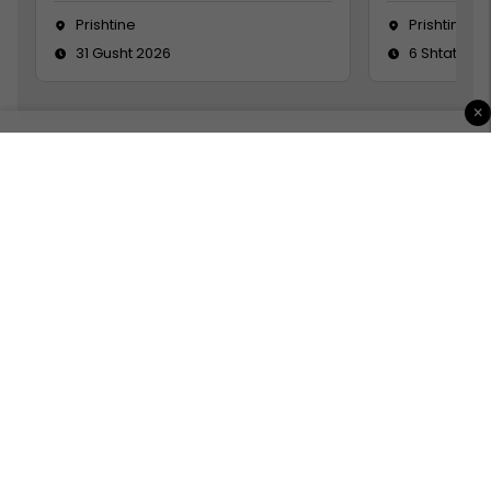
Prishtine
Prishtinë
31 Gusht 2026
6 Shtator 2
×