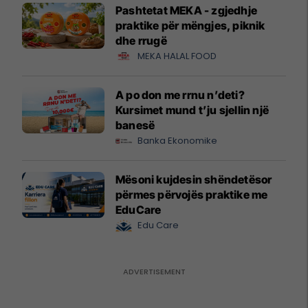
Pashtetat MEKA - zgjedhje
praktike për mëngjes, piknik
dhe rrugë
MEKA HALAL FOOD
A po don me rrnu n’deti?
Kursimet mund t’ju sjellin një
banesë
Banka Ekonomike
Mësoni kujdesin shëndetësor
përmes përvojës praktike me
EduCare
Edu Care