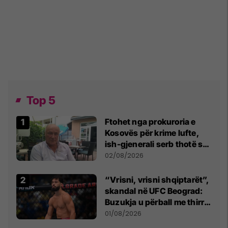
Top 5
Ftohet nga prokuroria e
Kosovës për krime lufte,
ish-gjenerali serb thotë se
dikush e tradhtoi në
02/08/2026
Beograd
“Vrisni, vrisni shqiptarët”,
skandal në UFC Beograd:
Buzukja u përball me thirrje
anti-shqiptare nga
01/08/2026
tribunat