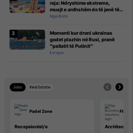
reja: Ndryshime ekstreme,
muajt e ardhshëm do të jenë të
pazakontë
Nga Bota
Momenti kur droni ukrainas
godet plazhin në Rusi, pranë
"pallatit të Putinit"
Evropa
Jobs
Real Estate
Padel Zone
Flex B
Recepsionist/e
Architect