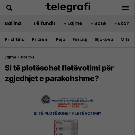
Ballina
Të fundit
Lajme
Botë
Ekono
Prishtina
Prizreni
Peja
Ferizaj
Gjakova
Mitrov
Lajme
>
Kosovë
Si të plotësohet fletëvotimi për
zgjedhjet e parakohshme?