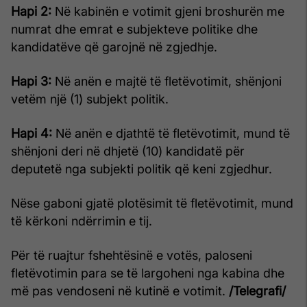
Hapi 2:
Në kabinën e votimit gjeni broshurën me
numrat dhe emrat e subjekteve politike dhe
kandidatëve që garojnë në zgjedhje.
Hapi 3:
Në anën e majtë të fletëvotimit, shënjoni
vetëm një (1) subjekt politik.
Hapi 4:
Në anën e djathtë të fletëvotimit, mund të
shënjoni deri në dhjetë (10) kandidatë për
deputetë nga subjekti politik që keni zgjedhur.
Nëse gaboni gjatë plotësimit të fletëvotimit, mund
të kërkoni ndërrimin e tij.
Për të ruajtur fshehtësinë e votës, paloseni
fletëvotimin para se të largoheni nga kabina dhe
më pas vendoseni në kutinë e votimit.
/Telegrafi/