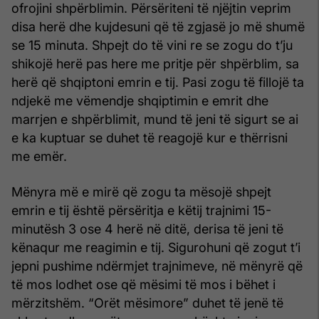
ofrojini shpërblimin. Përsëriteni të njëjtin veprim
disa herë dhe kujdesuni që të zgjasë jo më shumë
se 15 minuta. Shpejt do të vini re se zogu do t’ju
shikojë herë pas here me pritje për shpërblim, sa
herë që shqiptoni emrin e tij. Pasi zogu të fillojë ta
ndjekë me vëmendje shqiptimin e emrit dhe
marrjen e shpërblimit, mund të jeni të sigurt se ai
e ka kuptuar se duhet të reagojë kur e thërrisni
me emër.
Mënyra më e mirë që zogu ta mësojë shpejt
emrin e tij është përsëritja e këtij trajnimi 15-
minutësh 3 ose 4 herë në ditë, derisa të jeni të
kënaqur me reagimin e tij. Sigurohuni që zogut t’i
jepni pushime ndërmjet trajnimeve, në mënyrë që
të mos lodhet ose që mësimi të mos i bëhet i
mërzitshëm. “Orët mësimore” duhet të jenë të