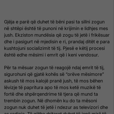
Gjëja e parë që duhet të bëni pasi ta sillni zogun
në shtëpi është të punoni në krijimin e lidhjes mes
jush. Ekziston mundësia që zogu të jetë i frikësuar
dhe i pasigurt në mjedisin e ri, prandaj ditët e para
kushtojuni socializimit të tij. Pjesë e këtij procesi
është edhe mësimi i emrit që i keni vendosur.
Për ta mësuar zogun të reagojë ndaj emrit të tij,
sigurohuni që gjatë kohës së “orëve mësimore”
askush të mos kalojë pranë jush, të mos bëhen
lëvizje të papritura apo të mos ketë muzikë të
fortë dhe shpërqendrime të tjera që mund ta
trembin zogun. Në dhomën ku do ta mësoni
zogun nuk duhet të jetë i ndezur as televizori dhe
as radioja. Të gjitha dritaret duhet të jenë mirë të