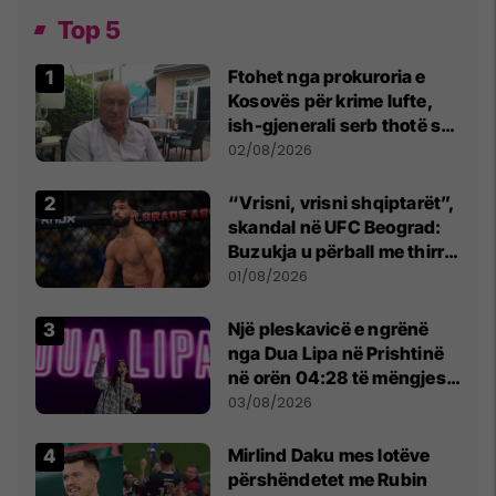
Top 5
Ftohet nga prokuroria e
Kosovës për krime lufte,
ish-gjenerali serb thotë se
dikush e tradhtoi në
02/08/2026
Beograd
“Vrisni, vrisni shqiptarët”,
skandal në UFC Beograd:
Buzukja u përball me thirrje
anti-shqiptare nga
01/08/2026
tribunat
Një pleskavicë e ngrënë
nga Dua Lipa në Prishtinë
në orën 04:28 të mëngjesit
- dhe bota digjitale serbe
03/08/2026
shpall gjendjen e luftës
Mirlind Daku mes lotëve
përshëndetet me Rubin