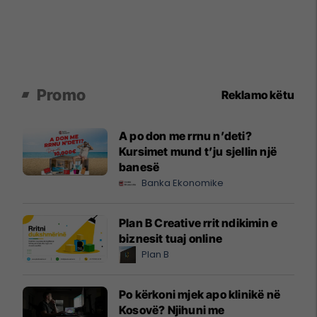
Promo
Reklamo këtu
A po don me rrnu n’deti?
Kursimet mund t’ju sjellin një
banesë
Banka Ekonomike
Plan B Creative rrit ndikimin e
biznesit tuaj online
Plan B
Po kërkoni mjek apo klinikë në
Kosovë? Njihuni me