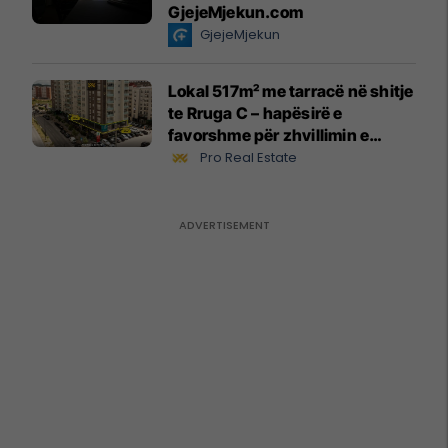
GjejeMjekun.com
GjejeMjekun
Lokal 517m² me tarracë në shitje
te Rruga C – hapësirë e
favorshme për zhvillimin e
biznesit #15796
Pro Real Estate