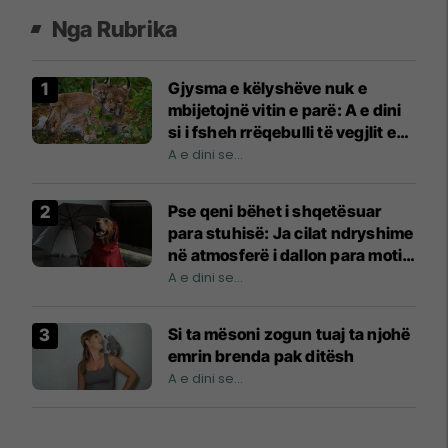
Nga Rubrika
Gjysma e këlyshëve nuk e
mbijetojnë vitin e parë: A e dini
si i fsheh rrëqebulli të vegjlit e
tij?
A e dini se...
Pse qeni bëhet i shqetësuar
para stuhisë: Ja cilat ndryshime
në atmosferë i dallon para motit
të keq
A e dini se...
Si ta mësoni zogun tuaj ta njohë
emrin brenda pak ditësh
A e dini se...