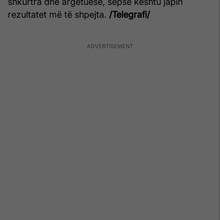
shkurtra dhe argëtuese, sepse kështu japin
rezultatet më të shpejta.
/Telegrafi/