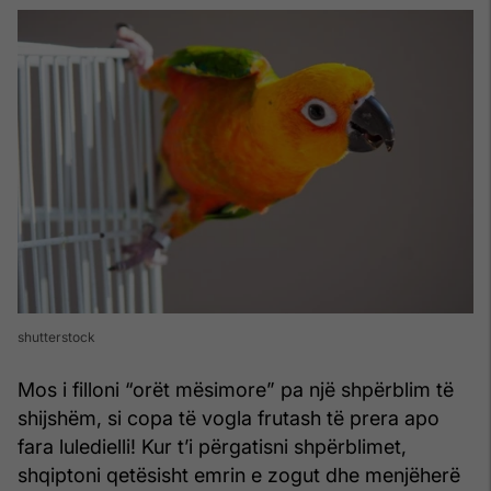
shutterstock
Mos i filloni “orët mësimore” pa një shpërblim të
shijshëm, si copa të vogla frutash të prera apo
fara luledielli! Kur t’i përgatisni shpërblimet,
shqiptoni qetësisht emrin e zogut dhe menjëherë