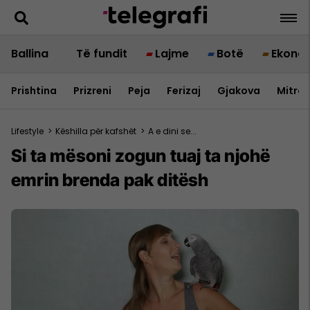
Ballina
Të fundit
Lajme
Botë
Ekono
Prishtina
Prizreni
Peja
Ferizaj
Gjakova
Mitrov
Lifestyle
>
Këshilla për kafshët
>
A e dini se...
Si ta mësoni zogun tuaj ta njohë
emrin brenda pak ditësh