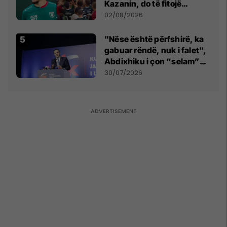
Kazanin, do të fitojë
miliona te Spartak Moska
02/08/2026
"Nëse është përfshirë, ka
gabuar rëndë, nuk i falet",
Abdixhiku i çon “selam”
Përparim Ramës
30/07/2026