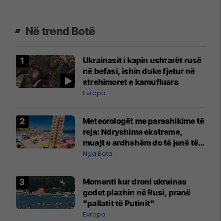
Në trend Botë
Ukrainasit i kapin ushtarët rusë
në befasi, ishin duke fjetur në
strehimoret e kamufluara
Evropa
Meteorologët me parashikime të
reja: Ndryshime ekstreme,
muajt e ardhshëm do të jenë të
pazakontë
Nga Bota
Momenti kur droni ukrainas
godet plazhin në Rusi, pranë
"pallatit të Putinit"
Evropa