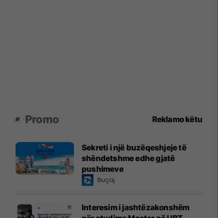
Promo
Reklamo këtu
Sekreti i një buzëqeshjeje të
shëndetshme edhe gjatë
pushimeve
Buçaj
Interesim i jashtëzakonshëm
për studime Master në UBT,