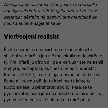
Në vijim janë disa këshilla kryesore të përcjella
nga kjo shkrimtare për të gjitha femrat që kanë
përjetuar dështim në dashuri dhe mendojnë se
nuk kanë bërë asgjë të keqe.
Vlerësojeni realisht
Është shumë e rëndësishme që me qetësi të
shikoni se çfarë ju jep një mashkull me dëshirën e
tij. Pra, çfarë ju ofron ai, pa e kërkuar atë në asnjë
mënyrë, as haptazi, as tinëz dhe as sinqerisht.
Bazuar në këtë, ju do të gjykoni më së miri se si
është ai, kështu që do ta keni më të lehtë të
kuptoni nëse ju përshtatet apo jo. Para se të
pyesni veten nëse jeni mjaftueshëm e mirë për të,
pyetni veten nëse ai është mjaft i mirë për ju.