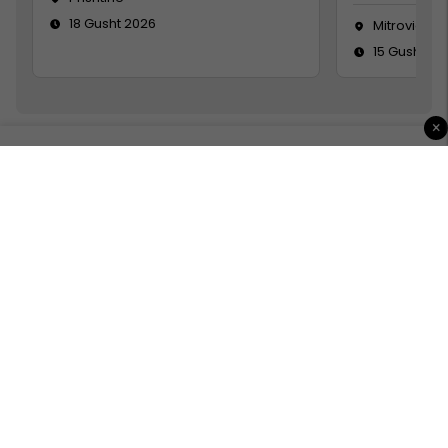
18 Gusht 2026
Mitrovicë
15 Gusht 20
×