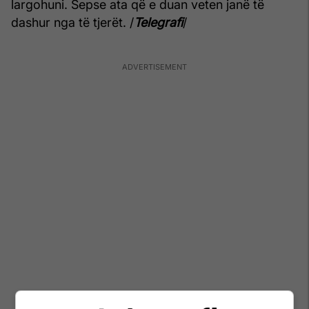
largohuni. Sepse ata që e duan veten janë të
dashur nga të tjerët. /
Telegrafi
/