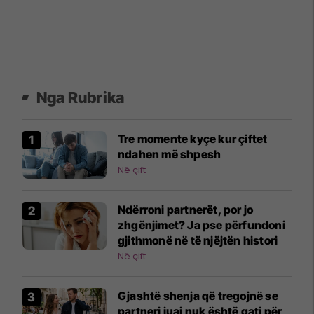
Nga Rubrika
Tre momente kyçe kur çiftet
ndahen më shpesh
Në çift
Ndërroni partnerët, por jo
zhgënjimet? Ja pse përfundoni
gjithmonë në të njëjtën histori
Në çift
Gjashtë shenja që tregojnë se
partneri juaj nuk është gati për