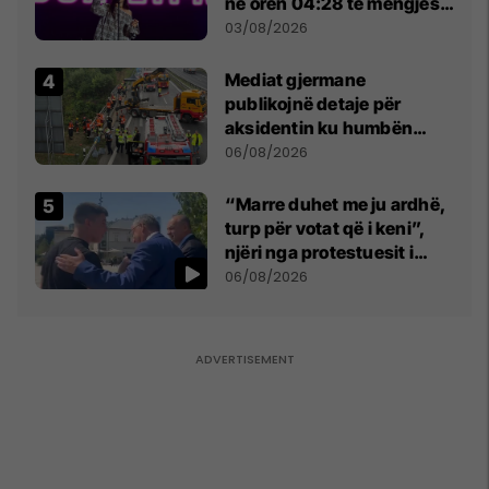
në orën 04:28 të mëngjesit
- dhe bota digjitale serbe
03/08/2026
shpall gjendjen e luftës
Mediat gjermane
publikojnë detaje për
aksidentin ku humbën
jetën tre mërgimtarë nga
06/08/2026
Komogllava e Ferizajt
“Marre duhet me ju ardhë,
turp për votat që i keni”,
njëri nga protestuesit i
drejtohet Bedri Hamzës
06/08/2026