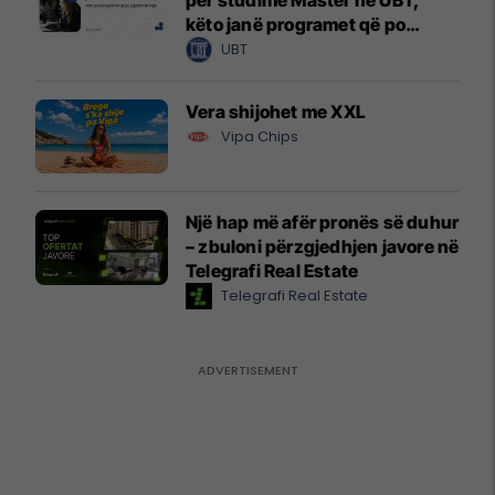
këto janë programet që po
zgjedhin të rinjtë
UBT
Vera shijohet me XXL
Vipa Chips
Një hap më afër pronës së duhur
– zbuloni përzgjedhjen javore në
Telegrafi Real Estate
Telegrafi Real Estate