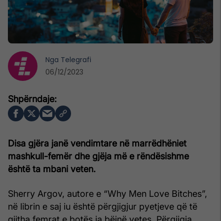
Nga
Telegrafi
06/12/2023
Disa gjëra janë vendimtare në marrëdhëniet
mashkull-femër dhe gjëja më e rëndësishme
është ta mbani veten.
Sherry Argov, autore e “Why Men Love Bitches”,
në librin e saj iu është përgjigjur pyetjeve që të
gjitha femrat e botës ia bëjnë vetes. Përgjigja