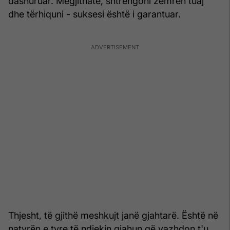
dashuruar. Megjithatë, shtrëngoni zemrën tuaj
dhe tërhiquni - suksesi është i garantuar.
Thjesht, të gjithë meshkujt janë gjahtarë. Është në
natyrën e tyre të ndjekin gjahun që vazhdon t'u