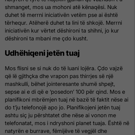
shmanget, mos ua mohoni atë kënaqësi. Nuk
duhet të merrni iniciativën vetëm pse ai është
tërhequr. Atëherë duhet ta lini të shkojë. Merrni
iniciativën kur vërtet dëshironi ta shihni, jo kur
dëshironi ta mbani me çdo kusht.
Udhëhiqeni jetën tuaj
Mos flisni se si nuk do të luani lojëra. Çdo vajzë
që lë gjithçka dhe vrapon pas thirrjes së një
mashkulli, bëhet jointeresante shumë shpejt,
sepse ai e di që e ‘posedon’ 100 për qind. Mos e
planifikoni mbrëmjen tuaj në bazë të faktit nëse ai
do t’ju telefonojë apo jo. Planifikojeni jetën tuaj
ashtu siç ju përshtatet dhe nëse ai vonon me
telefonatat, mos i ndryshoni planet tuaja. Është në
natyrën e burrave, fëmijëve të vegjël dhe