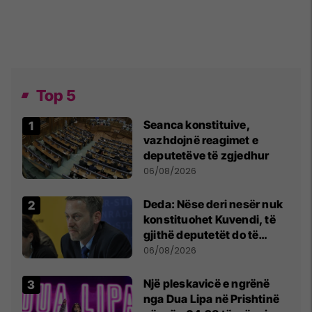
Top 5
Seanca konstituive,
vazhdojnë reagimet e
deputetëve të zgjedhur
06/08/2026
Deda: Nëse deri nesër nuk
konstituohet Kuvendi, të
gjithë deputetët do të
bëjnë shkelje të rëndë
06/08/2026
kushtetuese
Një pleskavicë e ngrënë
nga Dua Lipa në Prishtinë