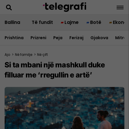
Ballina
Të fundit
Lajme
Botë
Ekono
Prishtina
Prizreni
Peja
Ferizaj
Gjakova
Mitrov
Ajo
>
Në familje
>
Në çift
Si ta mbani një mashkull duke
filluar me ‘rregullin e artë’