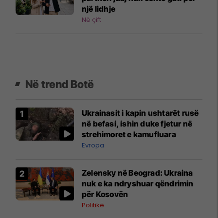
një lidhje
Në çift
Në trend Botë
Ukrainasit i kapin ushtarët rusë
në befasi, ishin duke fjetur në
strehimoret e kamufluara
Evropa
Zelensky në Beograd: Ukraina
nuk e ka ndryshuar qëndrimin
për Kosovën
Politikë