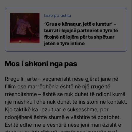
‘Grua e kënaqur, jetë e lumtur’ –
burrat i lejojnë partneret e tyre të
fitojnë në lojëra për ta shpëtuar
jetën e tyre intime
Mos i shkoni nga pas
Rregulli i artë – veçanërisht nëse gjërat janë në
fillim ose marrëdhënia është në një rrugë të
rrëshqitshme – është se nuk duhet të ndiqni kurrë
një mashkull dhe nuk duhet të insistoni në kontakt.
Kjo taktikë ka rezultuar e suksesshme, por
ndonjëherë është shumë e vështirë të zbatohet.
Është edhe më e vështirë nëse jeni marrëzisht e