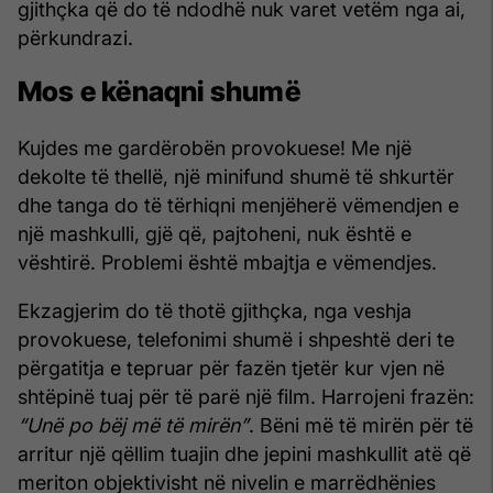
gjithçka që do të ndodhë nuk varet vetëm nga ai,
përkundrazi.
Mos e kënaqni shumë
Kujdes me gardërobën provokuese! Me një
dekolte të thellë, një minifund shumë të shkurtër
dhe tanga do të tërhiqni menjëherë vëmendjen e
një mashkulli, gjë që, pajtoheni, nuk është e
vështirë. Problemi është mbajtja e vëmendjes.
Ekzagjerim do të thotë gjithçka, nga veshja
provokuese, telefonimi shumë i shpeshtë deri te
përgatitja e tepruar për fazën tjetër kur vjen në
shtëpinë tuaj për të parë një film. Harrojeni frazën:
“Unë po bëj më të mirën”
. Bëni më të mirën për të
arritur një qëllim tuajin dhe jepini mashkullit atë që
meriton objektivisht në nivelin e marrëdhënies