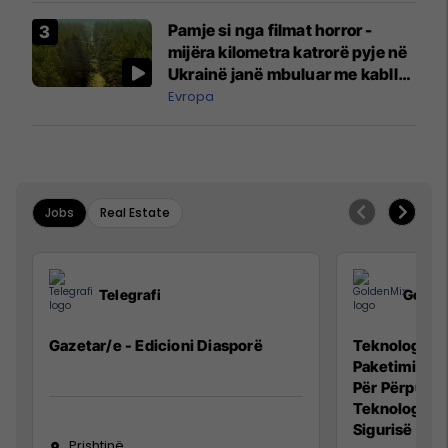
Pamje si nga filmat horror -
mijëra kilometra katrorë pyje në
Ukrainë janë mbuluar me kabllo
optike
Evropa
Jobs
Real Estate
Telegrafi
Golde
Gazetar/e - Edicioni Diasporë
Teknolog/e p
Paketimin e 
Për Përpunim
Teknolog/e 
Sigurisë së 
Prishtinë