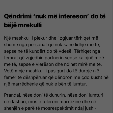
Qëndrimi ‘nuk më intereson’ do të
bëjë mrekulli
Një mashkull i pjekur dhe i zgjuar tërhiqet më
shumë nga personat që nuk kanë lidhje me të,
sepse në të kundërt do të vdesë. Tërhiqet nga
femrat që zgjedhin partnerin sepse kalojnë mirë
me të, sepse e vlerëson dhe ndihet mirë me të.
Vetëm një mashkull i pasigurt do të durojë një
femër të dëshpëruar që qëndron me çdo kusht në
një marrëdhënie që nuk e bën të lumtur.
Prandaj, nëse doni të duhurin, nëse doni lumturi
në dashuri, mos e toleroni marrëzinë dhe në
shenjën e parë të mosrespektimit ndaj jush -