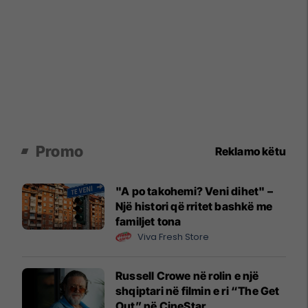
Promo
Reklamo këtu
"A po takohemi? Veni dihet" –
Një histori që rritet bashkë me
familjet tona
Viva Fresh Store
Russell Crowe në rolin e një
shqiptari në filmin e ri “The Get
Out” në CineStar