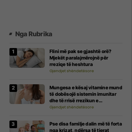
Nga Rubrika
Flini më pak se gjashtë orë?
Mjekët paralajmërojnë për
rreziqe të heshtura
Gjendjet shëndetësore
Mungesa e kësaj vitamine mund
të dobësojë sistemin imunitar
dhe të rrisë rrezikun e
infeksioneve
Gjendjet shëndetësore
Pse disa familje dalin më të forta
nga krizat, ndërsa të tjerat