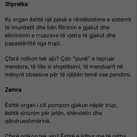
Shpretka
Ky organ është një pjesë e rëndësishme e sistemit
të imunitetit dhe bën filtrimin e gjakut dhe
eliminimin e rruazave të vjetra të gjakut dhe
papastërtitë nga trupi.
Çfarë ndikon tek ajo? Çdo "punë" e tepruar
mendore, të tilla si shqetësimi, të menduarit në
mënyrë obsesive për të njëjtën temë ose pendimi.
Zemra
Është organ i cili pompon gjakun nëpër trup,
është sinonim për jetën, shëndetin dhe
qëndrueshmërinë.
Çfarë ndikon tek ajo? Është e lidhur me të gjitha