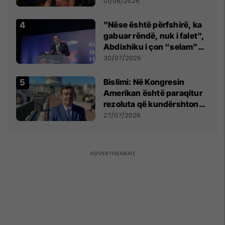
anti-shqiptare nga
01/08/2026
tribunat
"Nëse është përfshirë, ka
gabuar rëndë, nuk i falet",
Abdixhiku i çon “selam”
Përparim Ramës
30/07/2026
Bislimi: Në Kongresin
Amerikan është paraqitur
rezoluta që kundërshton
mbajtjen e Asamblesë
27/07/2026
Parlamentare të OSBE-së
në Beograd