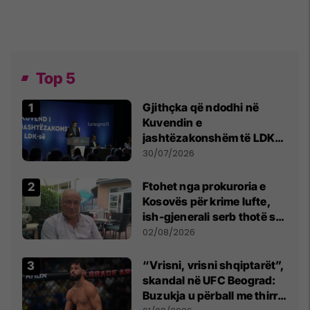
Top 5
Gjithçka që ndodhi në
Kuvendin e
jashtëzakonshëm të LDK-
së
30/07/2026
Ftohet nga prokuroria e
Kosovës për krime lufte,
ish-gjenerali serb thotë se
dikush e tradhtoi në
02/08/2026
Beograd
“Vrisni, vrisni shqiptarët”,
skandal në UFC Beograd:
Buzukja u përball me thirrje