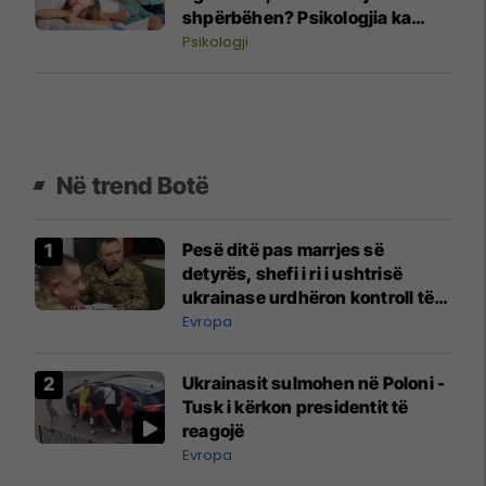
shpërbëhen? Psikologjia ka
përgjigjen
Psikologji
Në trend Botë
Pesë ditë pas marrjes së
detyrës, shefi i ri i ushtrisë
ukrainase urdhëron kontroll të
madh
Evropa
Ukrainasit sulmohen në Poloni -
Tusk i kërkon presidentit të
reagojë
Evropa