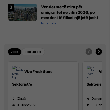
Vendet më të mira për
emigrantët në vitin 2026, po
mendoni të filloni një jetë jashtë
vendit?
Nga Bota
Jobs
Real Estate
Viva Fresh Store
Viva F
Sektorist/e
Sektorist/e
Xërxë
Deçan
8 Gusht 2026
8 Gusht 20