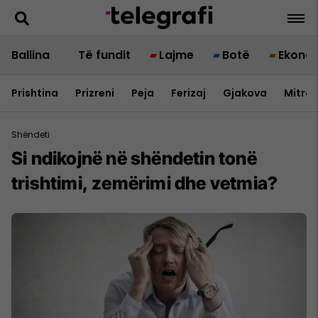
Ballina
Të fundit
Lajme
Botë
Ekono
Prishtina
Prizreni
Peja
Ferizaj
Gjakova
Mitrov
Shëndeti
Si ndikojnë në shëndetin tonë
trishtimi, zemërimi dhe vetmia?