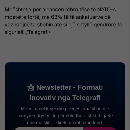
Mbështetja për aleancën mbrojtëse të NATO-s
mbetet e fortë, me 63% të të anketuarve që
vazhdojnë ta shohin atë si një shtyllë qendrore të
sigurisë. /Telegrafi/