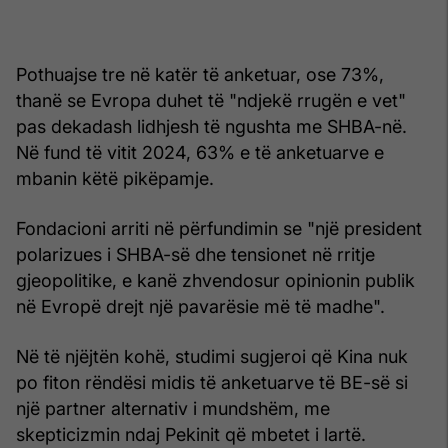
Pothuajse tre në katër të anketuar, ose 73%,
thanë se Evropa duhet të "ndjekë rrugën e vet"
pas dekadash lidhjesh të ngushta me SHBA-në.
Në fund të vitit 2024, 63% e të anketuarve e
mbanin këtë pikëpamje.
Fondacioni arriti në përfundimin se "një president
polarizues i SHBA-së dhe tensionet në rritje
gjeopolitike, e kanë zhvendosur opinionin publik
në Evropë drejt një pavarësie më të madhe".
Në të njëjtën kohë, studimi sugjeroi që Kina nuk
po fiton rëndësi midis të anketuarve të BE-së si
një partner alternativ i mundshëm, me
skepticizmin ndaj Pekinit që mbetet i lartë.