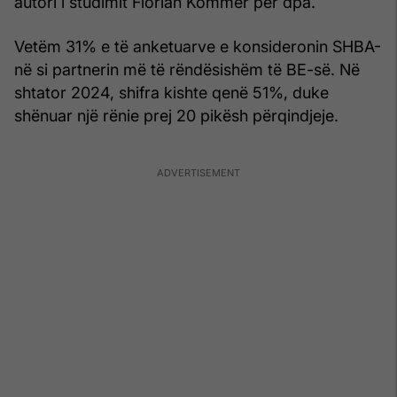
autori i studimit Florian Kommer për dpa.
Vetëm 31% e të anketuarve e konsideronin SHBA-
në si partnerin më të rëndësishëm të BE-së. Në
shtator 2024, shifra kishte qenë 51%, duke
shënuar një rënie prej 20 pikësh përqindjeje.