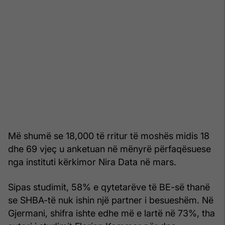
Më shumë se 18,000 të rritur të moshës midis 18
dhe 69 vjeç u anketuan në mënyrë përfaqësuese
nga instituti kërkimor Nira Data në mars.
Sipas studimit, 58% e qytetarëve të BE-së thanë
se SHBA-të nuk ishin një partner i besueshëm. Në
Gjermani, shifra ishte edhe më e lartë në 73%, tha