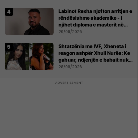
Labinot Rexha njofton arritjen e
rëndësishme akademike - i
njihet diploma e masterit në
Psikologji në Zvicër
29/06/2026
Shtatzënia me IVF, Xheneta i
reagon ashpër Xhuli Nurës: Ke
gabuar, ndjenjën e babait nuk
mund t'ia plotësosh kurrë
28/06/2026