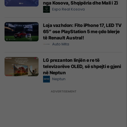
nga Kosova, Shqipëria dhe Mali i Zi
Expo Real Kosova
Loja vazhdon: Fito iPhone 17, LED TV
65” ose PlayStation 5 me çdo blerje
të Renault Austral!
Auto Mita
LG prezanton linjën e re të
televizorëve OLED, së shpejti e gjeni
në Neptun
Neptun