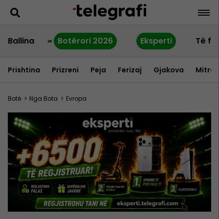
Ballina
Botërori 2026
Eksperti
Të fu
Prishtina
Prizreni
Peja
Ferizaj
Gjakova
Mitrov
Botë
>
Nga Bota
>
Evropa