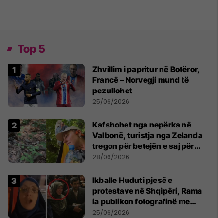
Top 5
Zhvillim i papritur në Botëror,
Francë – Norvegji mund të
pezullohet
25/06/2026
Kafshohet nga nepërka në
Valbonë, turistja nga Zelanda
tregon për betejën e saj për
mbijetesë
28/06/2026
Ikballe Huduti pjesë e
protestave në Shqipëri, Rama
ia publikon fotografinë me
Ahmadinejadin e Iranit
25/06/2026