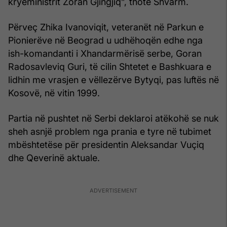
kryeministrit Zoran Gjingjiq”, thotë Shvarm.
Përveç Zhika Ivanoviqit, veteranët në Parkun e
Pionierëve në Beograd u udhëhoqën edhe nga
ish-komandanti i Xhandarmërisë serbe, Goran
Radosavleviq Guri, të cilin Shtetet e Bashkuara e
lidhin me vrasjen e vëllezërve Bytyqi, pas luftës në
Kosovë, në vitin 1999.
Partia në pushtet në Serbi deklaroi atëkohë se nuk
sheh asnjë problem nga prania e tyre në tubimet
mbështetëse për presidentin Aleksandar Vuçiq
dhe Qeverinë aktuale.