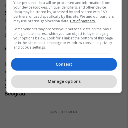
Your personal data will be processed and information from
krerëve të Shërbimit të Sigurimit Shtetëror të
your device (cookies, unique identifiers, and other device
data) may be stored by, accessed by and shared with 369
Serbisë, Jovica Stanishiq dhe Franko Simatoviq,
partners, or used specifically by this site. We and our partners
kundër Ivanoviqit nuk u zhvillua asnjë procedurë
may use precise geolocation data.
List of partners.
ligjore as para gjykatave ndërkombëtare dhe as
Some vendors may process your personal data on the basis
of legitimate interest, which you can object to by managing
brenda Serbisë.
your options below. Look for a link at the bottom of this page
or in the site menu to manage or withdraw consent in privacy
and cookie settings.
Veteranët në mbrojtje të pushtetit
Ivanoviq ishte për herë të fundit në qendër të
Consent
vëmendjes publike në mars të vitit 2025, kur
udhëhoqi veteranët e Njësisë së Operacioneve
Manage options
Speciale në një kamp në Parkun e Pionierëve në
Beograd.