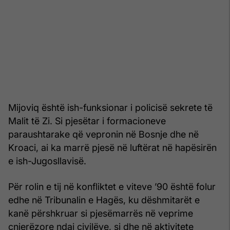
Mijoviq është ish-funksionar i policisë sekrete të
Malit të Zi. Si pjesëtar i formacioneve
paraushtarake që vepronin në Bosnje dhe në
Kroaci, ai ka marrë pjesë në luftërat në hapësirën
e ish-Jugosllavisë.
Për rolin e tij në konfliktet e viteve ’90 është folur
edhe në Tribunalin e Hagës, ku dëshmitarët e
kanë përshkruar si pjesëmarrës në veprime
çnjerëzore ndaj civilëve, si dhe në aktivitete