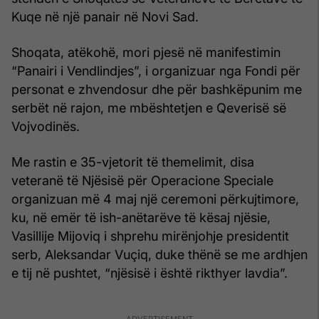
Kuqe në një panair në Novi Sad.
Shoqata, atëkohë, mori pjesë në manifestimin
“Panairi i Vendlindjes”, i organizuar nga Fondi për
personat e zhvendosur dhe për bashkëpunim me
serbët në rajon, me mbështetjen e Qeverisë së
Vojvodinës.
Me rastin e 35-vjetorit të themelimit, disa
veteranë të Njësisë për Operacione Speciale
organizuan më 4 maj një ceremoni përkujtimore,
ku, në emër të ish-anëtarëve të kësaj njësie,
Vasillije Mijoviq i shprehu mirënjohje presidentit
serb, Aleksandar Vuçiq, duke thënë se me ardhjen
e tij në pushtet, “njësisë i është rikthyer lavdia”.