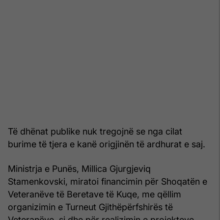
Të dhënat publike nuk tregojnë se nga cilat
burime të tjera e kanë origjinën të ardhurat e saj.
Ministrja e Punës, Millica Gjurgjeviq
Stamenkovski, miratoi financimin për Shoqatën e
Veteranëve të Beretave të Kuqe, me qëllim
organizimin e Turneut Gjithëpërfshirës të
Veteranëve, si dhe për realizimin e projekteve