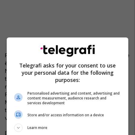
Përfaqësues ligjor i Shoqatës së Beretave të Kuqe
është Zhivorad Zhika Ivanoviq, ish-anëtar i
Telegrafi asks for your consent to use
Njësisë së Operacioneve Speciale, i cili, siç mund
your personal data for the following
të shihet në një video nga maji i vitit 1997, i
purposes:
raportonte presidentit të atëhershëm të
Personalised advertising and content, advertising and
Republikës Federale të Jugosllavisë, Sllobodan
content measurement, audience research and
Millosheviq, në një ceremoni që shënonte
services development
themelimin e Njësisë në Kulla, në Serbinë
Store and/or access information on a device
veriperëndimore.
Learn more
Edhe pse emri i tij u përmend në gjyqin e ish-