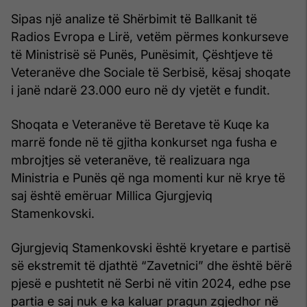
Sipas një analize të Shërbimit të Ballkanit të
Radios Evropa e Lirë, vetëm përmes konkurseve
të Ministrisë së Punës, Punësimit, Çështjeve të
Veteranëve dhe Sociale të Serbisë, kësaj shoqate
i janë ndarë 23.000 euro në dy vjetët e fundit.
Shoqata e Veteranëve të Beretave të Kuqe ka
marrë fonde në të gjitha konkurset nga fusha e
mbrojtjes së veteranëve, të realizuara nga
Ministria e Punës që nga momenti kur në krye të
saj është emëruar Millica Gjurgjeviq
Stamenkovski.
Gjurgjeviq Stamenkovski është kryetare e partisë
së ekstremit të djathtë “Zavetnici” dhe është bërë
pjesë e pushtetit në Serbi në vitin 2024, edhe pse
partia e saj nuk e ka kaluar pragun zgjedhor në