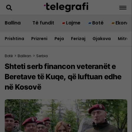
Ballina
Të fundit
Lajme
Botë
Ekono
Prishtina
Prizreni
Peja
Ferizaj
Gjakova
Mitrov
Botë
>
Ballkan
>
Serbia
Shteti serb financon veteranët e
Beretave të Kuqe, që luftuan edhe
në Kosovë