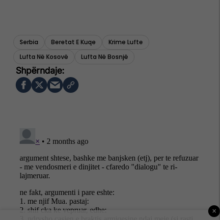
Serbia
Beretat E Kuqe
Krime Lufte
Lufta Në Kosovë
Lufta Në Bosnjë
×