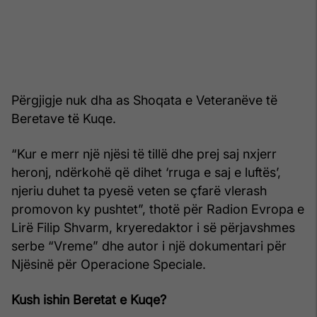
Përgjigje nuk dha as Shoqata e Veteranëve të
Beretave të Kuqe.
“Kur e merr një njësi të tillë dhe prej saj nxjerr
heronj, ndërkohë që dihet ‘rruga e saj e luftës’,
njeriu duhet ta pyesë veten se çfarë vlerash
promovon ky pushtet”, thotë për Radion Evropa e
Lirë Filip Shvarm, kryeredaktor i së përjavshmes
serbe “Vreme” dhe autor i një dokumentari për
Njësinë për Operacione Speciale.
Kush ishin Beretat e Kuqe?