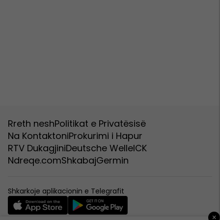
Rreth nesh
Politikat e Privatësisë
Na Kontaktoni
Prokurimi i Hapur
RTV Dukagjini
Deutsche Welle
ICK
Ndreqe.com
Shkabaj
Germin
Shkarkoje aplikacionin e Telegrafit
×