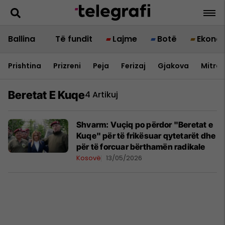
Ballina
Të fundit
Lajme
Botë
Ekono
Prishtina
Prizreni
Peja
Ferizaj
Gjakova
Mitrov
Beretat E Kuqe
4 Artikuj
Shvarm: Vuçiq po përdor "Beretat e
Kuqe" për të frikësuar qytetarët dhe
për të forcuar bërthamën radikale
Kosovë
13/05/2026