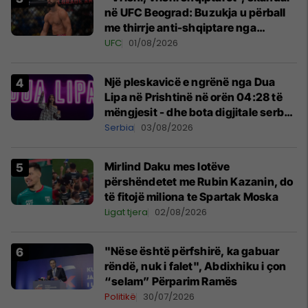
në UFC Beograd: Buzukja u përball
me thirrje anti-shqiptare nga
tribunat
UFC
01/08/2026
Një pleskavicë e ngrënë nga Dua
Lipa në Prishtinë në orën 04:28 të
mëngjesit - dhe bota digjitale serbe
shpall gjendjen e luftës
Serbia
03/08/2026
Mirlind Daku mes lotëve
përshëndetet me Rubin Kazanin, do
të fitojë miliona te Spartak Moska
Ligat tjera
02/08/2026
"Nëse është përfshirë, ka gabuar
rëndë, nuk i falet", Abdixhiku i çon
“selam” Përparim Ramës
Politikë
30/07/2026