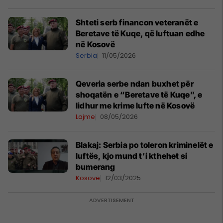
Shteti serb financon veteranët e
Beretave të Kuqe, që luftuan edhe
në Kosovë
Serbia
11/05/2026
Qeveria serbe ndan buxhet për
shoqatën e “Beretave të Kuqe”, e
lidhur me krime lufte në Kosovë
Lajme
08/05/2026
Blakaj: Serbia po toleron kriminelët e
luftës, kjo mund t’i kthehet si
bumerang
Kosovë
12/03/2025