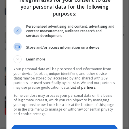
robotikës: Kosova drejt Koresë së
your personal data for the following
Jugut
purposes:
UBT
Personalised advertising and content, advertising and
content measurement, audience research and
Objekt 2475m² me qira në Sllatinë të
services development
Madhe – hapësirë e përshtatshme
për zhvillimin e biznesit #16068
Store and/or access information on a device
Pro Real Estate
Learn more
Your personal data will be processed and information from
Zgjidhni PrishtinaTicket për
your device (cookies, unique identifiers, and other device
udhëtimin tuaj drejt Hamburgut
data) may be stored by, accessed by and shared with 369
Prishtina Ticket
partners, or used specifically by this site. We and our partners
may use precise geolocation data.
List of partners.
Some vendors may process your personal data on the basis
Karburant cilësor dhe shumë më
of legitimate interest, which you can object to by managing
your options below. Look for a link at the bottom of this page
tepër!
or in the site menu to manage or withdraw consent in privacy
Petrol Company
and cookie settings.