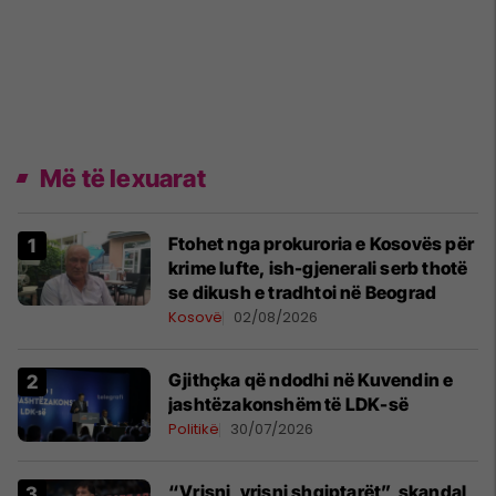
Më të lexuarat
Ftohet nga prokuroria e Kosovës për
krime lufte, ish-gjenerali serb thotë
se dikush e tradhtoi në Beograd
Kosovë
02/08/2026
Gjithçka që ndodhi në Kuvendin e
jashtëzakonshëm të LDK-së
Politikë
30/07/2026
“Vrisni, vrisni shqiptarët”, skandal