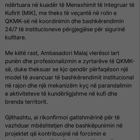
ndërtuara në kuadër të Menaxhimit të Integruar të
Kufirit (MIK), me theks të veçantë në rolin e
QKMK-së në koordinimin dhe bashkërendimin
24/7 të institucioneve përgjegjëse për sigurinë
kufitare.
Me këtë rast, Ambasadori Malaj vlerësoi lart
punën dhe profesionalizmin e zyrtarëve të QKMK-
së, duke theksuar se kjo qendër përfaqëson një
model të avancuar të bashkërendimit institucional
në rajon dhe një mekanizëm kyç në parandalimin
e aktiviteteve të kundërligjshme në kufi dhe
brenda territorit.
Gjithashtu, ai rikonfirmoi gatishmërinë për të
vazhduar mbështetjen dhe bashkëpunimin në
projektet që kontribuojnë në forcimin e