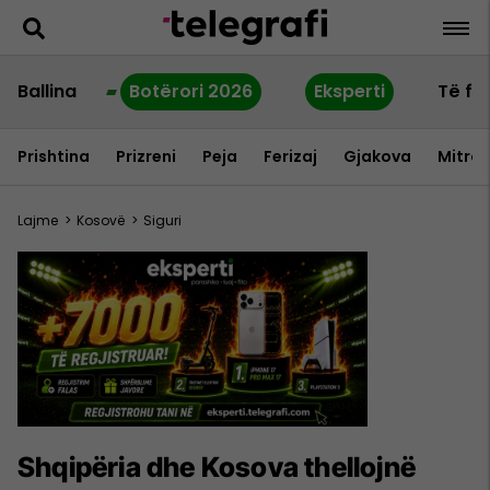
Ballina
Botërori 2026
Eksperti
Të fu
Prishtina
Prizreni
Peja
Ferizaj
Gjakova
Mitrov
Lajme
>
Kosovë
>
Siguri
Shqipëria dhe Kosova thellojnë