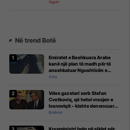
Siguri
Në trend Botë
Emiratet e Bashkuara Arabe
kanë një plan të madh për të
anashkaluar Ngushticën e
Hormuzit
Azia
Vdes gazetari serb Stefan
Cvetkoviq, që hetoi vrasjen e
Ivanoviqit – kishte denoncuar
kërcënime ndaj vëllezërve
Ballkan
Vuçiq
Kryeministri belg në siklet për