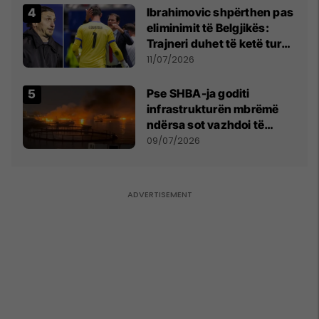
kërkon shkarkimin e
Ibrahimovic shpërthen pas
menjëhershëm të
eliminimit të Belgjikës:
Snezhana Paunoviq
Trajneri duhet të ketë turp,
ai lojtar se meritoi të luante
11/07/2026
Pse SHBA-ja goditi
infrastrukturën mbrëmë
ndërsa sot vazhdoi të
zmbrapsë sulmet iraniane
09/07/2026