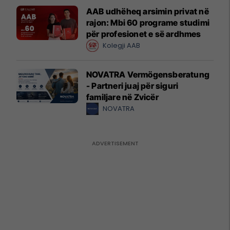
AAB udhëheq arsimin privat në
rajon: Mbi 60 programe studimi
për profesionet e së ardhmes
Kolegji AAB
NOVATRA Vermögensberatung
- Partneri juaj për siguri
familjare në Zvicër
NOVATRA