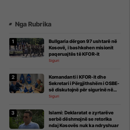
Nga Rubrika
Bullgaria dërgon 97 ushtarë në
Kosovë, i bashkohen misionit
paqeruajtës të KFOR-it
Siguri
Komandanti i KFOR-it dhe
Sekretari i Përgjithshëm i OSBE-
së diskutojnë për sigurinë në
Kosovë
Siguri
Islami: Deklaratat e zyrtarëve
serbë dëshmojnë se retorika
ndaj Kosovës nuk ka ndryshuar