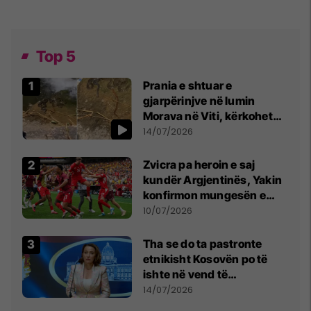
Top 5
Prania e shtuar e
gjarpërinjve në lumin
Morava në Viti, kërkohet
kujdes nga qytetarët
14/07/2026
Zvicra pa heroin e saj
kundër Argjentinës, Yakin
konfirmon mungesën e
madhe
10/07/2026
Tha se do ta pastronte
etnikisht Kosovën po të
ishte në vend të
Millosheviqit, Lëvizja e
14/07/2026
Qytetarëve të Lirë në Serbi