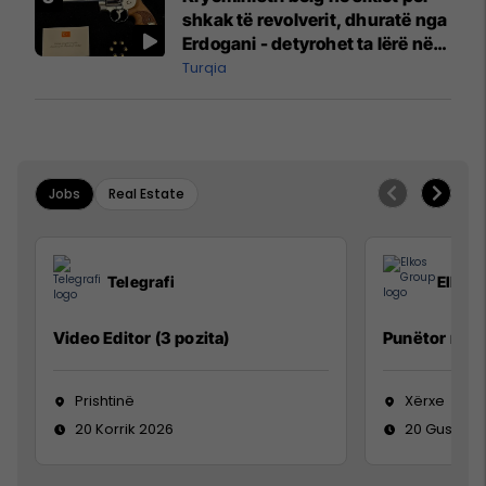
shkak të revolverit, dhuratë nga
Erdogani - detyrohet ta lërë në
një bazë ushtarake
Turqia
Jobs
Real Estate
Telegrafi
Elkos
Video Editor (3 pozita)
Punëtor në 
Prishtinë
Xërxe
20 Korrik 2026
20 Gusht 2