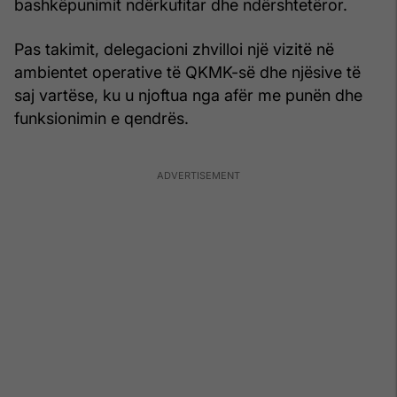
bashkëpunimit ndërkufitar dhe ndërshtetëror.
Pas takimit, delegacioni zhvilloi një vizitë në
ambientet operative të QKMK-së dhe njësive të
saj vartëse, ku u njoftua nga afër me punën dhe
funksionimin e qendrës.