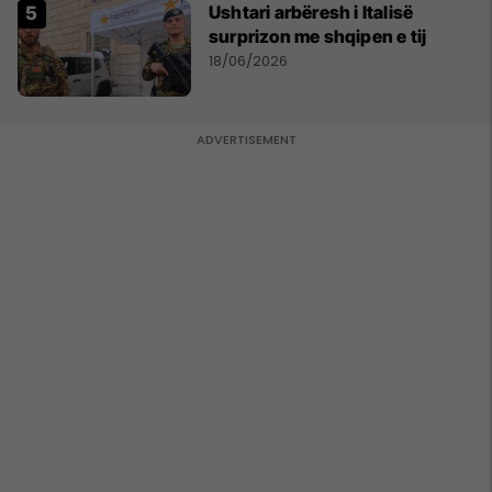
Ushtari arbëresh i Italisë
surprizon me shqipen e tij
18/06/2026