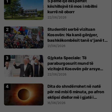
5 pemë që ekspertët
këshillojnë të mos i mbillni
kurrë në oborr
22/06/2026
Studentët serbë vizituan
Kosovën: Na kanë gënjyer,
bashkëkombësit tanë s’janë të
shtypur
21/06/2026
​Gjykata Speciale: Të
paraburgosurit mund të
vizitojnë Kosovën për arsye
humanitare
22/06/2026
Dita do shndërrohet në natë
për më mbi 6 minuta, po afron
eklipsi diellor më i gjatë i
shekullit të 21-të
16/06/2026