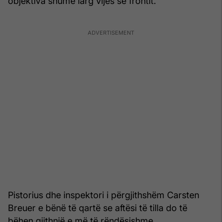
objektiva shumë larg vijës së frontit.
Pistorius dhe inspektori i përgjithshëm Carsten
Breuer e bënë të qartë se aftësi të tilla do të
bëhen gjithnjë e më të rëndësishme.