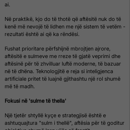
ai.
Në praktikë, kjo do të thotë që aftësitë nuk do të
kenë më nevojë të lidhen me një sistem të vetëm -
rezultati është ai që ka rëndësi.
Fushat prioritare përfshijnë mbrojtjen ajrore,
aftësitë e sulmeve me rreze të gjatë veprimi dhe
aftësinë për të zhvilluar luftë moderne, të bazuar
në të dhëna. Teknologjitë e reja si inteligjenca
artificiale pritet të luajnë gjithashtu një rol shumë
më të madh.
Fokusi në 'sulme të thella'
Një tjetër shtyllë kyçe e strategjisë është e
ashtuquajtura "sulm i thellë", aftësia për të goditur