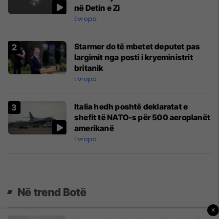
në Detin e Zi
Evropa
Starmer do të mbetet deputet pas
largimit nga posti i kryeministrit
britanik
Evropa
Italia hedh poshtë deklaratat e
shefit të NATO-s për 500 aeroplanët
amerikanë
Evropa
Në trend Botë
×