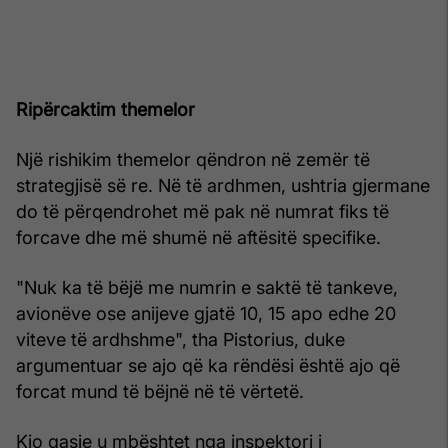
Ripërcaktim themelor
Një rishikim themelor qëndron në zemër të
strategjisë së re. Në të ardhmen, ushtria gjermane
do të përqendrohet më pak në numrat fiks të
forcave dhe më shumë në aftësitë specifike.
"Nuk ka të bëjë me numrin e saktë të tankeve,
avionëve ose anijeve gjatë 10, 15 apo edhe 20
viteve të ardhshme", tha Pistorius, duke
argumentuar se ajo që ka rëndësi është ajo që
forcat mund të bëjnë në të vërtetë.
Kjo qasje u mbështet nga inspektori i