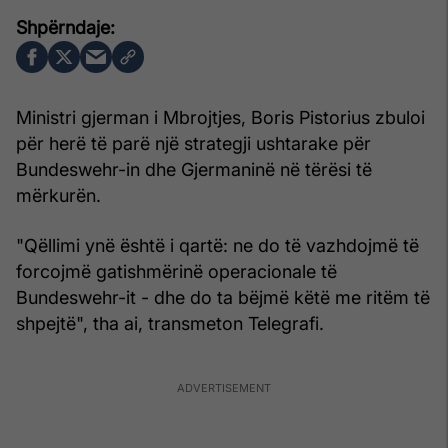
Ministri gjerman i Mbrojtjes, Boris Pistorius zbuloi
për herë të parë një strategji ushtarake për
Bundeswehr-in dhe Gjermaninë në tërësi të
mërkurën.
"Qëllimi ynë është i qartë: ne do të vazhdojmë të
forcojmë gatishmërinë operacionale të
Bundeswehr-it - dhe do ta bëjmë këtë me ritëm të
shpejtë", tha ai, transmeton Telegrafi.