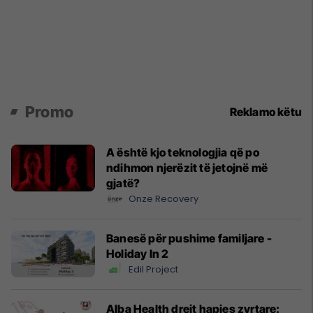
Promo
Reklamo këtu
A është kjo teknologjia që po
ndihmon njerëzit të jetojnë më
gjatë?
Onze Recovery
Banesë për pushime familjare -
Holiday In 2
Edil Project
Alba Health drejt hapjes zyrtare: