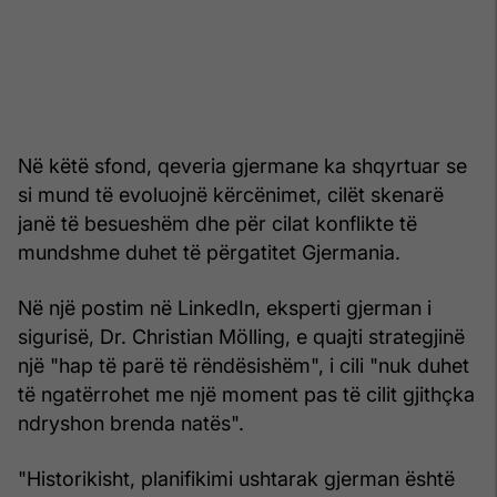
Në këtë sfond, qeveria gjermane ka shqyrtuar se
si mund të evoluojnë kërcënimet, cilët skenarë
janë të besueshëm dhe për cilat konflikte të
mundshme duhet të përgatitet Gjermania.
Në një postim në LinkedIn, eksperti gjerman i
sigurisë, Dr. Christian Mölling, e quajti strategjinë
një "hap të parë të rëndësishëm", i cili "nuk duhet
të ngatërrohet me një moment pas të cilit gjithçka
ndryshon brenda natës".
"Historikisht, planifikimi ushtarak gjerman është