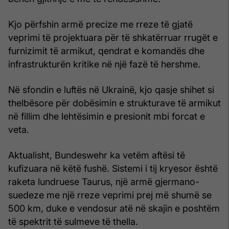
Kjo përfshin armë precize me rreze të gjatë
veprimi të projektuara për të shkatërruar rrugët e
furnizimit të armikut, qendrat e komandës dhe
infrastrukturën kritike në një fazë të hershme.
Në sfondin e luftës në Ukrainë, kjo qasje shihet si
thelbësore për dobësimin e strukturave të armikut
në fillim dhe lehtësimin e presionit mbi forcat e
veta.
Aktualisht, Bundeswehr ka vetëm aftësi të
kufizuara në këtë fushë. Sistemi i tij kryesor është
raketa lundruese Taurus, një armë gjermano-
suedeze me një rreze veprimi prej më shumë se
500 km, duke e vendosur atë në skajin e poshtëm
të spektrit të sulmeve të thella.