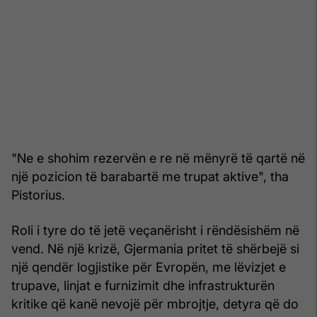
"Ne e shohim rezervën e re në mënyrë të qartë në
një pozicion të barabartë me trupat aktive", tha
Pistorius.
Roli i tyre do të jetë veçanërisht i rëndësishëm në
vend. Në një krizë, Gjermania pritet të shërbejë si
një qendër logjistike për Evropën, me lëvizjet e
trupave, linjat e furnizimit dhe infrastrukturën
kritike që kanë nevojë për mbrojtje, detyra që do