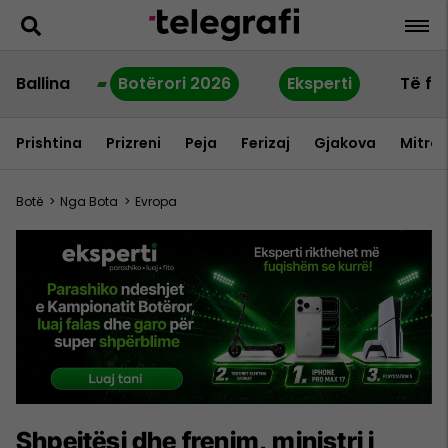
Ballina
Botërori 2026
Eksperti
Të fu
Prishtina
Prizreni
Peja
Ferizaj
Gjakova
Mitrov
Botë
>
Nga Bota
>
Evropa
Shpejtësi dhe frenim, ministri i