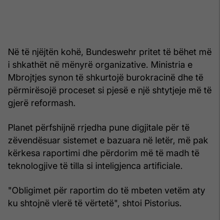
Në të njëjtën kohë, Bundeswehr pritet të bëhet më
i shkathët në mënyrë organizative. Ministria e
Mbrojtjes synon të shkurtojë burokracinë dhe të
përmirësojë proceset si pjesë e një shtytjeje më të
gjerë reformash.
Planet përfshijnë rrjedha pune digjitale për të
zëvendësuar sistemet e bazuara në letër, më pak
kërkesa raportimi dhe përdorim më të madh të
teknologjive të tilla si inteligjenca artificiale.
"Obligimet për raportim do të mbeten vetëm aty
ku shtojnë vlerë të vërtetë", shtoi Pistorius.