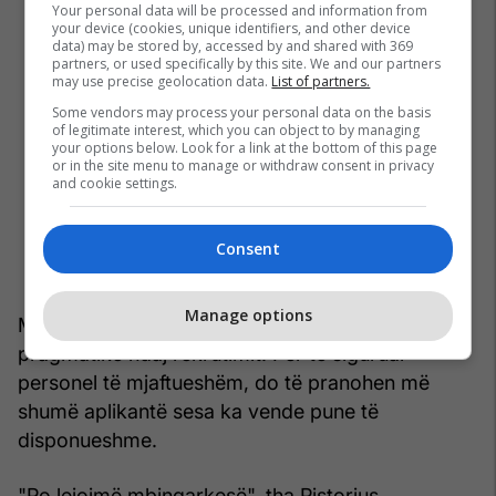
Your personal data will be processed and information from
your device (cookies, unique identifiers, and other device
data) may be stored by, accessed by and shared with 369
partners, or used specifically by this site. We and our partners
may use precise geolocation data.
List of partners.
Some vendors may process your personal data on the basis
of legitimate interest, which you can object to by managing
your options below. Look for a link at the bottom of this page
or in the site menu to manage or withdraw consent in privacy
and cookie settings.
Consent
Manage options
Ministria e Mbrojtjes thotë se po ndjek një qasje
pragmatike ndaj rekrutimit. Për të siguruar
personel të mjaftueshëm, do të pranohen më
shumë aplikantë sesa ka vende pune të
disponueshme.
"Po lejojmë mbingarkesë", tha Pistorius.