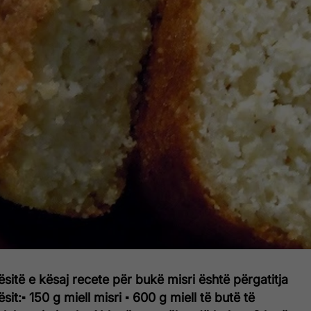
sitë e kësaj recete për bukë misri është përgatitja
sit:
▪ 150 g miell misri
▪ 600 g miell të butë të