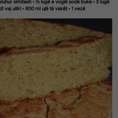
pluhur simitesh
▪ ½ lugë e vogël sodë buke
▪ 3 lugë
dl vaj ulliri
▪ 600 ml ujë të vakët
▪ 1 vezë