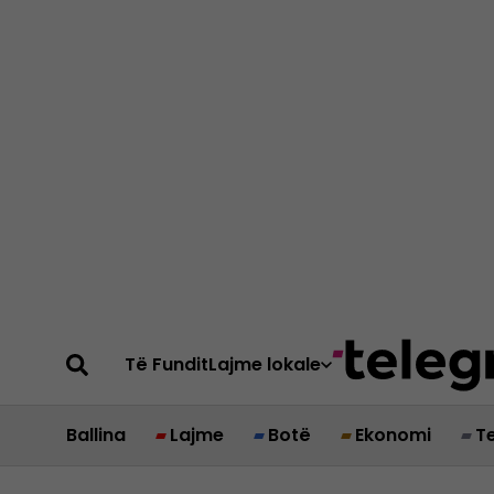
Të Fundit
Lajme lokale
Ballina
Lajme
Botë
Ekonomi
T