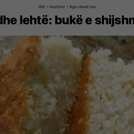
Stili
>
Kuzhina
>
Nga duart tua
dhe lehtë: bukë e shijsh