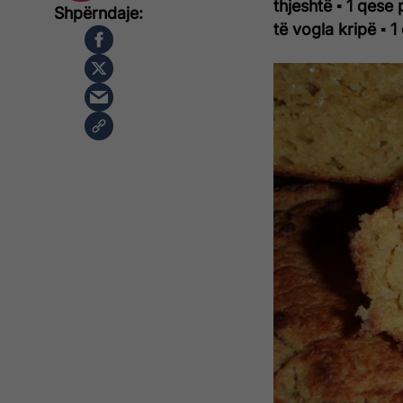
thjeshtë
▪ 1 qese 
të vogla kripë
▪ 1 