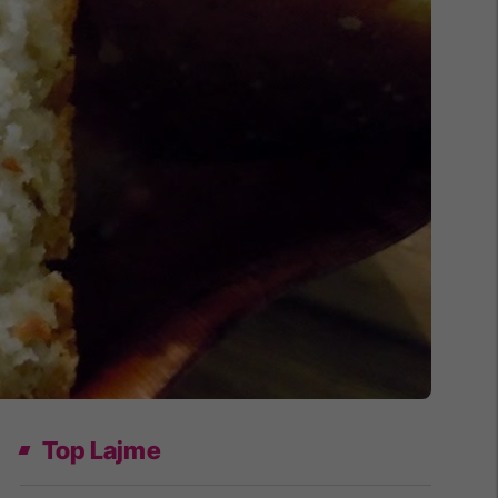
Top Lajme