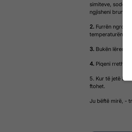
simiteve, sodën e
ngjisheni brumin.
2.
Furrën ngroheni
temperaturën në
3.
Bukën lëreni në
4.
Piqeni rreth 4
5. Kur të jetë bu
ftohet.
Ju bëftë mirë, -