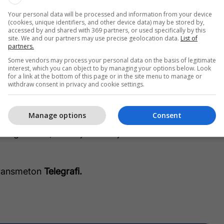
 bukës dhe kripën. Shtoni vajin e ullirit dhe me ujë
Your personal data will be processed and information from your device
(cookies, unique identifiers, and other device data) may be stored by,
accessed by and shared with 369 partners, or used specifically by this
site. We and our partners may use precise geolocation data.
List of
 në 250 gradë, dhe kur të ngrohet uleni
partners.
 200 gradë.
Some vendors may process your personal data on the basis of legitimate
interest, which you can object to by managing your options below. Look
for a link at the bottom of this page or in the site menu to manage or
 tepsi të lyer me vaj dhe lyeni me një vezë.
withdraw consent in privacy and cookie settings.
5 minuta në 200 gradë.
Manage options
Consent
ka e gatshme, mbulojeni me një leckë dhe lëreni të
 transmeton
Telegrafi.