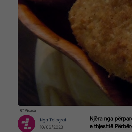
6:"Picasa
Njëra nga përparë
Nga
Telegrafi
e thjeshtë
Përbërë
10/06/2023