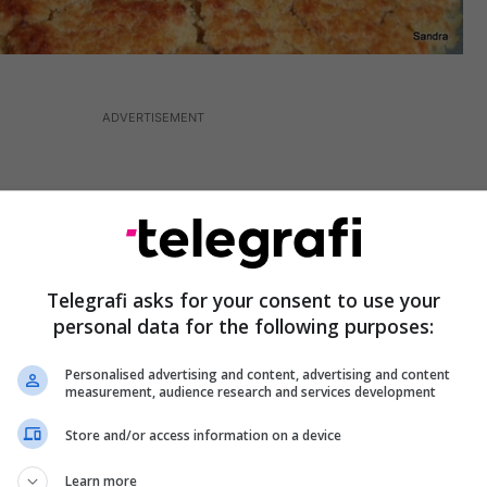
Telegrafi asks for your consent to use your
personal data for the following purposes:
Personalised advertising and content, advertising and content
measurement, audience research and services development
Store and/or access information on a device
eni miellin e thjeshtë, miellin e misrit, pluhurin e
Learn more