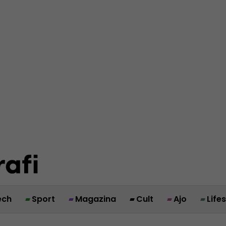
ech
Sport
Magazina
Cult
Ajo
Life