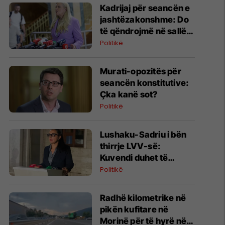
Kadrijaj për seancën e
jashtëzakonshme: Do
të qëndrojmë në sallë, i
kemi nënshkrimet
Politikë
​Murati-opozitës për
seancën konstitutive:
Çka kanë sot?
Politikë
Lushaku-Sadriu i bën
thirrje LVV-së:
Kuvendi duhet të
konstituohet sonte
Politikë
​Radhë kilometrike në
pikën kufitare në
Morinë për të hyrë në