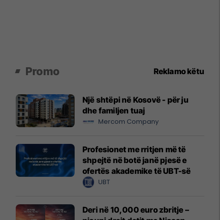
Promo
Reklamo këtu
Një shtëpi në Kosovë - për ju
dhe familjen tuaj
Mercom Company
Profesionet me rritjen më të
shpejtë në botë janë pjesë e
ofertës akademike të UBT-së
UBT
Deri në 10,000 euro zbritje –