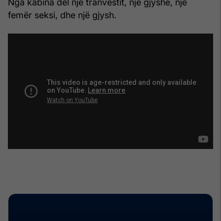
Nga kabina del një tranvestit, një gjyshe, një
femër seksi, dhe një gjysh.