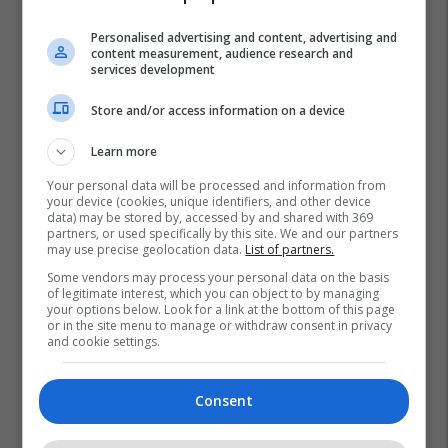
Top 5
Personalised advertising and content, advertising and
content measurement, audience research and
Rama: Shtëpia në "Rrugën
services development
A" është ndërtuar pa leje
dhe në pronë komunale
Store and/or access information on a device
22/07/2026
Learn more
Mbappe rendit gjashtë
Your personal data will be processed and information from
futbollistët më të mëdhenj
your device (cookies, unique identifiers, and other device
në historinë e Kupës së
data) may be stored by, accessed by and shared with 369
partners, or used specifically by this site. We and our partners
Botës, Messi mbetet i dyti
23/07/2026
may use precise geolocation data.
List of partners.
Some vendors may process your personal data on the basis
Fjalët e para të Joshuas
of legitimate interest, which you can object to by managing
pas fitores me nokaut ndaj
your options below. Look for a link at the bottom of this page
or in the site menu to manage or withdraw consent in privacy
Kristian Prengës
and cookie settings.
26/07/2026
Vetëm dy raunde dhe
Consent
miliona euro në xhep,
zbulohet sa fituan Joshua