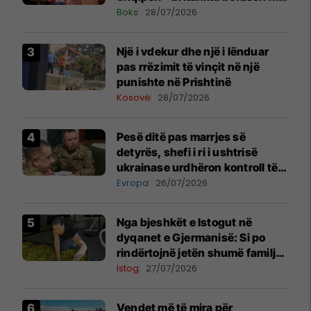
komentin
Boks
28/07/2026
Një i vdekur dhe një i lënduar
pas rrëzimit të vinçit në një
punishte në Prishtinë
Kosovë
28/07/2026
Pesë ditë pas marrjes së
detyrës, shefi i ri i ushtrisë
ukrainase urdhëron kontroll të
madh
Evropa
26/07/2026
Nga bjeshkët e Istogut në
dyqanet e Gjermanisë: Si po
rindërtojnë jetën shumë familje
nga eksporti i bimëve mjekësore
Istog
27/07/2026
Vendet më të mira për