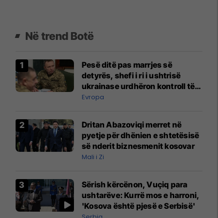
Në trend Botë
Pesë ditë pas marrjes së
detyrës, shefi i ri i ushtrisë
ukrainase urdhëron kontroll të
madh
Evropa
Dritan Abazoviqi merret në
pyetje për dhënien e shtetësisë
së nderit biznesmenit kosovar
Mali i Zi
Sërish kërcënon, Vuçiq para
ushtarëve: Kurrë mos e harroni,
'Kosova është pjesë e Serbisë'
Serbia