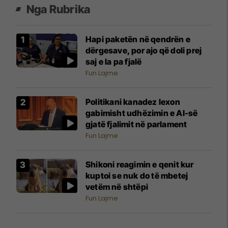
Nga Rubrika
Hapi paketën në qendrën e
dërgesave, por ajo që doli prej
saj e la pa fjalë
Fun Lajme
Politikani kanadez lexon
gabimisht udhëzimin e AI-së
gjatë fjalimit në parlament
Fun Lajme
Shikoni reagimin e qenit kur
kuptoi se nuk do të mbetej
vetëm në shtëpi
Fun Lajme