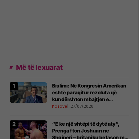
Më të lexuarat
Bislimi: Në Kongresin Amerikan
është paraqitur rezoluta që
kundërshton mbajtjen e
Asamblesë Parlamentare të
Kosovë
27/07/2026
OSBE-së në Beograd
“E ke një shtëpi të dytë aty”,
Prenga fton Joshuan në
Shqipëri – britaniku befason me