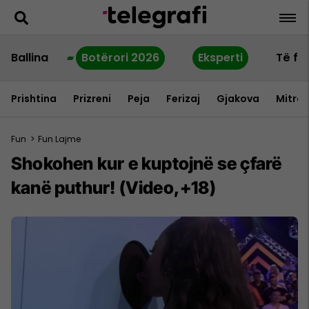
Ballina
Botërori 2026
Eksperti
Të fu
Prishtina
Prizreni
Peja
Ferizaj
Gjakova
Mitrov
Fun
>
Fun Lajme
Shokohen kur e kuptojnë se çfarë
kanë puthur! (Video,+18)