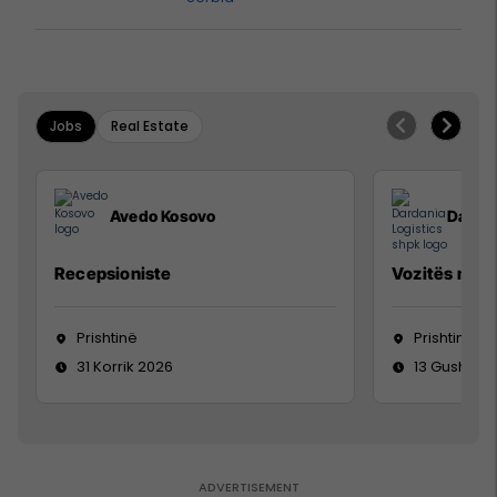
Jobs
Real Estate
Avedo Kosovo
Dardan
Recepsioniste
Vozitës me K
Prishtinë
Prishtinë
31 Korrik 2026
13 Gusht 20