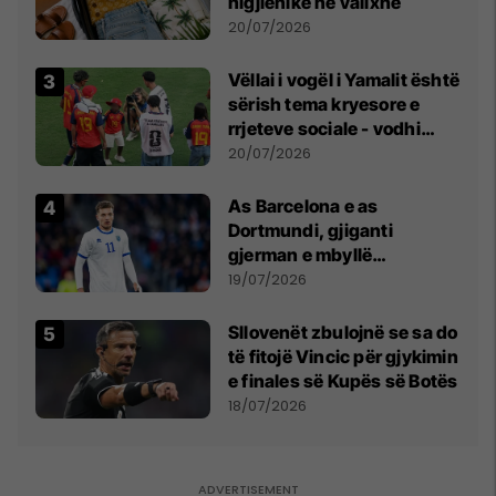
higjienike në valixhe
20/07/2026
Vëllai i vogël i Yamalit është
sërish tema kryesore e
rrjeteve sociale - vodhi
vëmendjen pas finales së
20/07/2026
Kupës së Botës
As Barcelona e as
Dortmundi, gjiganti
gjerman e mbyllë
marrëveshjen për Fisnik
19/07/2026
Asllanin
Sllovenët zbulojnë se sa do
të fitojë Vincic për gjykimin
e finales së Kupës së Botës
18/07/2026