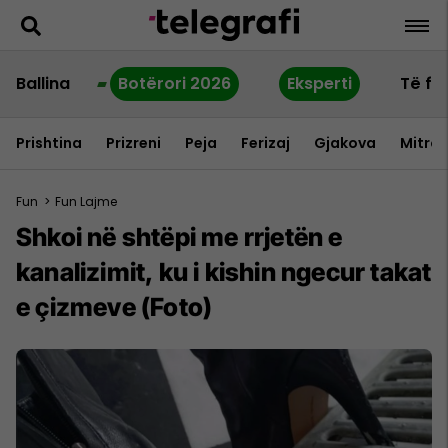
Ballina
Botërori 2026
Eksperti
Të fu
Prishtina
Prizreni
Peja
Ferizaj
Gjakova
Mitrov
Fun
>
Fun Lajme
Shkoi në shtëpi me rrjetën e
kanalizimit, ku i kishin ngecur takat
e çizmeve (Foto)