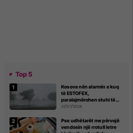
Top 5
Kosova nën alarmin e kuq
të ESTOFEX,
paralajmërohen stuhi të
fuqishme me breshër dhe
21/07/2026
erëra të forta
Pse udhëtarët me përvojë
vendosin një rrotull letre