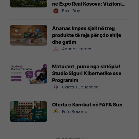
ne Expo Real Kosova: Vizitoni
shtandin dhe zbuloni
Baks Bay
mundësitë e investimit
Ananas Impex sjell në treg
produkte të reja për çdo shije
dhe gatim
Ananas Impex
Maturant, puno nga shtëpia!
Studio Siguri Kibernetike ose
Programim
Cacttus Education
Oferta e Korrikut në FAFA Sun
Fafa Resorts