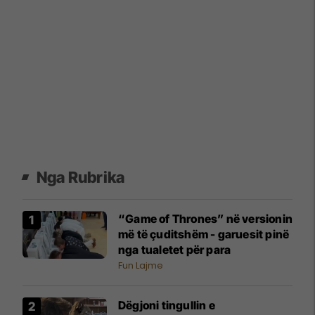
Nga Rubrika
“Game of Thrones” në versionin
më të çuditshëm - garuesit pinë
nga tualetet për para
Fun Lajme
Dëgjoni tingullin e