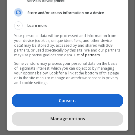
services development
Store and/or access information on a device
Learn more
Your personal data will be processed and information from
Çizme
Kanalizim
Londra
your device (cookies, unique identifiers, and other device
data) may be stored by, accessed by and shared with 369
partners, or used specifically by this site. We and our partners
may use precise geolocation data.
List of partners.
Some vendors may process your personal data on the basis
of legitimate interest, which you can object to by managing
your options below. Look for a link at the bottom of this page
or in the site menu to manage or withdraw consent in privacy
and cookie settings.
Consent
Manage options