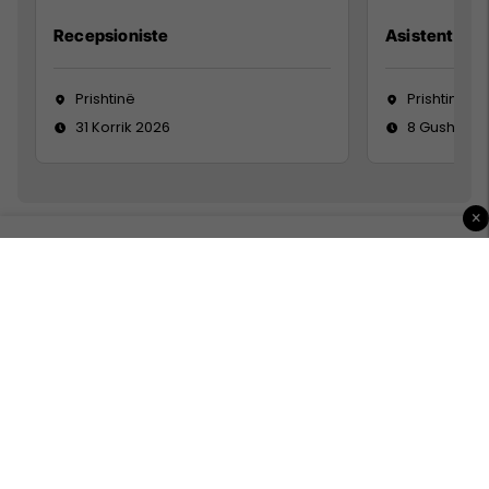
Recepsioniste
Asistente e S
Prishtinë
Prishtinë
31 Korrik 2026
8 Gusht 20
×