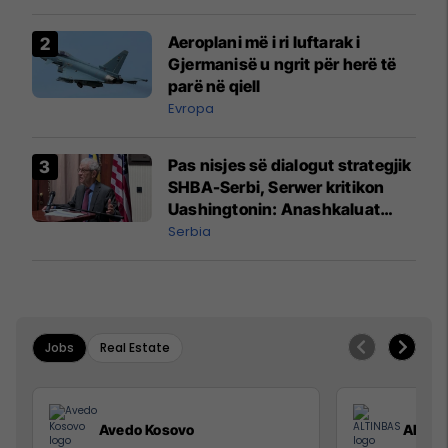
Aeroplani më i ri luftarak i
Gjermanisë u ngrit për herë të
parë në qiell
Evropa
Pas nisjes së dialogut strategjik
SHBA-Serbi, Serwer kritikon
Uashingtonin: Anashkaluat
Banjskën, sulmin ndaj KFOR-it
Serbia
dhe rrëmbimin e Policëve të
Kosovës
Jobs
Real Estate
Avedo Kosovo
ALTIN