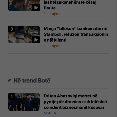
jashtëzakonshëm të kësaj
flaute
Fun Lajme
Macja “bllokon” bankomatin në
Stamboll, refuzon transaksionin
e një klienti
Fun Lajme
Në trend Botë
Dritan Abazoviqi merret në
pyetje për dhënien e shtetësisë
së nderit biznesmenit kosovar
Mali i Zi