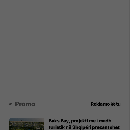
Promo
Reklamo këtu
Baks Bay, projekti me i madh
turistik në Shqipëri prezantohet