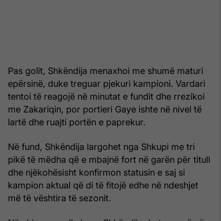
Pas golit, Shkëndija menaxhoi me shumë maturi
epërsinë, duke treguar pjekuri kampioni. Vardari
tentoi të reagojë në minutat e fundit dhe rrezikoi
me Zakariqin, por portieri Gaye ishte në nivel të
lartë dhe ruajti portën e paprekur.
Në fund, Shkëndija largohet nga Shkupi me tri
pikë të mëdha që e mbajnë fort në garën për titull
dhe njëkohësisht konfirmon statusin e saj si
kampion aktual që di të fitojë edhe në ndeshjet
më të vështira të sezonit.