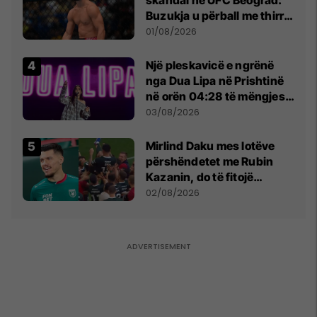
Buzukja u përball me thirrje
anti-shqiptare nga
01/08/2026
tribunat
Një pleskavicë e ngrënë
nga Dua Lipa në Prishtinë
në orën 04:28 të mëngjesit
- dhe bota digjitale serbe
03/08/2026
shpall gjendjen e luftës
Mirlind Daku mes lotëve
përshëndetet me Rubin
Kazanin, do të fitojë
miliona te Spartak Moska
02/08/2026