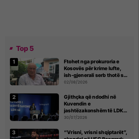
Top 5
Ftohet nga prokuroria e
Kosovës për krime lufte,
ish-gjenerali serb thotë se
dikush e tradhtoi në
02/08/2026
Beograd
Gjithçka që ndodhi në
Kuvendin e
jashtëzakonshëm të LDK-
së
30/07/2026
“Vrisni, vrisni shqiptarët”,
skandal në UFC Beograd: