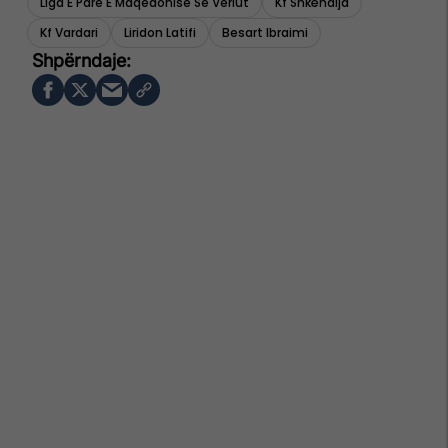
Liga E Pare E Maqedonise Se Veriut
Kf Shkëndija
Kf Vardari
Liridon Latifi
Besart Ibraimi