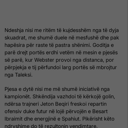
Ndeshja nisi me ritëm të kujdesshëm nga të dyja
skuadrat, me shumë duele në mesfushë dhe pak
hapësira për raste të pastra shënimi. Goditja e
parë drejt portës erdhi vetëm në mesin e pjesës
së parë, kur Webster provoi nga distanca, por
përpjekja e tij përfundoi larg portës së mbrojtur
nga Taleksi.
Pjesa e dytë nisi me më shumë iniciativë nga
kampionët. Shkëndija vazhdoi të kërkojë golin,
ndërsa trajneri Jeton Beqiri freskoi repartin
ofensiv duke futur në lojë përvojën e Besart
Ibraimit dhe energjinë e Spahiut. Pikërisht këto
ndryshime do të rezultonin vendimtare.