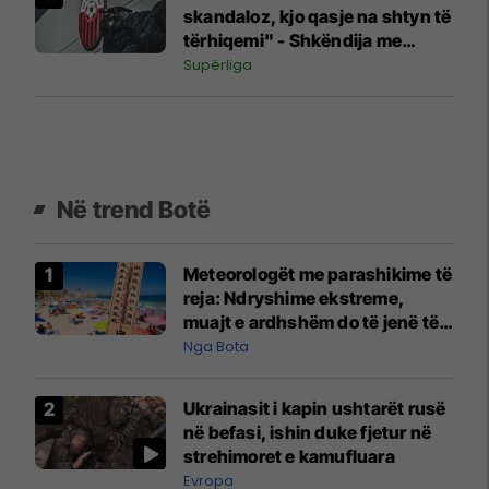
skandaloz, kjo qasje na shtyn të
tërhiqemi" - Shkëndija me
reagim të fortë pas dënimeve
Supërliga
nga federata
Në trend Botë
Meteorologët me parashikime të
reja: Ndryshime ekstreme,
muajt e ardhshëm do të jenë të
pazakontë
Nga Bota
Ukrainasit i kapin ushtarët rusë
në befasi, ishin duke fjetur në
strehimoret e kamufluara
Evropa