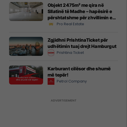
Objekt 2475m² me qira në
Sllatinë të Madhe – hapësirë e
përshtatshme për zhvillimin e
biznesit #16068
Pro Real Estate
Zgjidhni PrishtinaTicket për
udhëtimin tuaj drejt Hamburgut
Prishtina Ticket
Karburant cilësor dhe shumë
më tepër!
Petrol Company