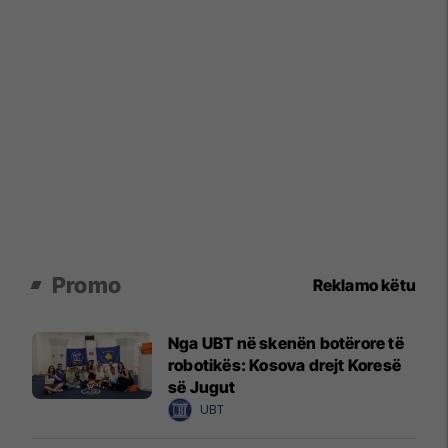
Promo
Reklamo këtu
Nga UBT në skenën botërore të
robotikës: Kosova drejt Koresë
së Jugut
UBT