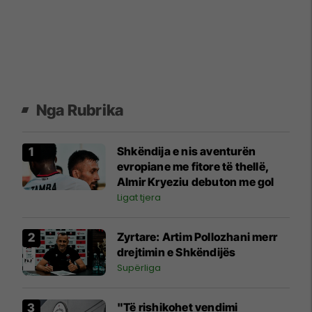
Nga Rubrika
Shkëndija e nis aventurën
evropiane me fitore të thellë,
Almir Kryeziu debuton me gol
Ligat tjera
Zyrtare: Artim Pollozhani merr
drejtimin e Shkëndijës
Supërliga
"Të rishikohet vendimi