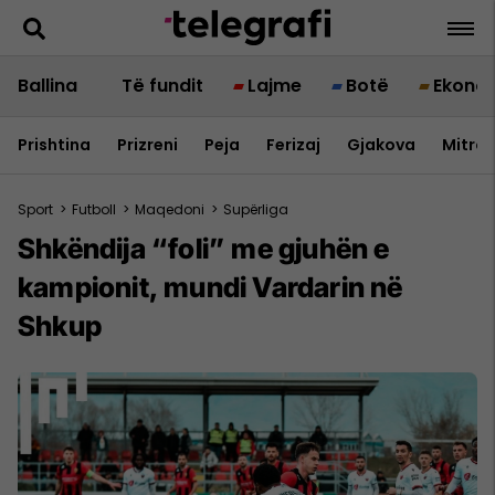
Ballina
Të fundit
Lajme
Botë
Ekono
Prishtina
Prizreni
Peja
Ferizaj
Gjakova
Mitrov
Sport
>
Futboll
>
Maqedoni
>
Supërliga
Shkëndija “foli” me gjuhën e
kampionit, mundi Vardarin në
Shkup