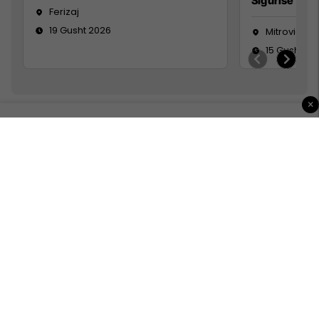
Sigurisë së 
Ferizaj
19 Gusht 2026
Mitrovicë
15 Gusht 20
×