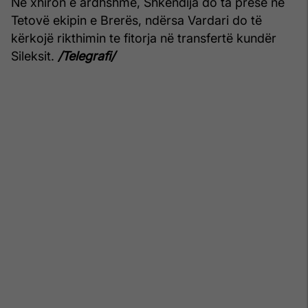
Në xhiron e ardhshme, Shkëndija do ta presë në
Tetovë ekipin e Brerës, ndërsa Vardari do të
kërkojë rikthimin te fitorja në transfertë kundër
Sileksit.
/Telegrafi/