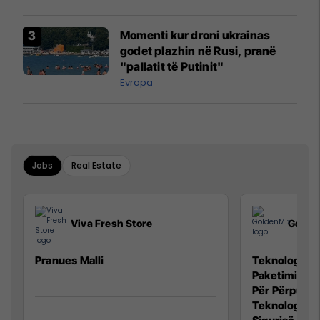
Momenti kur droni ukrainas
godet plazhin në Rusi, pranë
"pallatit të Putinit"
Evropa
Jobs
Real Estate
Viva Fresh Store
Golde
Pranues Malli
Teknolog/e p
Paketimin e 
Për Përpunim
Teknolog/e 