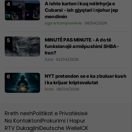
A ishte karton i kuq ndërhyrja e
Cubarsi - ish gjyqtari i njohur jep
mendimin
Liga e Kampionëve
08/04/2026
MINUTË PAS MINUTE - A do të
funksionojë armëpushimi SHBA-
Iran?
Azia
02/04/2026
NYT pretendon se e ka zbuluar kush
i ka krijuar kriptovalutat
Botë
08/04/2026
Rreth nesh
Politikat e Privatësisë
Na Kontaktoni
Prokurimi i Hapur
RTV Dukagjini
Deutsche Welle
ICK