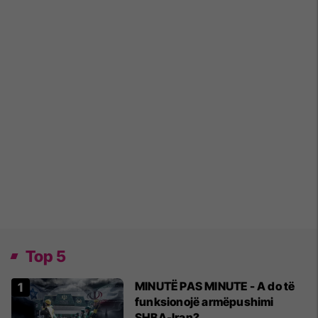
Top 5
MINUTË PAS MINUTE - A do të
funksionojë armëpushimi
SHBA-Iran?