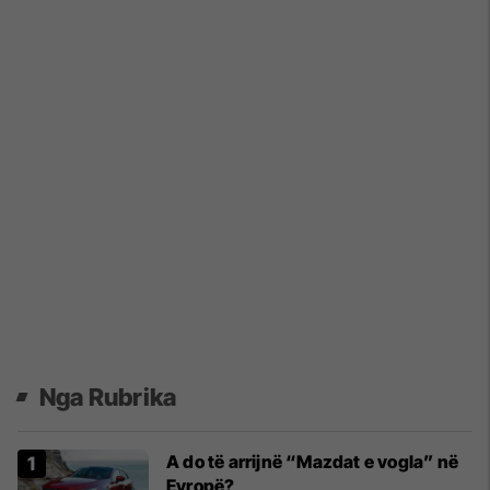
Nga Rubrika
A do të arrijnë “Mazdat e vogla” në
Evropë?