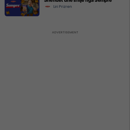
Shëndet dhe shije nga Sempre
Liri Prizren