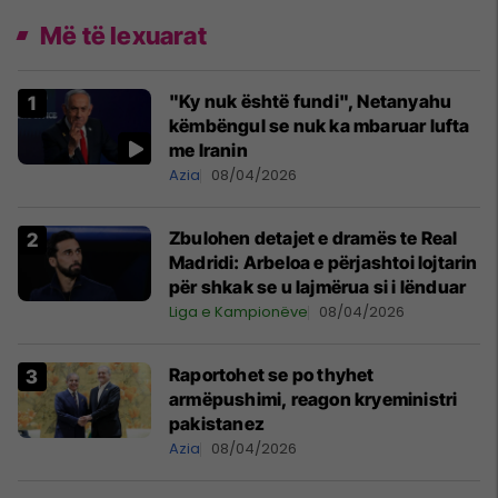
Më të lexuarat
"Ky nuk është fundi", Netanyahu
këmbëngul se nuk ka mbaruar lufta
me Iranin
Azia
08/04/2026
Zbulohen detajet e dramës te Real
Madridi: Arbeloa e përjashtoi lojtarin
për shkak se u lajmërua si i lënduar
Liga e Kampionëve
08/04/2026
Raportohet se po thyhet
armëpushimi, reagon kryeministri
pakistanez
Azia
08/04/2026