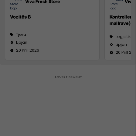
Viva Fresh Store
Viva 
Vozitës B
Kontroller 
mallrave)
Tjera
Logjistikë
Lipjan
Lipjan
20 Prill 2026
20 Prill 20