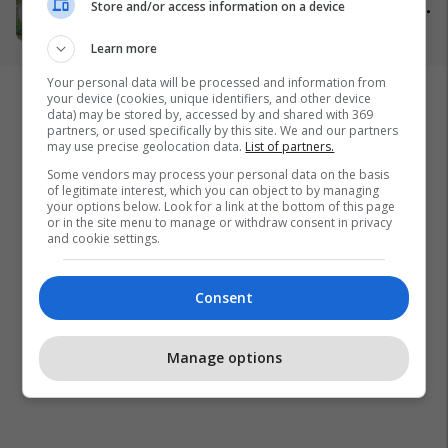
milionë frangash në St. Gallen
Store and/or access information on a device
të Zvicrës
05/04/2026
Learn more
Your personal data will be processed and information from
your device (cookies, unique identifiers, and other device
data) may be stored by, accessed by and shared with 369
partners, or used specifically by this site. We and our partners
may use precise geolocation data.
List of partners.
Some vendors may process your personal data on the basis
of legitimate interest, which you can object to by managing
your options below. Look for a link at the bottom of this page
or in the site menu to manage or withdraw consent in privacy
and cookie settings.
Consent
Manage options