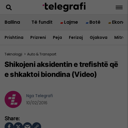
Ballina
Të fundit
Lajme
Botë
Ekono
Prishtina
Prizreni
Peja
Ferizaj
Gjakova
Mitrov
Teknologji
>
Auto & Transport
Shikojeni aksidentin e trefishtë që
e shkaktoi biondina (Video)
Nga
Telegrafi
10/02/2016