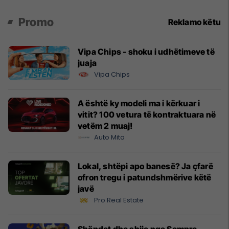
Promo
Reklamo këtu
Vipa Chips - shoku i udhëtimeve të
juaja
Vipa Chips
A është ky modeli ma i kërkuar i
vitit? 100 vetura të kontraktuara në
vetëm 2 muaj!
Auto Mita
Lokal, shtëpi apo banesë? Ja çfarë
ofron tregu i patundshmërive këtë
javë
Pro Real Estate