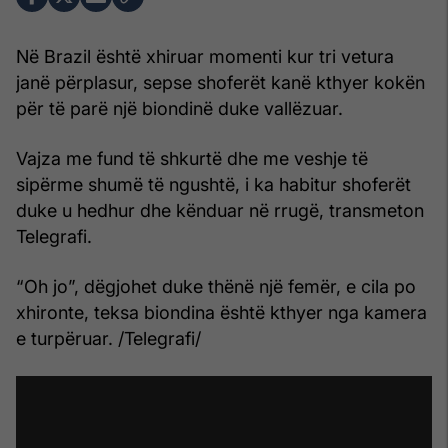
Në Brazil është xhiruar momenti kur tri vetura
janë përplasur, sepse shoferët kanë kthyer kokën
për të parë një biondinë duke vallëzuar.
Vajza me fund të shkurtë dhe me veshje të
sipërme shumë të ngushtë, i ka habitur shoferët
duke u hedhur dhe kënduar në rrugë, transmeton
Telegrafi.
“Oh jo”, dëgjohet duke thënë një femër, e cila po
xhironte, teksa biondina është kthyer nga kamera
e turpëruar. /Telegrafi/