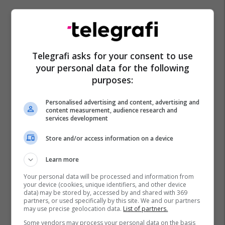
Donald Trump
Samiti I Nato
Ankara
Turqia
Telegrafi asks for your consent to use
Shba
Kriza Në Ukrainë
Ukraina
your personal data for the following
Volodymyr Zelensky
Nato
purposes:
Personalised advertising and content, advertising and
content measurement, audience research and
services development
Store and/or access information on a device
Learn more
Your personal data will be processed and information from
your device (cookies, unique identifiers, and other device
data) may be stored by, accessed by and shared with 369
partners, or used specifically by this site. We and our partners
may use precise geolocation data.
List of partners.
Some vendors may process your personal data on the basis