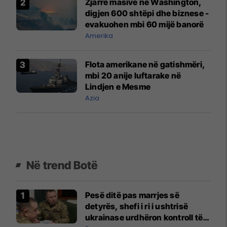
Zjarre masive në Washington,
digjen 600 shtëpi dhe biznese -
evakuohen mbi 60 mijë banorë
Amerika
Flota amerikane në gatishmëri,
mbi 20 anije luftarake në
Lindjen e Mesme
Azia
Në trend Botë
Pesë ditë pas marrjes së
detyrës, shefi i ri i ushtrisë
ukrainase urdhëron kontroll të