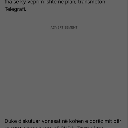
tha se ky veprim ishte në plan, transmeton
Telegrafi.
Duke diskutuar vonesat në kohën e dorëzimit për