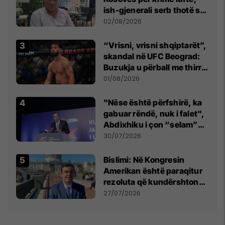
ish-gjenerali serb thotë se
dikush e tradhtoi në
02/08/2026
Beograd
“Vrisni, vrisni shqiptarët”,
skandal në UFC Beograd:
Buzukja u përball me thirrje
anti-shqiptare nga
01/08/2026
tribunat
"Nëse është përfshirë, ka
gabuar rëndë, nuk i falet",
Abdixhiku i çon “selam”
Përparim Ramës
30/07/2026
Bislimi: Në Kongresin
Amerikan është paraqitur
rezoluta që kundërshton
mbajtjen e Asamblesë
27/07/2026
Parlamentare të OSBE-së
në Beograd