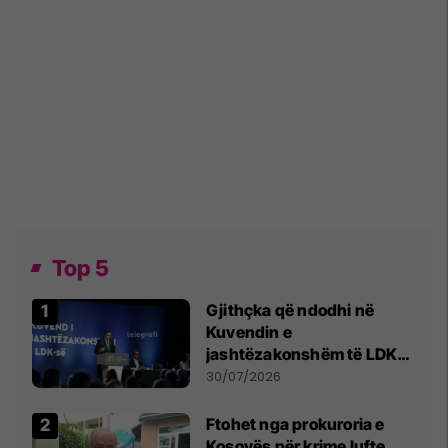
Top 5
Gjithçka që ndodhi në
Kuvendin e
jashtëzakonshëm të LDK-
së
30/07/2026
Ftohet nga prokuroria e
Kosovës për krime lufte,