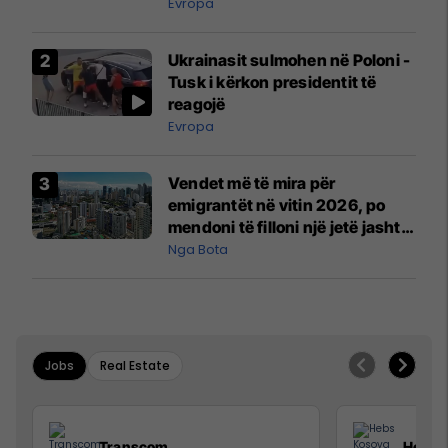
madh
Evropa
Ukrainasit sulmohen në Poloni -
Tusk i kërkon presidentit të
reagojë
Evropa
Vendet më të mira për
emigrantët në vitin 2026, po
mendoni të filloni një jetë jashtë
vendit?
Nga Bota
Jobs
Real Estate
Transcom
Hebs 