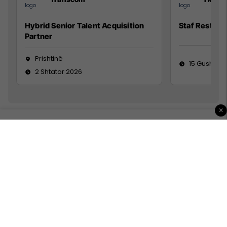
Hybrid Senior Talent Acquisition
Staf Restora
Partner
Prishtinë
15 Gusht 20
2 Shtator 2026
×