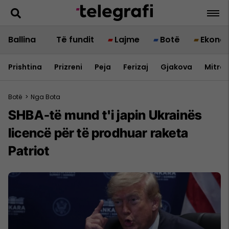
Ballina
Të fundit
Lajme
Botë
Ekono
Prishtina
Prizreni
Peja
Ferizaj
Gjakova
Mitrov
Botë
>
Nga Bota
SHBA-të mund t'i japin Ukrainës
licencë për të prodhuar raketa
Patriot