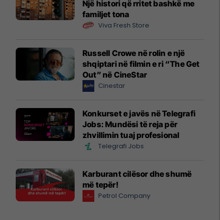
Një histori që rritet bashkë me
familjet tona
Viva Fresh Store
Russell Crowe në rolin e një
shqiptari në filmin e ri “The Get
Out” në CineStar
Cinestar
Konkurset e javës në Telegrafi
Jobs: Mundësi të reja për
zhvillimin tuaj profesional
Telegrafi Jobs
Karburant cilësor dhe shumë
më tepër!
Petrol Company