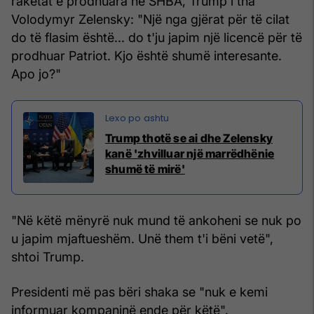
raketat e prodhuara në SHBA, Trump i tha
Volodymyr Zelensky: "Një nga gjërat për të cilat
do të flasim është... do t'ju japim një licencë për të
prodhuar Patriot. Kjo është shumë interesante.
Apo jo?"
Trump thotë se ai dhe Zelensky
kanë 'zhvilluar një marrëdhënie
shumë të mirë'
"Në këtë mënyrë nuk mund të ankoheni se nuk po
u japim mjaftueshëm. Unë them t'i bëni vetë",
shtoi Trump.
Presidenti më pas bëri shaka se "nuk e kemi
informuar kompaninë ende për këtë".