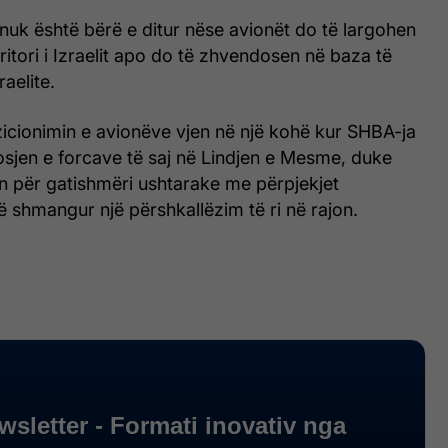
nuk është bërë e ditur nëse avionët do të largohen
ritori i Izraelit apo do të zhvendosen në baza të
raelite.
zicionimin e avionëve vjen në një kohë kur SHBA-ja
osjen e forcave të saj në Lindjen e Mesme, duke
n për gatishmëri ushtarake me përpjekjet
ë shmangur një përshkallëzim të ri në rajon.