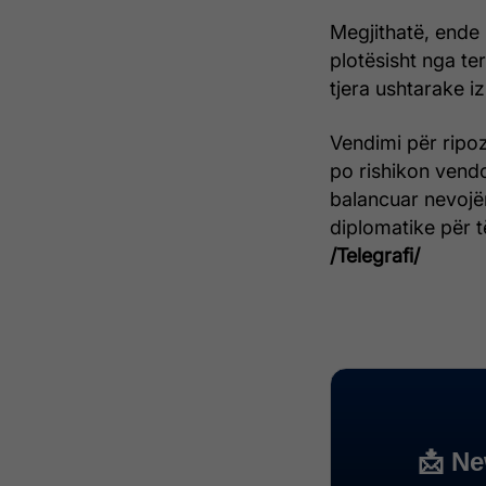
Megjithatë, ende 
plotësisht nga ter
tjera ushtarake iz
Vendimi për ripo
po rishikon vend
balancuar nevojë
diplomatike për t
/Telegrafi/