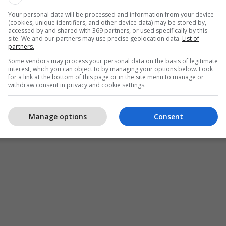
Your personal data will be processed and information from your device
(cookies, unique identifiers, and other device data) may be stored by,
accessed by and shared with 369 partners, or used specifically by this
site. We and our partners may use precise geolocation data.
List of
partners.
Some vendors may process your personal data on the basis of legitimate
interest, which you can object to by managing your options below. Look
for a link at the bottom of this page or in the site menu to manage or
withdraw consent in privacy and cookie settings.
Manage options
Consent