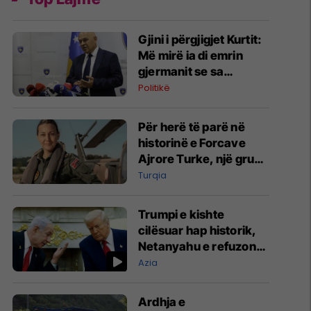
Gjini i përgjigjet Kurtit:
Më mirë ia di emrin
gjermanit se sa
Aleancës
Politikë
Për herë të parë në
historinë e Forcave
Ajrore Turke, një grua
merr gradën e
Turqia
gjeneralit
Trumpi e kishte
cilësuar hap historik,
Netanyahu e refuzon
marrëveshjen për
Azia
Gazën
Ardhja e