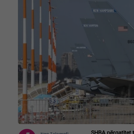
SHBA përgatitet t