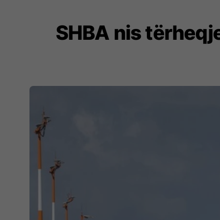
SHBA nis tërheqje