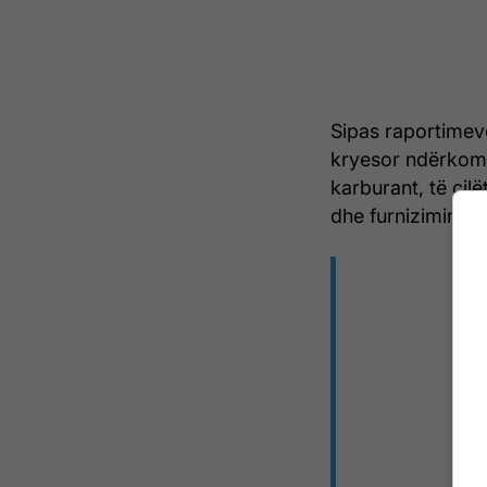
Sipas raportimev
kryesor ndërkombë
karburant, të cil
dhe furnizimin në