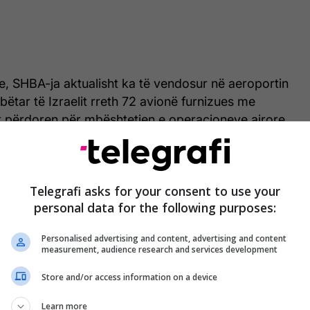
e, SHBA-ja aktualisht ka të vendosur në aeroportin
tar të Izraelit rreth 72 avionë furnizues me
ët përdoren për mbështetjen e operacioneve ajrore
 ajër të avionëve ushtarakë, raportojnë
mediat
.
Telegrafi asks for your consent to use your
personal data for the following purposes:
Personalised advertising and content, advertising and content
measurement, audience research and services development
Store and/or access information on a device
Learn more