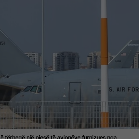
ë tërheqë një pjesë të avionëve furnizues nga