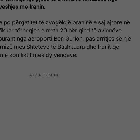
veshjes me Iranin.
 po përgatitet të zvogëlojë praninë e saj ajrore në
ifikuar tërheqjen e rreth 20 për qind të avionëve
urant nga aeroporti Ben Gurion, pas arritjes së një
rnizë mes Shteteve të Bashkuara dhe Iranit që
n e konfliktit mes dy vendeve.