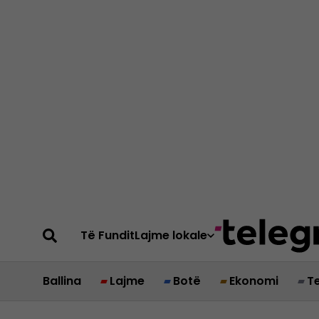
Të Fundit
Lajme lokale
Ballina
Lajme
Botë
Ekonomi
T