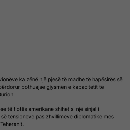
vionëve ka zënë një pjesë të madhe të hapësirës së
përdorur pothuajse gjysmën e kapacitetit të
Gurion.
se të flotës amerikane shihet si një sinjal i
 së tensioneve pas zhvillimeve diplomatike mes
Teheranit.