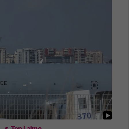
Top Lajme