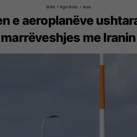
Botë
>
Nga Bota
>
Azia
n e aeroplanëve ushtara
marrëveshjes me Iranin