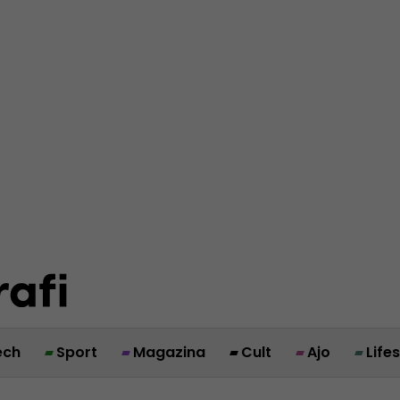
ech
Sport
Magazina
Cult
Ajo
Life