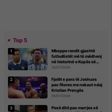
Top 5
Mbappe rendit gjashtë
futbollistët më të mëdhenj
në historinë e Kupës së
Botës, Messi mbetet i dyti
23/07/2026
Fjalët e para të Joshuas
pas fitores me nokaut ndaj
Kristian Prengës
26/07/2026
Pesë ditë pas marrjes së