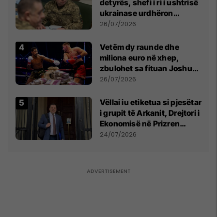
detyrës, shefi i ri i ushtrisë
ukrainase urdhëron
kontroll të madh
26/07/2026
Vetëm dy raunde dhe
miliona euro në xhep,
zbulohet sa fituan Joshua
e Prenga
26/07/2026
Vëllai iu etiketua si pjesëtar
i grupit të Arkanit, Drejtori i
Ekonomisë në Prizren
mohon pretendimet
24/07/2026