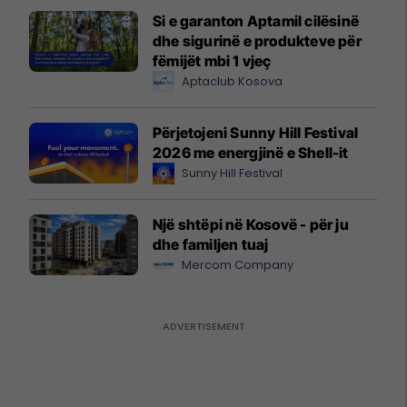
Si e garanton Aptamil cilësinë
dhe sigurinë e produkteve për
fëmijët mbi 1 vjeç
Aptaclub Kosova
Përjetojeni Sunny Hill Festival
2026 me energjinë e Shell-it
Sunny Hill Festival
Një shtëpi në Kosovë - për ju
dhe familjen tuaj
Mercom Company