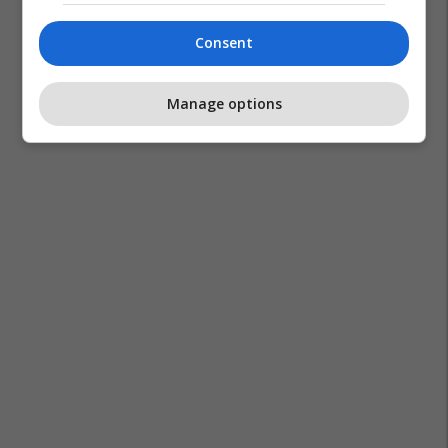
Sefer Isufi
Ndihma Financiare
Fsk
Armend Mehaj
Consent
Shba
Manage options