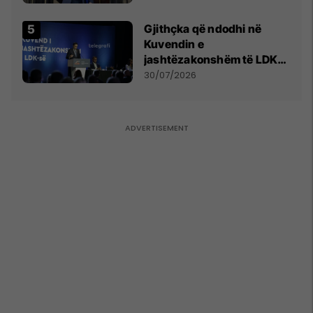
Gjithçka që ndodhi në
Kuvendin e
jashtëzakonshëm të LDK-
së
30/07/2026