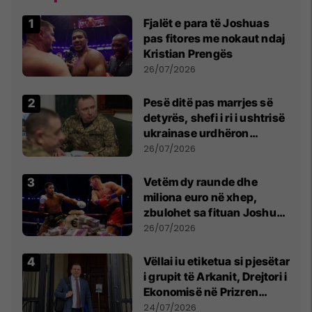
Fjalët e para të Joshuas
pas fitores me nokaut ndaj
Kristian Prengës
26/07/2026
Pesë ditë pas marrjes së
detyrës, shefi i ri i ushtrisë
ukrainase urdhëron
kontroll të madh
26/07/2026
Vetëm dy raunde dhe
miliona euro në xhep,
zbulohet sa fituan Joshua
e Prenga
26/07/2026
Vëllai iu etiketua si pjesëtar
i grupit të Arkanit, Drejtori i
Ekonomisë në Prizren
mohon pretendimet
24/07/2026