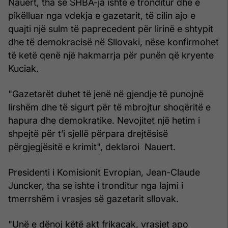
Nauert, tha se SHBA-ja ishte e tronditur dhe e
pikëlluar nga vdekja e gazetarit, të cilin ajo e
quajti një sulm të paprecedent për lirinë e shtypit
dhe të demokracisë në Sllovaki, nëse konfirmohet
të ketë qenë një hakmarrja për punën që kryente
Kuciak.
"Gazetarët duhet të jenë në gjendje të punojnë
lirshëm dhe të sigurt për të mbrojtur shoqëritë e
hapura dhe demokratike. Nevojitet një hetim i
shpejtë për t’i sjellë përpara drejtësisë
përgjegjësitë e krimit", deklaroi Nauert.
Presidenti i Komisionit Evropian, Jean-Claude
Juncker, tha se ishte i tronditur nga lajmi i
tmerrshëm i vrasjes së gazetarit sllovak.
"Unë e dënoj këtë akt frikacak, vrasjet apo