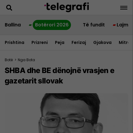
Ballina
Botërori 2026
Të fundit
Lajme
Prishtina
Prizreni
Peja
Ferizaj
Gjakova
Mitrov
Botë
>
Nga Bota
SHBA dhe BE dënojnë vrasjen e
gazetarit sllovak