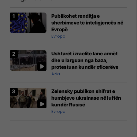
Publikohet renditja e
shërbimeve të inteligjencës në
Evropë
Evropa
Ushtarët izraelitë lanë armët
dhe u larguan nga baza,
protestuan kundër oficerëve
Azia
Zelensky publikon shifrat e
humbjeve ukrainase në luftën
kundër Rusisë
Evropa