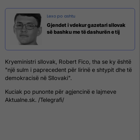
Gjendet i vdekur gazetari sllovak
së bashku me të dashurën e tij
Kryeministri sllovak, Robert Fico, tha se ky është
"një sulm i paprecedent për lirinë e shtypit dhe të
demokracisë në Sllovaki".
Kuciak po punonte për agjencinë e lajmeve
Aktualne.sk. /Telegrafi/