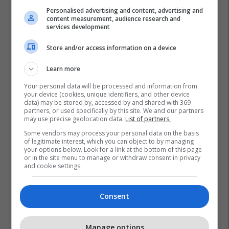
Personalised advertising and content, advertising and
content measurement, audience research and
services development
Store and/or access information on a device
Learn more
Your personal data will be processed and information from
your device (cookies, unique identifiers, and other device
data) may be stored by, accessed by and shared with 369
partners, or used specifically by this site. We and our partners
may use precise geolocation data.
List of partners.
Some vendors may process your personal data on the basis
of legitimate interest, which you can object to by managing
your options below. Look for a link at the bottom of this page
or in the site menu to manage or withdraw consent in privacy
and cookie settings.
Heather Nauert
Jean-Claude Juncker
Jan Kuciak
Be
Shba
Consent
Manage options