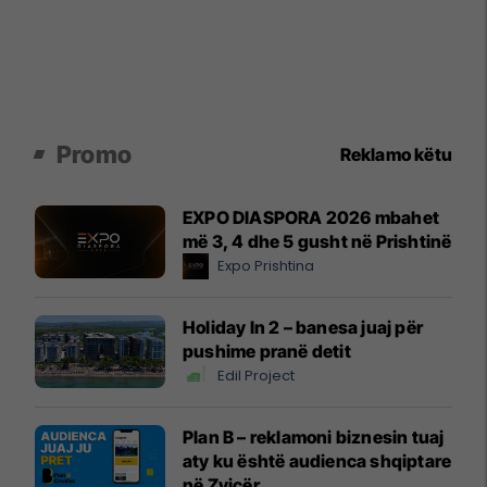
Promo
Reklamo këtu
EXPO DIASPORA 2026 mbahet
më 3, 4 dhe 5 gusht në Prishtinë
Expo Prishtina
Holiday In 2 – banesa juaj për
pushime pranë detit
Edil Project
Plan B – reklamoni biznesin tuaj
aty ku është audienca shqiptare
në Zvicër