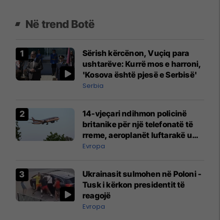
Në trend Botë
Sërish kërcënon, Vuçiq para
ushtarëve: Kurrë mos e harroni,
'Kosova është pjesë e Serbisë'
Serbia
14-vjeçari ndihmon policinë
britanike për një telefonatë të
rreme, aeroplanët luftarakë u
ngritën në ajër për të
Evropa
interceptuar fluturaken e Qatar
Airways që po shkonte drejt
Ukrainasit sulmohen në Poloni -
Mançesterit
Tusk i kërkon presidentit të
reagojë
Evropa